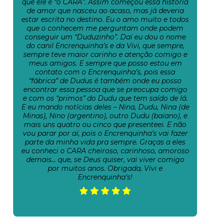
que ele é “o CARA”. Assim começou essa história
de amor que nasceu ao acaso, mas já deveria
estar escrita no destino. Eu o amo muito e todos
que o conhecem me perguntam onde podem
conseguir um “Duduzinho”. Daí eu dou o nome
do canil Encrenquinha’s e da Vivi, que sempre,
sempre teve maior carinho e atenção comigo e
meus amigos. E sempre que posso estou em
contato com o Encrenquinha’s, pois essa
“fábrica” de Dudus é também onde eu posso
encontrar essa pessoa que se preocupa comigo
e com os “primos” do Dudu que tem saído de lá.
E eu mando notícias deles – Nina, Dudu, Nina (de
Minas), Nino (argentino), outro Dudu (baiano), e
mais uns quatro ou cinco que presenteei. E não
vou parar por aí, pois o Encrenquinha’s vai fazer
parte da minha vida pra sempre. Graças a eles
eu conheci o CARA cheiroso, carinhoso, amoroso
demais… que, se Deus quiser, vai viver comigo
por muitos anos. Obrigada, Vivi e
Encrenquinha’s!