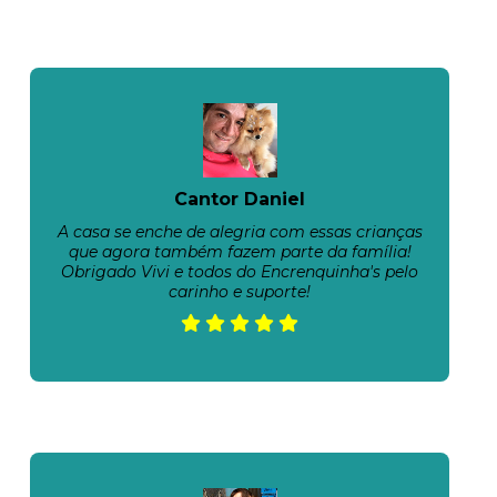
Cantor Daniel
A casa se enche de alegria com essas crianças
que agora também fazem parte da família!
Obrigado Vivi e todos do Encrenquinha's pelo
carinho e suporte!