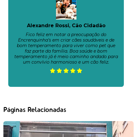
Alexandre Rossi, Cão Cidadão
Fico feliz em notar a preocupação do
Encrenquinha’s em criar cães saudáveis e de
bom temperamento para viver como pet que
faz parte da família. Boa saúde e bom
temperamento já é meio caminho andado para
um convívio harmonioso e um cão feliz.
Páginas Relacionadas