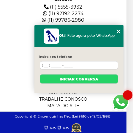
(11) 5555-3932
(11) 92192-2274
(11) 99786-2980
Menu
Olá! Fale agora pelo WhatsApp
HOME
QUEM SOMOS
DEPOIMENTOS
Insira seu telefone
PLANTEL
BLOG
SERVIÇOS
INICIAR CONVERSA
FILHOTES
CONTATO
CATEGORIAS
1
TRABALHE CONOSCO
MAPA DO SITE
Copyright © Encrenquinhas Pet. (Lei 9610 de 19/02/1998)
W3C
W3C