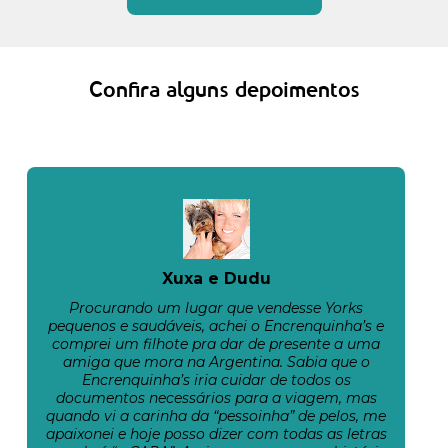
Confira alguns depoimentos
Xuxa e Dudu
Procurando um lugar que vendesse Yorks
pequenos e saudáveis, achei o Encrenquinha’s e
comprei um filhote pra dar de presente a uma
amiga que mora na Argentina. Sabia que o
Encrenquinha’s iria cuidar de todos os
documentos necessários para a viagem, mas
quando vi a carinha da “pessoinha” de pelos, me
apaixonei e hoje posso dizer com todas as letras