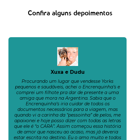
Confira alguns depoimentos
Xuxa e Dudu
Procurando um lugar que vendesse Yorks
pequenos e saudáveis, achei o Encrenquinha’s e
comprei um filhote pra dar de presente a uma
amiga que mora na Argentina. Sabia que o
Encrenquinha’s iria cuidar de todos os
documentos necessários para a viagem, mas
quando vi a carinha da “pessoinha” de pelos, me
apaixonei e hoje posso dizer com todas as letras
que ele é “o CARA”. Assim começou essa história
de amor que nasceu ao acaso, mas já deveria
estar escrita no destino. Eu o amo muito e todos