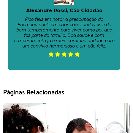
Alexandre Rossi, Cão Cidadão
Fico feliz em notar a preocupação do
Encrenquinha’s em criar cães saudáveis e de
bom temperamento para viver como pet que
faz parte da família. Boa saúde e bom
temperamento já é meio caminho andado para
um convívio harmonioso e um cão feliz.
Páginas Relacionadas