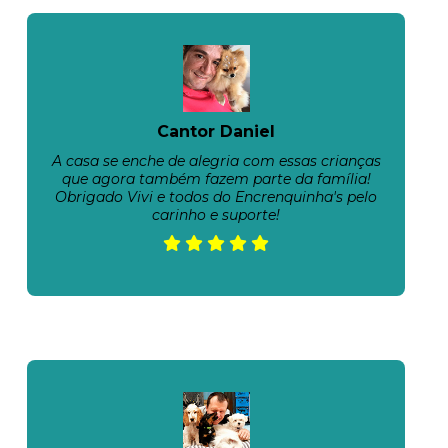
Cantor Daniel
A casa se enche de alegria com essas crianças
que agora também fazem parte da família!
Obrigado Vivi e todos do Encrenquinha's pelo
carinho e suporte!