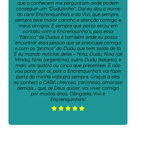
que o conhecem me perguntam onde podem
conseguir um “Duduzinho”. Daí eu dou o nome
do canil Encrenquinha’s e da Vivi, que sempre,
sempre teve maior carinho e atenção comigo e
meus amigos. E sempre que posso estou em
contato com o Encrenquinha’s, pois essa
“fábrica” de Dudus é também onde eu posso
encontrar essa pessoa que se preocupa comigo
e com os “primos” do Dudu que tem saído de lá.
E eu mando notícias deles – Nina, Dudu, Nina (de
Minas), Nino (argentino), outro Dudu (baiano), e
mais uns quatro ou cinco que presenteei. E não
vou parar por aí, pois o Encrenquinha’s vai fazer
parte da minha vida pra sempre. Graças a eles
eu conheci o CARA cheiroso, carinhoso, amoroso
demais… que, se Deus quiser, vai viver comigo
por muitos anos. Obrigada, Vivi e
Encrenquinha’s!