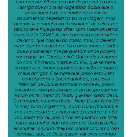
comprei um filhote pra dar de presente a uma
amiga que mora na Argentina. Sabia que o
Encrenquinha’s iria cuidar de todos os
documentos necessários para a viagem, mas
quando vi a carinha da “pessoinha” de pelos, me
apaixonei e hoje posso dizer com todas as letras
que ele é “o CARA”. Assim começou essa história
de amor que nasceu ao acaso, mas já deveria
estar escrita no destino. Eu o amo muito e todos
que o conhecem me perguntam onde podem
conseguir um “Duduzinho”. Daí eu dou o nome
do canil Encrenquinha’s e da Vivi, que sempre,
sempre teve maior carinho e atenção comigo e
meus amigos. E sempre que posso estou em
contato com o Encrenquinha’s, pois essa
“fábrica” de Dudus é também onde eu posso
encontrar essa pessoa que se preocupa comigo
e com os “primos” do Dudu que tem saído de lá.
E eu mando notícias deles – Nina, Dudu, Nina (de
Minas), Nino (argentino), outro Dudu (baiano), e
mais uns quatro ou cinco que presenteei. E não
vou parar por aí, pois o Encrenquinha’s vai fazer
parte da minha vida pra sempre. Graças a eles
eu conheci o CARA cheiroso, carinhoso, amoroso
demais… que, se Deus quiser, vai viver comigo