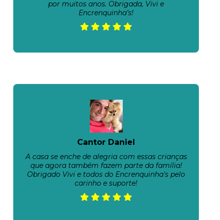
por muitos anos. Obrigada, Vivi e
Encrenquinha’s!
Cantor Daniel
A casa se enche de alegria com essas crianças
que agora também fazem parte da família!
Obrigado Vivi e todos do Encrenquinha's pelo
carinho e suporte!