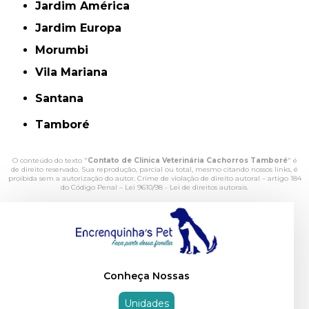
Jardim América
Jardim Europa
Morumbi
Vila Mariana
Santana
Tamboré
O conteúdo do texto "
Contato de Clinica Veterinária Cachorros Tamboré
" é
de direito reservado. Sua reprodução, parcial ou total, mesmo citando nossos links, é
proibida sem a autorização do autor. Crime de violação de direito autoral – artigo 184
do Código Penal –
Lei 9610/98 - Lei de direitos autorais
.
Conheça Nossas
Unidades