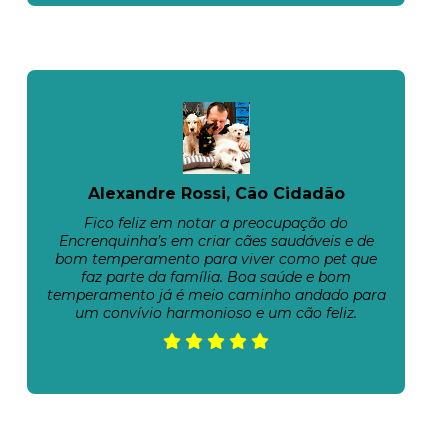
Alexandre Rossi, Cão Cidadão
Fico feliz em notar a preocupação do
Encrenquinha’s em criar cães saudáveis e de
bom temperamento para viver como pet que
faz parte da família. Boa saúde e bom
temperamento já é meio caminho andado para
um convívio harmonioso e um cão feliz.