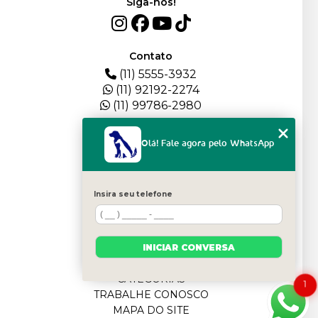
Siga-nos!
Contato
(11) 5555-3932
(11) 92192-2274
(11) 99786-2980
Menu
Olá! Fale agora pelo WhatsApp
HOME
QUEM SOMOS
DEPOIMENTOS
Insira seu telefone
PLANTEL
BLOG
SERVIÇOS
FILHOTES
INICIAR CONVERSA
CONTATO
CATEGORIAS
1
TRABALHE CONOSCO
MAPA DO SITE