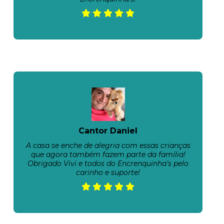
Cantor Daniel
A casa se enche de alegria com essas crianças
que agora também fazem parte da família!
Obrigado Vivi e todos do Encrenquinha's pelo
carinho e suporte!