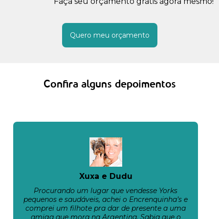
Faça seu orçamento grátis agora mesmo!
Quero meu orçamento
Confira alguns depoimentos
Xuxa e Dudu
Procurando um lugar que vendesse Yorks
pequenos e saudáveis, achei o Encrenquinha’s e
comprei um filhote pra dar de presente a uma
amiga que mora na Argentina. Sabia que o