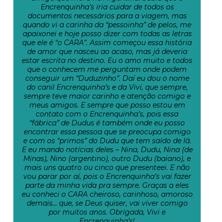
Encrenquinha’s iria cuidar de todos os
documentos necessários para a viagem, mas
quando vi a carinha da “pessoinha” de pelos, me
apaixonei e hoje posso dizer com todas as letras
que ele é “o CARA”. Assim começou essa história
de amor que nasceu ao acaso, mas já deveria
estar escrita no destino. Eu o amo muito e todos
que o conhecem me perguntam onde podem
conseguir um “Duduzinho”. Daí eu dou o nome
do canil Encrenquinha’s e da Vivi, que sempre,
sempre teve maior carinho e atenção comigo e
meus amigos. E sempre que posso estou em
contato com o Encrenquinha’s, pois essa
“fábrica” de Dudus é também onde eu posso
encontrar essa pessoa que se preocupa comigo
e com os “primos” do Dudu que tem saído de lá.
E eu mando notícias deles – Nina, Dudu, Nina (de
Minas), Nino (argentino), outro Dudu (baiano), e
mais uns quatro ou cinco que presenteei. E não
vou parar por aí, pois o Encrenquinha’s vai fazer
parte da minha vida pra sempre. Graças a eles
eu conheci o CARA cheiroso, carinhoso, amoroso
demais… que, se Deus quiser, vai viver comigo
por muitos anos. Obrigada, Vivi e
Encrenquinha’s!