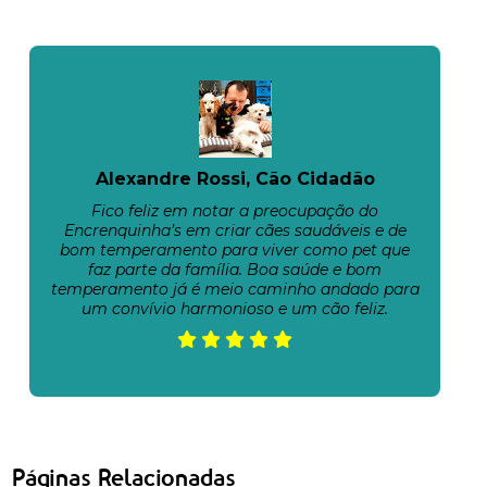
Alexandre Rossi, Cão Cidadão
Fico feliz em notar a preocupação do
Encrenquinha’s em criar cães saudáveis e de
bom temperamento para viver como pet que
faz parte da família. Boa saúde e bom
temperamento já é meio caminho andado para
um convívio harmonioso e um cão feliz.
Páginas Relacionadas