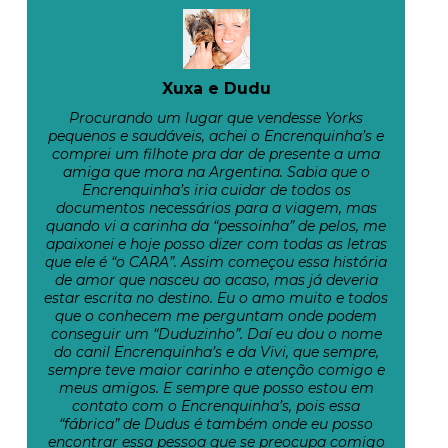
Xuxa e Dudu
Procurando um lugar que vendesse Yorks
pequenos e saudáveis, achei o Encrenquinha’s e
comprei um filhote pra dar de presente a uma
amiga que mora na Argentina. Sabia que o
Encrenquinha’s iria cuidar de todos os
documentos necessários para a viagem, mas
quando vi a carinha da “pessoinha” de pelos, me
apaixonei e hoje posso dizer com todas as letras
que ele é “o CARA”. Assim começou essa história
de amor que nasceu ao acaso, mas já deveria
estar escrita no destino. Eu o amo muito e todos
que o conhecem me perguntam onde podem
conseguir um “Duduzinho”. Daí eu dou o nome
do canil Encrenquinha’s e da Vivi, que sempre,
sempre teve maior carinho e atenção comigo e
meus amigos. E sempre que posso estou em
contato com o Encrenquinha’s, pois essa
“fábrica” de Dudus é também onde eu posso
encontrar essa pessoa que se preocupa comigo