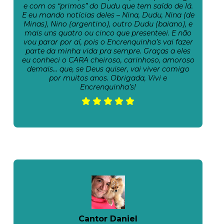
e com os “primos” do Dudu que tem saído de lá.
E eu mando notícias deles – Nina, Dudu, Nina (de
Minas), Nino (argentino), outro Dudu (baiano), e
mais uns quatro ou cinco que presenteei. E não
vou parar por aí, pois o Encrenquinha’s vai fazer
parte da minha vida pra sempre. Graças a eles
eu conheci o CARA cheiroso, carinhoso, amoroso
demais… que, se Deus quiser, vai viver comigo
por muitos anos. Obrigada, Vivi e
Encrenquinha’s!
Cantor Daniel