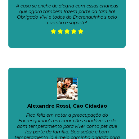
A casa se enche de alegria com essas crianças
que agora também fazem parte da família!
Obrigado Vivi e todos do Encrenquinha's pelo
carinho e suporte!
Alexandre Rossi, Cão Cidadão
Fico feliz em notar a preocupação do
Encrenquinha’s em criar cães saudáveis e de
bom temperamento para viver como pet que
faz parte da família. Boa saúde e bom
temperamento já é meio caminho andado para