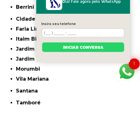
Olá! Fale agora pelo WhatsApp
Berrini
Cidade Monções
Insira seu telefone
Faria Lima
Itaim Bibi
INICIAR CONVERSA
Jardim América
Jardim Europa
1
Morumbi
Vila Mariana
Santana
Tamboré
O conteúdo do texto "
Onde Encontro Clinica de Veterinária Santana de
Parnaíba
" é de direito reservado. Sua reprodução, parcial ou total, mesmo citando
nossos links, é proibida sem a autorização do autor. Crime de violação de direito
autoral – artigo 184 do Código Penal –
Lei 9610/98 - Lei de direitos autorais
.