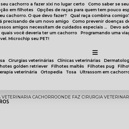
 seu cachorro a fazer xixi no lugar certo
Como saber se se
ação em filhotes
Opções de raças para quem tem pouco es
meu cachorro. O que devo fazer?
Qual raça combina comigo
stá precisando de um novo amigo
Como prevenir doenças d
 nossos amigos necessitam de cuidados especiais ...
Devo ad
as quais você deveria ter um cachorro
Programando uma via
vel. Microchip seu PET!
osa
cirurgias veterinárias
clínicas veterinárias
dermatolog
ilhotes golden retriever
filhotes maltês
filhotes pug
filh
oterapia veterinária
ortopedia
tosa
ultrassom em cachorr
A VETERINARIA CACHORRO
ONDE FAZ CIRURGIA VETERINAR
IROS