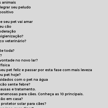
s animais
legrar seu peludo
positivo
s
e seu pet vai amar
seu cão
moderação
higienização?
co veterinário?
ite toda?
a?
 vontade no novo lar?
física
eu pet feliz e passar por esta fase com mais leveza
eu pet hoje?
cuidados com o pet na água
 cão sente febre?
causas e tratamento.
 venenosas para cães. Conheça as 10 principais.
cão em casa?
te protetor solar para cães?