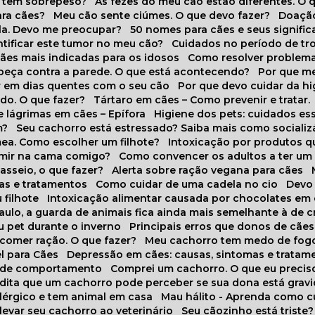
o tem sobrepeso?
As fezes do meu cão estão diferentes. O 
para cães?
Meu cão sente ciúmes. O que devo fazer?
Doaçã
la. Devo me preocupar?
50 nomes para cães e seus signifi
ntificar este tumor no meu cão?
Cuidados no período de tr
cães mais indicadas para os idosos
Como resolver problema
abeça contra a parede. O que está acontecendo?
Por que 
r em dias quentes com o seu cão
Por que devo cuidar da h
udo. O que fazer?
Tártaro em cães – Como prevenir e tratar.
 lágrimas em cães – Epífora
Higiene dos pets: cuidados es
m?
Seu cachorro está estressado? Saiba mais como socializá
ea. Como escolher um filhote?
Intoxicação por produtos 
rmir na cama comigo?
Como convencer os adultos a ter u
asseio, o que fazer?
Alerta sobre ração vegana para cães
sas e tratamentos
Como cuidar de uma cadela no cio
Dev
 filhote
Intoxicação alimentar causada por chocolates em
Paulo, a guarda de animais fica ainda mais semelhante à de c
u pet durante o inverno
Principais erros que donos de cã
 comer ração. O que fazer?
Meu cachorro tem medo de fogo
l para Cães
Depressão em cães: causas, sintomas e tratam
s de comportamento
Comprei um cachorro. O que eu precis
redita que um cachorro pode perceber se sua dona está grav
alérgico e tem animal em casa
Mau hálito - Aprenda como c
 levar seu cachorro ao veterinário
Seu cãozinho está triste?