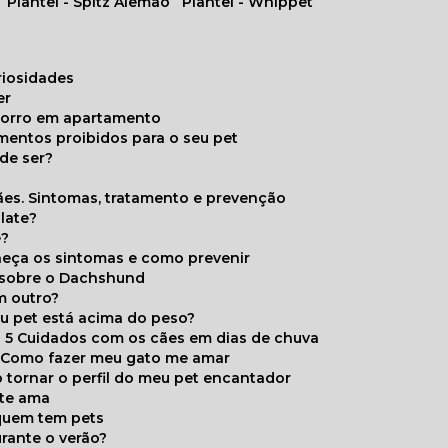
Plantel - Spitz Alemão
Plantel - Whippet
uriosidades
er
chorro em apartamento
limentos proibidos para o seu pet
de ser?
ães. Sintomas, tratamento e prevenção
late?
e?
onheça os sintomas e como prevenir
s sobre o Dachshund
m outro?
eu pet está acima do peso?
5 Cuidados com os cães em dias de chuva
Como fazer meu gato me amar
 tornar o perfil do meu pet encantador
 te ama
 quem tem pets
rante o verão?