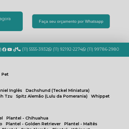
agora
Faça seu orçamento por Whatsapp
(11) 5555-3932
(11) 92192-2274
(11) 99786-2980
 Pet
niel Inglês
Dachshund (Teckel Miniatura)
hih Tzu
Spitz Alemão (Lulu da Pomerania)
Whippet
el
Plantel - Chihuahua
no
Plantel - Golden Retriever
Plantel - Maltês