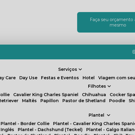
Faça seu orçamento 
!
mesmo
Serviços
Day Care
Day Use
Festas e Eventos
Hotel
Viagem com seu
Filhotes
ollie
Cavalier King Charles Spaniel
Chihuahua
Cocker Spa
Retriever
Maltês
Papillon
Pastor de Shetland
Poodle
S
Plantel
Plantel - Border Collie
Plantel - Cavalier King Charles Spani
 Inglês
Plantel - Dachshund (Teckel)
Plantel - Galgo Italia