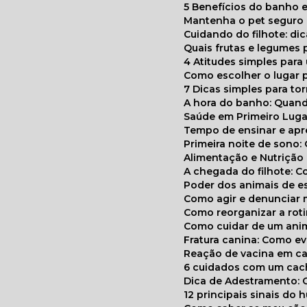
5 Benefícios do banho e
Mantenha o pet segur
Cuidando do filhote: di
Quais frutas e legumes
4 Atitudes simples par
Como escolher o lugar 
7 Dicas simples para to
A hora do banho: Quan
Saúde em Primeiro Luga
Tempo de ensinar e a
Primeira noite de sono:
Alimentação e Nutriçã
A chegada do filhote: 
Poder dos animais de e
Como agir e denunciar
Como reorganizar a ro
Como cuidar de um ani
Fratura canina: Como 
Reação de vacina em ca
6 cuidados com um cac
Dica de Adestramento: 
12 principais sinais do