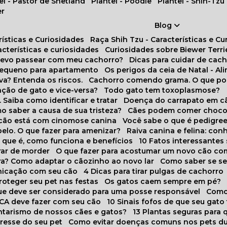
tel - Pastor de Shetland
Plantel - Poodle
Plantel - Shih-Tzu
er
Blog
rísticas e Curiosidades
Raça Shih Tzu - Características e C
racterísticas e curiosidades
Curiosidades sobre Biewer Terri
 devo passear com meu cachorro?
Dicas para cuidar de ca
pequeno para apartamento
Os perigos da ceia de Natal - A
va? Entenda os riscos.
Cachorro comendo grama. O que po
ação de gato e vice-versa?
Todo gato tem toxoplasmose?
. Saiba como identificar e tratar
Doença do carrapato em c
omo saber a causa de sua tristeza?
Cães podem comer choco
m cão está com cinomose canina
Você sabe o que é pedigre
pelo. O que fazer para amenizar?
Raiva canina e felina: c
o que é, como funciona e benefícios
10 Fatos interessante
arar de morder
O que fazer para acostumar um novo cão co
ora? Como adaptar o cãozinho ao novo lar
Como saber se s
nicação com seu cão
4 Dicas para tirar pulgas de cachorro
roteger seu pet nas festas
Os gatos caem sempre em pé?
 que deve ser considerado para uma posse responsável
Como
NCA deve fazer com seu cão
10 Sinais fofos de que seu gato
tarismo de nossos cães e gatos?
13 Plantas seguras para
stresse do seu pet
Como evitar doenças comuns nos pets du