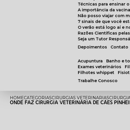
Técnicas para ensinar o
A importância da vacin
Não posso viajar com 
7 sinais de que você e
O verão está logo aí e
Razões Científicas pel
Seja um Tutor Responsá
Depoimentos
Contato
acupuntura
banho e t
exames veterinários
f
filhotes whippet
fisi
Trabalhe Conosco
HOME
CATEGORIAS
CIRURGIAS VETERINARIAS
CIRURGI
ONDE FAZ CIRURGIA VETERINÁRIA DE CÃES PINHE