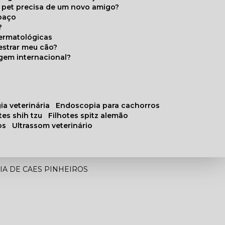
u pet precisa de um novo amigo?
paço
?
ermatológicas
estrar meu cão?
gem internacional?
ia veterinária
endoscopia para cachorros
otes shih tzu
filhotes spitz alemão
os
ultrassom veterinário
IA DE CAES PINHEIROS