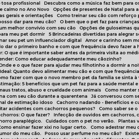
 tosa profissional
Descubra como a música faz bem para o
o e calmo no Ano Novo
Opções de presentes de Natal para a
cas gerais e orientações
Como treinar seu cão com reforço 
 posso dar para meu cão?
O bem que o pet faz para criança
a um melhor convívio com seu cão
Opções de guloseimas qu
para meu pet dormir
5 Brincadeiras divertidas para alegrar 
rnar seu pet um influenciador digital
Amor e carinho sem 
do dar o primeiro banho e com que frequência devo fazer a 
r: O que é importante saber antes da primeira visita ao médi
prender: Como educar adequadamente meu cãozinho?
 Onde e o que fazer para ajudar meu filhotinho a dormir a no
o Ideal: Quanto devo alimentar meu cão e com que frequênci
Como fazer com que o novo membro pet da família se sinta à
stimação: 5 benefícios que um pet faz para a saúde mental e 
 maus tratos, abuso e crueldade com animais
Como manter s
tina com seu cão durante a quarentena
Já conversou com s
mal de estimação idoso
Cachorro nadando - Benefícios e 
evitar acidentes com cachorros pequenos?
Como saber se o
chorros: O que fazer?
Infecção de ouvidos em cachorros, 
horro paraplégico.
Cuidados com o pet no verão.
Plantas
Como ensinar fazer xixi no lugar certo.
Como adestrar meu 
 humor do meu cão.
Posso usar perfume no meu cão?
Exis