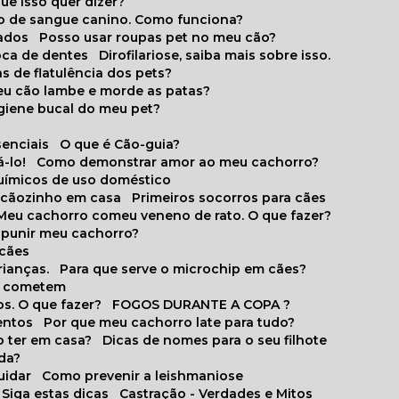
que isso quer dizer?
o de sangue canino. Como funciona?
cados
Posso usar roupas pet no meu cão?
oca de dentes
Dirofilariose, saiba mais sobre isso.
s de flatulência dos pets?
meu cão lambe e morde as patas?
igiene bucal do meu pet?
senciais
O que é Cão-guia?
-lo!
Como demonstrar amor ao meu cachorro?
químicos de uso doméstico
m cãozinho em casa
Primeiros socorros para cães
Meu cachorro comeu veneno de rato. O que fazer?
o punir meu cachorro?
 cães
rianças.
Para que serve o microchip em cães?
es cometem
s. O que fazer?
FOGOS DURANTE A COPA ?
entos
Por que meu cachorro late para tudo?
o ter em casa?
Dicas de nomes para o seu filhote
ida?
uidar
Como prevenir a leishmaniose
 Siga estas dicas
Castração - Verdades e Mitos