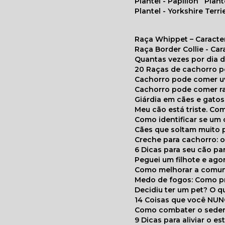
Plantel - Papillon
Plan
Plantel - Yorkshire Terri
Raça Whippet – Caracte
Raça Border Collie - Ca
Quantas vezes por dia
20 Raças de cachorro 
Cachorro pode comer u
Cachorro pode comer r
Giárdia em cães e gatos
Meu cão está triste. C
Como identificar se u
Cães que soltam muito 
Creche para cachorro: 
6 Dicas para seu cão p
Peguei um filhote e ag
Como melhorar a comu
Medo de fogos: Como p
Decidiu ter um pet? O
14 Coisas que você NU
Como combater o seden
9 Dicas para aliviar o e