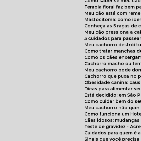
Como saber se meu cã
Terapia floral faz bem 
Meu cão está com reme
Mastocitoma: como ide
Conheça as 5 raças de 
Meu cão pressiona a c
5 cuidados para passea
Meu cachorro destrói t
Como tratar manchas de
Como os cães enxerga
Cachorro macho ou fêm
Meu cachorro pode do
Cachorro que puxa no p
Obesidade canina: cau
Dicas para alimentar seu
Está decidido: em São 
Como cuidar bem do se
Meu cachorro não quer
Como funciona um Hote
Cães idosos: mudança
Teste de gravidez - Ac
Cuidados para quem é 
Sinais que você precisa