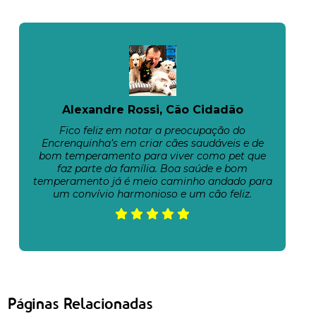
Alexandre Rossi, Cão Cidadão
Fico feliz em notar a preocupação do
Encrenquinha’s em criar cães saudáveis e de
bom temperamento para viver como pet que
faz parte da família. Boa saúde e bom
temperamento já é meio caminho andado para
um convívio harmonioso e um cão feliz.
Páginas Relacionadas