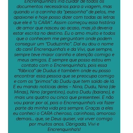
Encrenquinha’s iria cuidar de todos os
documentos necessários para a viagem, mas
quando vi a carinha da “pessoinha” de pelos, me
apaixonei e hoje posso dizer com todas as letras
que ele é “o CARA”. Assim começou essa história
de amor que nasceu ao acaso, mas já deveria
estar escrita no destino. Eu o amo muito e todos
que o conhecem me perguntam onde podem
conseguir um “Duduzinho”. Daí eu dou o nome
do canil Encrenquinha’s e da Vivi, que sempre,
sempre teve maior carinho e atenção comigo e
meus amigos. E sempre que posso estou em
contato com o Encrenquinha’s, pois essa
“fábrica” de Dudus é também onde eu posso
encontrar essa pessoa que se preocupa comigo
e com os “primos” do Dudu que tem saído de lá.
E eu mando notícias deles – Nina, Dudu, Nina (de
Minas), Nino (argentino), outro Dudu (baiano), e
mais uns quatro ou cinco que presenteei. E não
vou parar por aí, pois o Encrenquinha’s vai fazer
parte da minha vida pra sempre. Graças a eles
eu conheci o CARA cheiroso, carinhoso, amoroso
demais… que, se Deus quiser, vai viver comigo
por muitos anos. Obrigada, Vivi e
Encrenquinha’s!