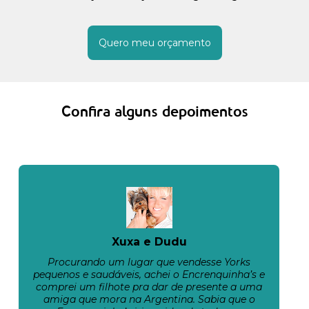
Quero meu orçamento
Confira alguns depoimentos
Xuxa e Dudu
Procurando um lugar que vendesse Yorks
pequenos e saudáveis, achei o Encrenquinha’s e
comprei um filhote pra dar de presente a uma
amiga que mora na Argentina. Sabia que o