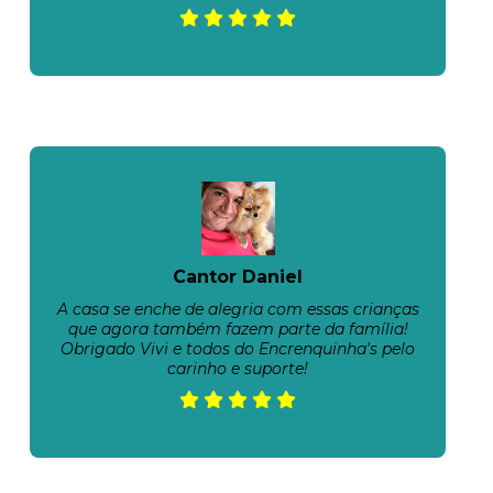
Cantor Daniel
A casa se enche de alegria com essas crianças
que agora também fazem parte da família!
Obrigado Vivi e todos do Encrenquinha's pelo
carinho e suporte!