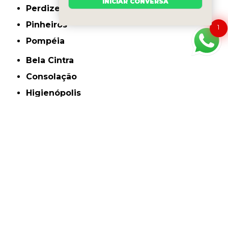
INICIAR CONVERSA
Perdizes
Pinheiros
1
Pompéia
Bela Cintra
Consolação
Higienópolis
Jardim Paulista
Jardins
Berrini
Cidade Monções
Faria Lima
Itaim Bibi
Jardim América