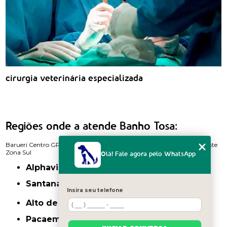
cirurgia veterinária especializada
Regiões onde a atende Banho Tosa:
Barueri
Centro
GRANDE SÃO PAULO
Itaim Bibi
Zona Norte
Zona Oeste
Zona Sul
Olá! Fale agora pelo WhatsApp
Alphaville
Santana de Parnaíba
Insira seu telefone
Alto de Pinheiros
Pacaembu