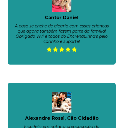
Cantor Daniel
A casa se enche de alegria com essas crianças
que agora também fazem parte da família!
Obrigado Vivi e todos do Encrenquinha's pelo
carinho e suporte!
Alexandre Rossi, Cão Cidadão
Fico feliz em notar a preocupação do