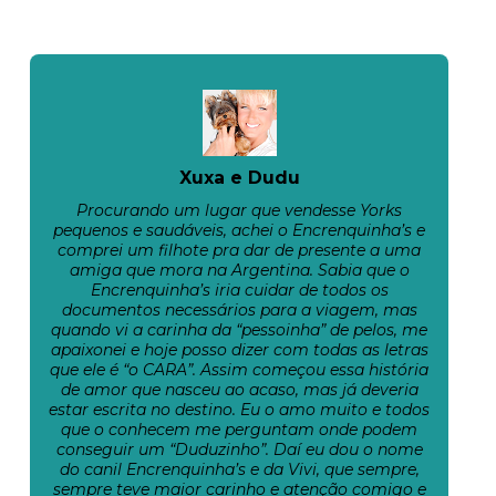
Xuxa e Dudu
Procurando um lugar que vendesse Yorks
pequenos e saudáveis, achei o Encrenquinha’s e
comprei um filhote pra dar de presente a uma
amiga que mora na Argentina. Sabia que o
Encrenquinha’s iria cuidar de todos os
documentos necessários para a viagem, mas
quando vi a carinha da “pessoinha” de pelos, me
apaixonei e hoje posso dizer com todas as letras
que ele é “o CARA”. Assim começou essa história
de amor que nasceu ao acaso, mas já deveria
estar escrita no destino. Eu o amo muito e todos
que o conhecem me perguntam onde podem
conseguir um “Duduzinho”. Daí eu dou o nome
do canil Encrenquinha’s e da Vivi, que sempre,
sempre teve maior carinho e atenção comigo e