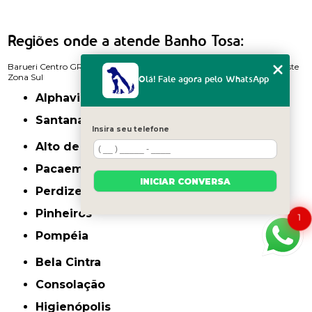
Regiões onde a atende Banho Tosa:
Barueri
Centro
GRANDE SÃO PAULO
Itaim Bibi
Zona Norte
Zona Oeste
Zona Sul
Olá! Fale agora pelo WhatsApp
Alphaville
Santana de Parnaíba
Insira seu telefone
Alto de Pinheiros
Pacaembu
INICIAR CONVERSA
Perdizes
Pinheiros
1
Pompéia
Bela Cintra
Consolação
Higienópolis