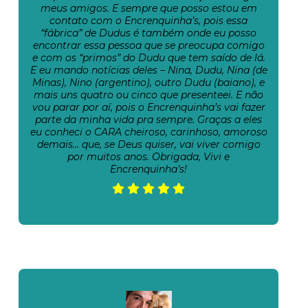
meus amigos. E sempre que posso estou em
contato com o Encrenquinha’s, pois essa
“fábrica” de Dudus é também onde eu posso
encontrar essa pessoa que se preocupa comigo
e com os “primos” do Dudu que tem saído de lá.
E eu mando notícias deles – Nina, Dudu, Nina (de
Minas), Nino (argentino), outro Dudu (baiano), e
mais uns quatro ou cinco que presenteei. E não
vou parar por aí, pois o Encrenquinha’s vai fazer
parte da minha vida pra sempre. Graças a eles
eu conheci o CARA cheiroso, carinhoso, amoroso
demais… que, se Deus quiser, vai viver comigo
por muitos anos. Obrigada, Vivi e
Encrenquinha’s!