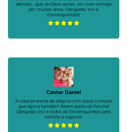
demais… que, se Deus quiser, vai viver comigo
por muitos anos. Obrigada, Vivi e
Encrenquinha’s!
Cantor Daniel
A casa se enche de alegria com essas crianças
que agora também fazem parte da família!
Obrigado Vivi e todos do Encrenquinha's pelo
carinho e suporte!