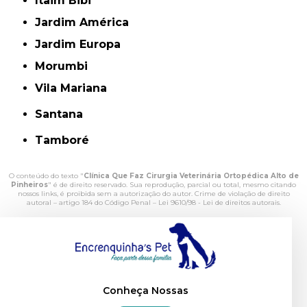
Itaim Bibi
Jardim América
Jardim Europa
Morumbi
Vila Mariana
Santana
Tamboré
O conteúdo do texto "
Clínica Que Faz Cirurgia Veterinária Ortopédica Alto de
Pinheiros
" é de direito reservado. Sua reprodução, parcial ou total, mesmo citando
nossos links, é proibida sem a autorização do autor. Crime de violação de direito
autoral – artigo 184 do Código Penal –
Lei 9610/98 - Lei de direitos autorais
.
Conheça Nossas