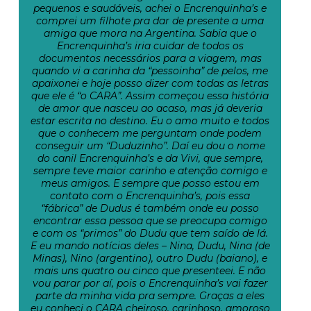
pequenos e saudáveis, achei o Encrenquinha’s e
comprei um filhote pra dar de presente a uma
amiga que mora na Argentina. Sabia que o
Encrenquinha’s iria cuidar de todos os
documentos necessários para a viagem, mas
quando vi a carinha da “pessoinha” de pelos, me
apaixonei e hoje posso dizer com todas as letras
que ele é “o CARA”. Assim começou essa história
de amor que nasceu ao acaso, mas já deveria
estar escrita no destino. Eu o amo muito e todos
que o conhecem me perguntam onde podem
conseguir um “Duduzinho”. Daí eu dou o nome
do canil Encrenquinha’s e da Vivi, que sempre,
sempre teve maior carinho e atenção comigo e
meus amigos. E sempre que posso estou em
contato com o Encrenquinha’s, pois essa
“fábrica” de Dudus é também onde eu posso
encontrar essa pessoa que se preocupa comigo
e com os “primos” do Dudu que tem saído de lá.
E eu mando notícias deles – Nina, Dudu, Nina (de
Minas), Nino (argentino), outro Dudu (baiano), e
mais uns quatro ou cinco que presenteei. E não
vou parar por aí, pois o Encrenquinha’s vai fazer
parte da minha vida pra sempre. Graças a eles
eu conheci o CARA cheiroso, carinhoso, amoroso