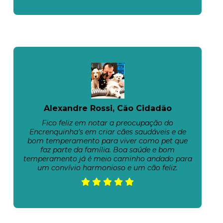
Alexandre Rossi, Cão Cidadão
Fico feliz em notar a preocupação do
Encrenquinha’s em criar cães saudáveis e de
bom temperamento para viver como pet que
faz parte da família. Boa saúde e bom
temperamento já é meio caminho andado para
um convívio harmonioso e um cão feliz.