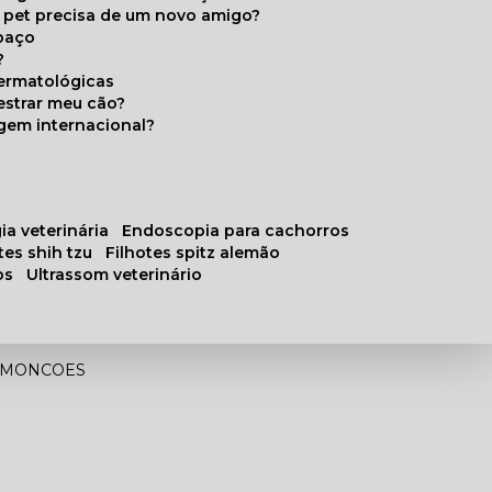
u pet precisa de um novo amigo?
paço
?
ermatológicas
estrar meu cão?
gem internacional?
ia veterinária
endoscopia para cachorros
otes shih tzu
filhotes spitz alemão
os
ultrassom veterinário
E MONCOES