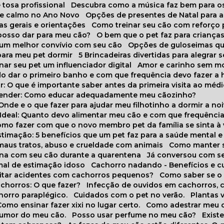
 tosa profissional
Descubra como a música faz bem para o
o e calmo no Ano Novo
Opções de presentes de Natal para a
cas gerais e orientações
Como treinar seu cão com reforço 
 posso dar para meu cão?
O bem que o pet faz para criança
a um melhor convívio com seu cão
Opções de guloseimas qu
para meu pet dormir
5 Brincadeiras divertidas para alegrar 
rnar seu pet um influenciador digital
Amor e carinho sem 
do dar o primeiro banho e com que frequência devo fazer a 
r: O que é importante saber antes da primeira visita ao médi
prender: Como educar adequadamente meu cãozinho?
 Onde e o que fazer para ajudar meu filhotinho a dormir a no
o Ideal: Quanto devo alimentar meu cão e com que frequênci
Como fazer com que o novo membro pet da família se sinta à
stimação: 5 benefícios que um pet faz para a saúde mental e 
 maus tratos, abuso e crueldade com animais
Como manter s
tina com seu cão durante a quarentena
Já conversou com s
mal de estimação idoso
Cachorro nadando - Benefícios e 
evitar acidentes com cachorros pequenos?
Como saber se o
chorros: O que fazer?
Infecção de ouvidos em cachorros, 
horro paraplégico.
Cuidados com o pet no verão.
Plantas
Como ensinar fazer xixi no lugar certo.
Como adestrar meu 
 humor do meu cão.
Posso usar perfume no meu cão?
Exis