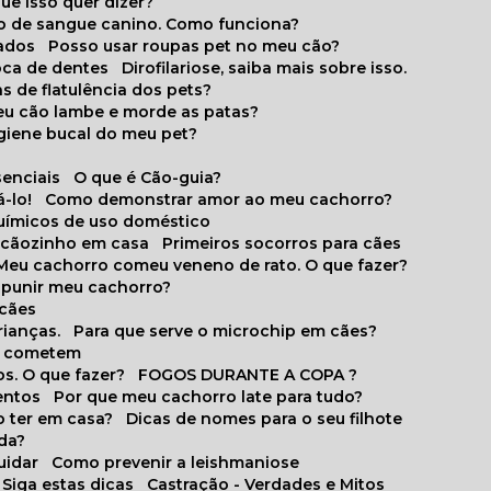
que isso quer dizer?
o de sangue canino. Como funciona?
cados
Posso usar roupas pet no meu cão?
oca de dentes
Dirofilariose, saiba mais sobre isso.
s de flatulência dos pets?
meu cão lambe e morde as patas?
igiene bucal do meu pet?
senciais
O que é Cão-guia?
-lo!
Como demonstrar amor ao meu cachorro?
químicos de uso doméstico
m cãozinho em casa
Primeiros socorros para cães
Meu cachorro comeu veneno de rato. O que fazer?
o punir meu cachorro?
 cães
rianças.
Para que serve o microchip em cães?
es cometem
s. O que fazer?
FOGOS DURANTE A COPA ?
entos
Por que meu cachorro late para tudo?
o ter em casa?
Dicas de nomes para o seu filhote
ida?
uidar
Como prevenir a leishmaniose
 Siga estas dicas
Castração - Verdades e Mitos