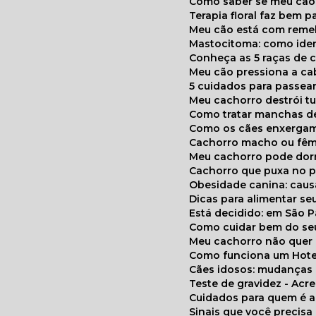
Como saber se meu cã
Terapia floral faz bem 
Meu cão está com reme
Mastocitoma: como ide
Conheça as 5 raças de 
Meu cão pressiona a c
5 cuidados para passea
Meu cachorro destrói t
Como tratar manchas de
Como os cães enxerga
Cachorro macho ou fêm
Meu cachorro pode do
Cachorro que puxa no p
Obesidade canina: cau
Dicas para alimentar seu
Está decidido: em São 
Como cuidar bem do se
Meu cachorro não quer
Como funciona um Hote
Cães idosos: mudança
Teste de gravidez - Ac
Cuidados para quem é 
Sinais que você precisa