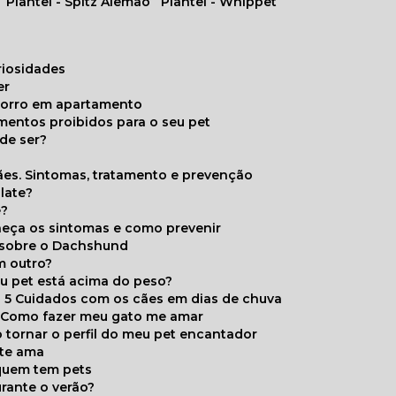
Plantel - Spitz Alemão
Plantel - Whippet
uriosidades
er
chorro em apartamento
limentos proibidos para o seu pet
de ser?
ães. Sintomas, tratamento e prevenção
late?
e?
onheça os sintomas e como prevenir
s sobre o Dachshund
m outro?
eu pet está acima do peso?
5 Cuidados com os cães em dias de chuva
Como fazer meu gato me amar
 tornar o perfil do meu pet encantador
 te ama
 quem tem pets
rante o verão?