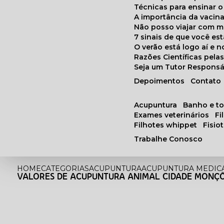
Técnicas para ensinar o
A importância da vacin
Não posso viajar com 
7 sinais de que você e
O verão está logo aí e
Razões Científicas pel
Seja um Tutor Responsá
Depoimentos
Contato
acupuntura
banho e t
exames veterinários
f
filhotes whippet
fisi
Trabalhe Conosco
HOME
CATEGORIAS
ACUPUNTURA
ACUPUNTURA MEDICA
VALORES DE ACUPUNTURA ANIMAL CIDADE MONÇ