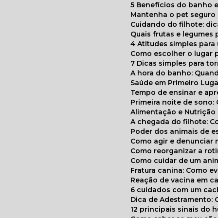
5 Benefícios do banho e
Mantenha o pet segur
Cuidando do filhote: di
Quais frutas e legumes
4 Atitudes simples par
Como escolher o lugar 
7 Dicas simples para to
A hora do banho: Quan
Saúde em Primeiro Luga
Tempo de ensinar e a
Primeira noite de sono:
Alimentação e Nutriçã
A chegada do filhote: 
Poder dos animais de e
Como agir e denunciar
Como reorganizar a ro
Como cuidar de um ani
Fratura canina: Como 
Reação de vacina em ca
6 cuidados com um cac
Dica de Adestramento: 
12 principais sinais do