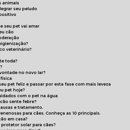
s animais
legrar seu peludo
positivo
s
e seu pet vai amar
seu cão
moderação
higienização?
co veterinário?
ite toda?
a?
 vontade no novo lar?
física
eu pet feliz e passar por esta fase com mais leveza
eu pet hoje?
cuidados com o pet na água
 cão sente febre?
causas e tratamento.
 venenosas para cães. Conheça as 10 principais.
cão em casa?
te protetor solar para cães?