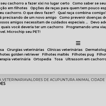
 seu cachorro a fazer xixi no lugar certo
Como saber se se
ação em filhotes
Opções de raças para quem tem pouco es
meu cachorro. O que devo fazer?
Qual raça combina comigo
stá precisando de um novo amigo
Como prevenir doenças d
 nossos amigos necessitam de cuidados especiais ...
Devo ad
as quais você deveria ter um cachorro
Programando uma via
vel. Microchip seu PET!
osa
cirurgias veterinárias
clínicas veterinárias
dermatolog
ilhotes golden retriever
filhotes maltês
filhotes pug
filh
oterapia veterinária
ortopedia
tosa
ultrassom em cachorr
 VETERINARIA
VALORES DE ACUPUNTURA ANIMAL CIDAD
ÕES