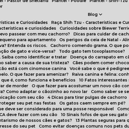
tel - Pastor de Shetland
Plantel - Poodle
Plantel - Shih-Tzu
er
Blog
rísticas e Curiosidades
Raça Shih Tzu - Características e C
racterísticas e curiosidades
Curiosidades sobre Biewer Terri
 devo passear com meu cachorro?
Dicas para cuidar de ca
pequeno para apartamento
Os perigos da ceia de Natal - A
va? Entenda os riscos.
Cachorro comendo grama. O que po
ação de gato e vice-versa?
Todo gato tem toxoplasmose?
. Saiba como identificar e tratar
Doença do carrapato em c
omo saber a causa de sua tristeza?
Cães podem comer choco
m cão está com cinomose canina
Você sabe o que é pedigre
pelo. O que fazer para amenizar?
Raiva canina e felina: c
o que é, como funciona e benefícios
10 Fatos interessante
arar de morder
O que fazer para acostumar um novo cão co
ora? Como adaptar o cãozinho ao novo lar
Como saber se s
nicação com seu cão
4 Dicas para tirar pulgas de cachorro
roteger seu pet nas festas
Os gatos caem sempre em pé?
 que deve ser considerado para uma posse responsável
Como
NCA deve fazer com seu cão
10 Sinais fofos de que seu gato
tarismo de nossos cães e gatos?
13 Plantas seguras para
stresse do seu pet
Como evitar doenças comuns nos pets du