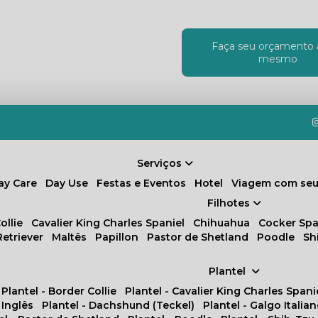
Faça seu orçamento 
!
mesmo
Serviços
Day Care
Day Use
Festas e Eventos
Hotel
Viagem com seu
Filhotes
ollie
Cavalier King Charles Spaniel
Chihuahua
Cocker Spa
Retriever
Maltês
Papillon
Pastor de Shetland
Poodle
S
Plantel
Plantel - Border Collie
Plantel - Cavalier King Charles Spani
 Inglês
Plantel - Dachshund (Teckel)
Plantel - Galgo Italia