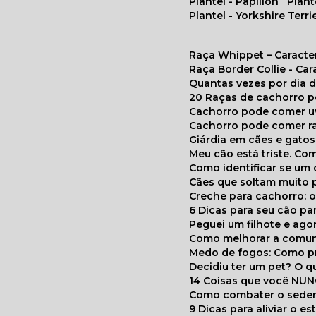
Plantel - Papillon
Plan
Plantel - Yorkshire Terri
Raça Whippet – Caracte
Raça Border Collie - Ca
Quantas vezes por dia
20 Raças de cachorro 
Cachorro pode comer u
Cachorro pode comer r
Giárdia em cães e gatos
Meu cão está triste. C
Como identificar se u
Cães que soltam muito 
Creche para cachorro: 
6 Dicas para seu cão p
Peguei um filhote e ag
Como melhorar a comu
Medo de fogos: Como p
Decidiu ter um pet? O
14 Coisas que você NU
Como combater o seden
9 Dicas para aliviar o e