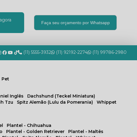
agora
Faça seu orçamento por Whatsapp
(11) 5555-3932
(11) 92192-2274
(11) 99786-2980
 Pet
niel Inglês
Dachshund (Teckel Miniatura)
hih Tzu
Spitz Alemão (Lulu da Pomerania)
Whippet
el
Plantel - Chihuahua
no
Plantel - Golden Retriever
Plantel - Maltês