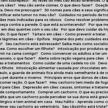
o tem sobrepeso?
As fezes do meu cão estão diferentes. O 
para cães?
Meu cão sente ciúmes. O que devo fazer?
Doaçã
la. Devo me preocupar?
50 nomes para cães e seus signifi
ntificar este tumor no meu cão?
Cuidados no período de tr
cães mais indicadas para os idosos
Como resolver problema
abeça contra a parede. O que está acontecendo?
Por que 
r em dias quentes com o seu cão
Por que devo cuidar da h
udo. O que fazer?
Tártaro em cães – Como prevenir e tratar.
 lágrimas em cães – Epífora
Higiene dos pets: cuidados es
m?
Seu cachorro está estressado? Saiba mais como socializá
ea. Como escolher um filhote?
Intoxicação por produtos 
rmir na cama comigo?
Como convencer os adultos a ter u
asseio, o que fazer?
Alerta sobre ração vegana para cães
sas e tratamentos
Como cuidar de uma cadela no cio
Dev
 filhote
Intoxicação alimentar causada por chocolates em
Paulo, a guarda de animais fica ainda mais semelhante à de c
u pet durante o inverno
Principais erros que donos de cã
 comer ração. O que fazer?
Meu cachorro tem medo de fogo
l para Cães
Depressão em cães: causas, sintomas e tratam
s de comportamento
Comprei um cachorro. O que eu precis
redita que um cachorro pode perceber se sua dona está grav
alérgico e tem animal em casa
Mau hálito - Aprenda como c
 levar seu cachorro ao veterinário
Seu cãozinho está triste?