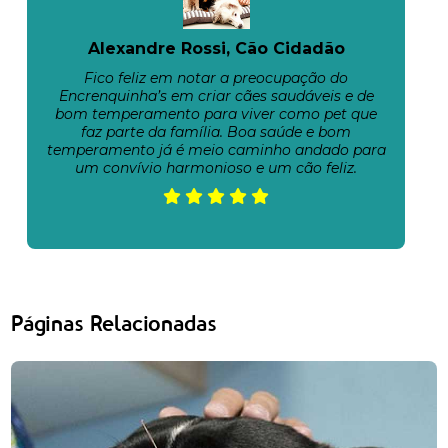
Alexandre Rossi, Cão Cidadão
Fico feliz em notar a preocupação do
Encrenquinha’s em criar cães saudáveis e de
bom temperamento para viver como pet que
faz parte da família. Boa saúde e bom
temperamento já é meio caminho andado para
um convívio harmonioso e um cão feliz.
Páginas Relacionadas