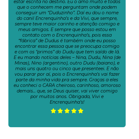
estar escrita no destino. Eu o amo muito e todos
que o conhecem me perguntam onde podem
conseguir um “Duduzinho”. Daí eu dou o nome
do canil Encrenquinha’s e da Vivi, que sempre,
sempre teve maior carinho e atenção comigo e
meus amigos. E sempre que posso estou em
contato com o Encrenquinha’s, pois essa
“fábrica” de Dudus é também onde eu posso
encontrar essa pessoa que se preocupa comigo
e com os “primos” do Dudu que tem saído de lá.
E eu mando notícias deles – Nina, Dudu, Nina (de
Minas), Nino (argentino), outro Dudu (baiano), e
mais uns quatro ou cinco que presenteei. E não
vou parar por aí, pois o Encrenquinha’s vai fazer
parte da minha vida pra sempre. Graças a eles
eu conheci o CARA cheiroso, carinhoso, amoroso
demais… que, se Deus quiser, vai viver comigo
por muitos anos. Obrigada, Vivi e
Encrenquinha’s!