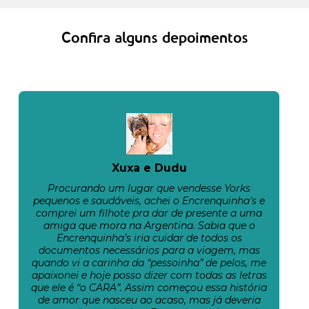
Confira alguns depoimentos
Xuxa e Dudu
Procurando um lugar que vendesse Yorks
pequenos e saudáveis, achei o Encrenquinha’s e
comprei um filhote pra dar de presente a uma
amiga que mora na Argentina. Sabia que o
Encrenquinha’s iria cuidar de todos os
documentos necessários para a viagem, mas
quando vi a carinha da “pessoinha” de pelos, me
apaixonei e hoje posso dizer com todas as letras
que ele é “o CARA”. Assim começou essa história
de amor que nasceu ao acaso, mas já deveria