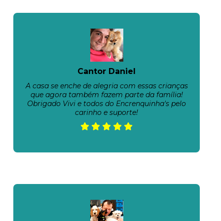
Cantor Daniel
A casa se enche de alegria com essas crianças
que agora também fazem parte da família!
Obrigado Vivi e todos do Encrenquinha's pelo
carinho e suporte!