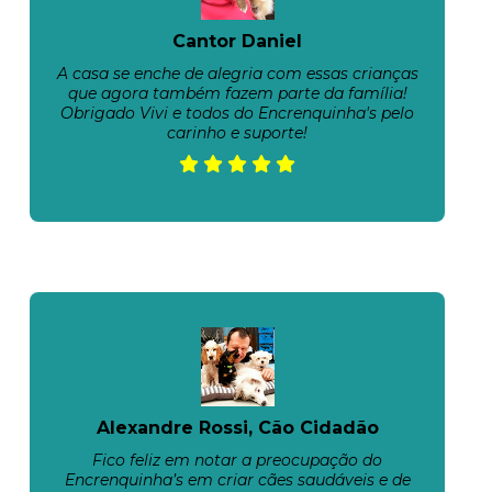
Cantor Daniel
A casa se enche de alegria com essas crianças
que agora também fazem parte da família!
Obrigado Vivi e todos do Encrenquinha's pelo
carinho e suporte!
Alexandre Rossi, Cão Cidadão
Fico feliz em notar a preocupação do
Encrenquinha’s em criar cães saudáveis e de