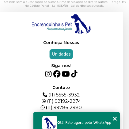
proibida sem a autorização do autor. Crime de violação de direito autoral – artigo 184
do Código Penal –
Lei 9610/98 - Lei de direitos autorais
.
Conheça Nossas
Unidades
Siga-nos!
Contato
(11) 5555-3932
(11) 92192-2274
(11) 99786-2980
Menu
Olá! Fale agora pelo WhatsApp
HOME