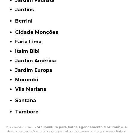
Jardim Paulista
Jardins
Berrini
Cidade Monções
Faria Lima
Itaim Bibi
Jardim América
Jardim Europa
Morumbi
Vila Mariana
Santana
Tamboré
O conteúdo do texto "
Acupuntura para Gatos Agendamento Morumbi
" é de
direito reservado. Sua reprodução, parcial ou total, mesmo citando nossos links, é