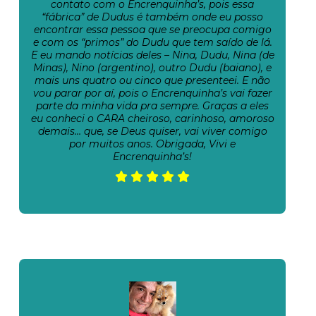
contato com o Encrenquinha’s, pois essa
“fábrica” de Dudus é também onde eu posso
encontrar essa pessoa que se preocupa comigo
e com os “primos” do Dudu que tem saído de lá.
E eu mando notícias deles – Nina, Dudu, Nina (de
Minas), Nino (argentino), outro Dudu (baiano), e
mais uns quatro ou cinco que presenteei. E não
vou parar por aí, pois o Encrenquinha’s vai fazer
parte da minha vida pra sempre. Graças a eles
eu conheci o CARA cheiroso, carinhoso, amoroso
demais… que, se Deus quiser, vai viver comigo
por muitos anos. Obrigada, Vivi e
Encrenquinha’s!