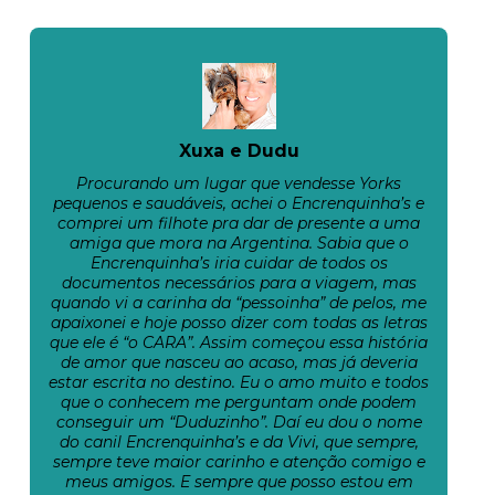
Xuxa e Dudu
Procurando um lugar que vendesse Yorks
pequenos e saudáveis, achei o Encrenquinha’s e
comprei um filhote pra dar de presente a uma
amiga que mora na Argentina. Sabia que o
Encrenquinha’s iria cuidar de todos os
documentos necessários para a viagem, mas
quando vi a carinha da “pessoinha” de pelos, me
apaixonei e hoje posso dizer com todas as letras
que ele é “o CARA”. Assim começou essa história
de amor que nasceu ao acaso, mas já deveria
estar escrita no destino. Eu o amo muito e todos
que o conhecem me perguntam onde podem
conseguir um “Duduzinho”. Daí eu dou o nome
do canil Encrenquinha’s e da Vivi, que sempre,
sempre teve maior carinho e atenção comigo e
meus amigos. E sempre que posso estou em