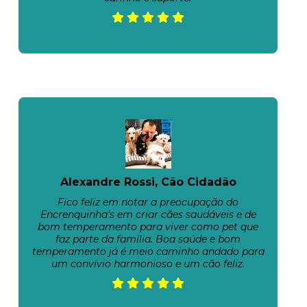
Alexandre Rossi, Cão Cidadão
Fico feliz em notar a preocupação do
Encrenquinha’s em criar cães saudáveis e de
bom temperamento para viver como pet que
faz parte da família. Boa saúde e bom
temperamento já é meio caminho andado para
um convívio harmonioso e um cão feliz.