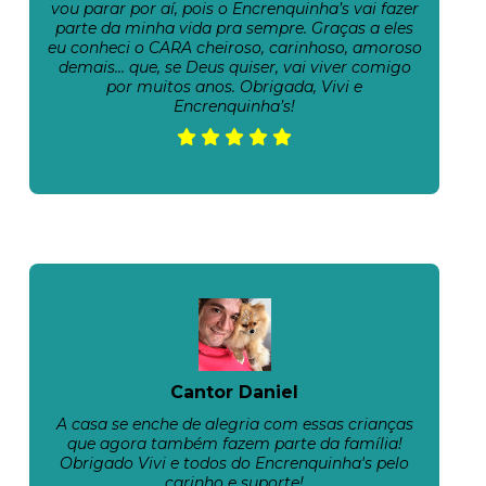
vou parar por aí, pois o Encrenquinha’s vai fazer
parte da minha vida pra sempre. Graças a eles
eu conheci o CARA cheiroso, carinhoso, amoroso
demais… que, se Deus quiser, vai viver comigo
por muitos anos. Obrigada, Vivi e
Encrenquinha’s!
Cantor Daniel
A casa se enche de alegria com essas crianças
que agora também fazem parte da família!
Obrigado Vivi e todos do Encrenquinha's pelo
carinho e suporte!