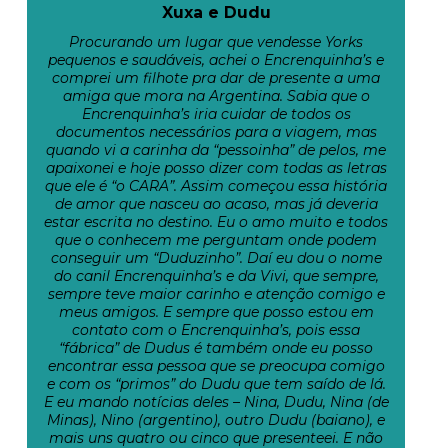
Xuxa e Dudu
Procurando um lugar que vendesse Yorks
pequenos e saudáveis, achei o Encrenquinha’s e
comprei um filhote pra dar de presente a uma
amiga que mora na Argentina. Sabia que o
Encrenquinha’s iria cuidar de todos os
documentos necessários para a viagem, mas
quando vi a carinha da “pessoinha” de pelos, me
apaixonei e hoje posso dizer com todas as letras
que ele é “o CARA”. Assim começou essa história
de amor que nasceu ao acaso, mas já deveria
estar escrita no destino. Eu o amo muito e todos
que o conhecem me perguntam onde podem
conseguir um “Duduzinho”. Daí eu dou o nome
do canil Encrenquinha’s e da Vivi, que sempre,
sempre teve maior carinho e atenção comigo e
meus amigos. E sempre que posso estou em
contato com o Encrenquinha’s, pois essa
“fábrica” de Dudus é também onde eu posso
encontrar essa pessoa que se preocupa comigo
e com os “primos” do Dudu que tem saído de lá.
E eu mando notícias deles – Nina, Dudu, Nina (de
Minas), Nino (argentino), outro Dudu (baiano), e
mais uns quatro ou cinco que presenteei. E não