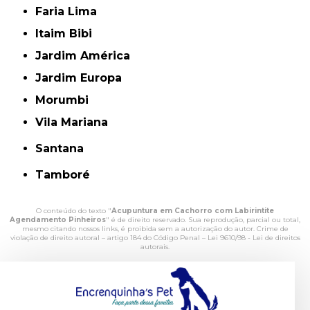
Faria Lima
Itaim Bibi
Jardim América
Jardim Europa
Morumbi
Vila Mariana
Santana
Tamboré
O conteúdo do texto "
Acupuntura em Cachorro com Labirintite
Agendamento Pinheiros
" é de direito reservado. Sua reprodução, parcial ou total,
mesmo citando nossos links, é proibida sem a autorização do autor. Crime de
violação de direito autoral – artigo 184 do Código Penal –
Lei 9610/98 - Lei de direitos
autorais
.