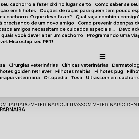
 seu cachorro a fazer xixi no lugar certo
Como saber se se
ação em filhotes
Opções de raças para quem tem pouco es
meu cachorro. O que devo fazer?
Qual raça combina comigo
stá precisando de um novo amigo
Como prevenir doenças d
 nossos amigos necessitam de cuidados especiais ...
Devo ad
as quais você deveria ter um cachorro
Programando uma via
vel. Microchip seu PET!
osa
cirurgias veterinárias
clínicas veterinárias
dermatolog
ilhotes golden retriever
filhotes maltês
filhotes pug
filh
oterapia veterinária
ortopedia
tosa
ultrassom em cachorr
OM TARTARO VETERINARIO
ULTRASSOM VETERINARIO DENT
 PARNAÍBA