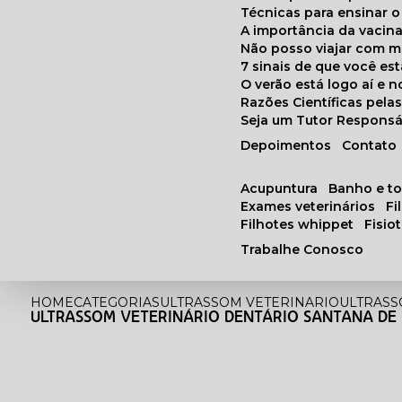
Técnicas para ensinar o
A importância da vacin
Não posso viajar com 
7 sinais de que você e
O verão está logo aí e
Razões Científicas pel
Seja um Tutor Responsá
Depoimentos
Contato
acupuntura
banho e t
exames veterinários
f
filhotes whippet
fisi
Trabalhe Conosco
HOME
CATEGORIAS
ULTRASSOM VETERINARIO
ULTRASS
ULTRASSOM VETERINÁRIO DENTÁRIO SANTANA DE