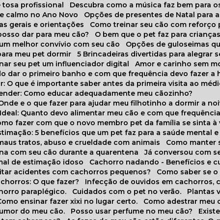
 tosa profissional
Descubra como a música faz bem para o
o e calmo no Ano Novo
Opções de presentes de Natal para a
cas gerais e orientações
Como treinar seu cão com reforço 
 posso dar para meu cão?
O bem que o pet faz para criança
a um melhor convívio com seu cão
Opções de guloseimas qu
para meu pet dormir
5 Brincadeiras divertidas para alegrar 
rnar seu pet um influenciador digital
Amor e carinho sem 
do dar o primeiro banho e com que frequência devo fazer a 
r: O que é importante saber antes da primeira visita ao médi
prender: Como educar adequadamente meu cãozinho?
 Onde e o que fazer para ajudar meu filhotinho a dormir a no
o Ideal: Quanto devo alimentar meu cão e com que frequênci
Como fazer com que o novo membro pet da família se sinta à
stimação: 5 benefícios que um pet faz para a saúde mental e 
 maus tratos, abuso e crueldade com animais
Como manter s
tina com seu cão durante a quarentena
Já conversou com s
mal de estimação idoso
Cachorro nadando - Benefícios e 
evitar acidentes com cachorros pequenos?
Como saber se o
chorros: O que fazer?
Infecção de ouvidos em cachorros, 
horro paraplégico.
Cuidados com o pet no verão.
Plantas
Como ensinar fazer xixi no lugar certo.
Como adestrar meu 
 humor do meu cão.
Posso usar perfume no meu cão?
Exis