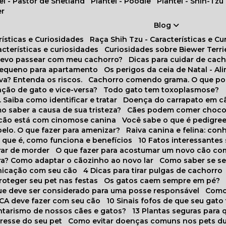
tel - Pastor de Shetland
Plantel - Poodle
Plantel - Shih-Tzu
er
Blog
rísticas e Curiosidades
Raça Shih Tzu - Características e C
racterísticas e curiosidades
Curiosidades sobre Biewer Terri
 devo passear com meu cachorro?
Dicas para cuidar de ca
pequeno para apartamento
Os perigos da ceia de Natal - A
va? Entenda os riscos.
Cachorro comendo grama. O que po
ação de gato e vice-versa?
Todo gato tem toxoplasmose?
. Saiba como identificar e tratar
Doença do carrapato em c
omo saber a causa de sua tristeza?
Cães podem comer choco
m cão está com cinomose canina
Você sabe o que é pedigre
pelo. O que fazer para amenizar?
Raiva canina e felina: c
o que é, como funciona e benefícios
10 Fatos interessante
arar de morder
O que fazer para acostumar um novo cão co
ora? Como adaptar o cãozinho ao novo lar
Como saber se s
nicação com seu cão
4 Dicas para tirar pulgas de cachorro
roteger seu pet nas festas
Os gatos caem sempre em pé?
 que deve ser considerado para uma posse responsável
Como
NCA deve fazer com seu cão
10 Sinais fofos de que seu gato
tarismo de nossos cães e gatos?
13 Plantas seguras para
stresse do seu pet
Como evitar doenças comuns nos pets du