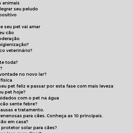
s animais
legrar seu peludo
positivo
s
e seu pet vai amar
seu cão
moderação
higienização?
co veterinário?
ite toda?
a?
 vontade no novo lar?
física
eu pet feliz e passar por esta fase com mais leveza
eu pet hoje?
cuidados com o pet na água
 cão sente febre?
causas e tratamento.
 venenosas para cães. Conheça as 10 principais.
cão em casa?
te protetor solar para cães?