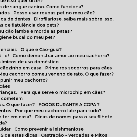
que isso quer dizer?
o de sangue canino. Como funciona?
cados
Posso usar roupas pet no meu cão?
oca de dentes
Dirofilariose, saiba mais sobre isso.
s de flatulência dos pets?
meu cão lambe e morde as patas?
igiene bucal do meu pet?
senciais
O que é Cão-guia?
-lo!
Como demonstrar amor ao meu cachorro?
químicos de uso doméstico
m cãozinho em casa
Primeiros socorros para cães
Meu cachorro comeu veneno de rato. O que fazer?
o punir meu cachorro?
 cães
rianças.
Para que serve o microchip em cães?
es cometem
s. O que fazer?
FOGOS DURANTE A COPA ?
entos
Por que meu cachorro late para tudo?
o ter em casa?
Dicas de nomes para o seu filhote
ida?
uidar
Como prevenir a leishmaniose
 Siga estas dicas
Castração - Verdades e Mitos