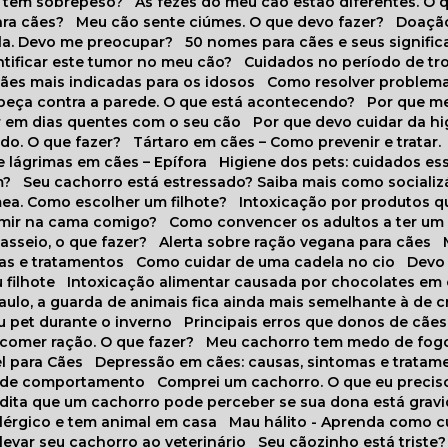
o tem sobrepeso?
As fezes do meu cão estão diferentes. O 
para cães?
Meu cão sente ciúmes. O que devo fazer?
Doaçã
la. Devo me preocupar?
50 nomes para cães e seus signifi
ntificar este tumor no meu cão?
Cuidados no período de tr
cães mais indicadas para os idosos
Como resolver problema
abeça contra a parede. O que está acontecendo?
Por que 
r em dias quentes com o seu cão
Por que devo cuidar da h
udo. O que fazer?
Tártaro em cães – Como prevenir e tratar.
 lágrimas em cães – Epífora
Higiene dos pets: cuidados es
m?
Seu cachorro está estressado? Saiba mais como socializá
ea. Como escolher um filhote?
Intoxicação por produtos 
rmir na cama comigo?
Como convencer os adultos a ter u
asseio, o que fazer?
Alerta sobre ração vegana para cães
sas e tratamentos
Como cuidar de uma cadela no cio
Dev
 filhote
Intoxicação alimentar causada por chocolates em
Paulo, a guarda de animais fica ainda mais semelhante à de c
u pet durante o inverno
Principais erros que donos de cã
 comer ração. O que fazer?
Meu cachorro tem medo de fogo
l para Cães
Depressão em cães: causas, sintomas e tratam
s de comportamento
Comprei um cachorro. O que eu precis
redita que um cachorro pode perceber se sua dona está grav
alérgico e tem animal em casa
Mau hálito - Aprenda como c
 levar seu cachorro ao veterinário
Seu cãozinho está triste?