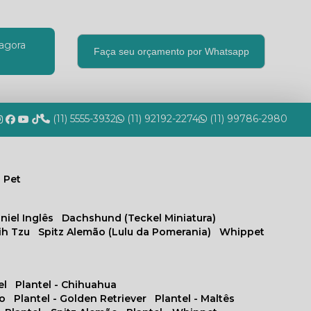
agora
Faça seu orçamento por Whatsapp
(11) 5555-3932
(11) 92192-2274
(11) 99786-2980
 Pet
niel Inglês
Dachshund (Teckel Miniatura)
hih Tzu
Spitz Alemão (Lulu da Pomerania)
Whippet
el
Plantel - Chihuahua
no
Plantel - Golden Retriever
Plantel - Maltês