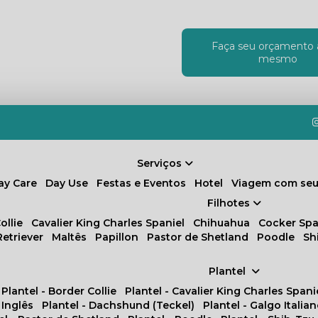
Faça seu orçamento 
!
mesmo
Serviços
Day Care
Day Use
Festas e Eventos
Hotel
Viagem com seu
Filhotes
ollie
Cavalier King Charles Spaniel
Chihuahua
Cocker Spa
Retriever
Maltês
Papillon
Pastor de Shetland
Poodle
S
Plantel
Plantel - Border Collie
Plantel - Cavalier King Charles Spani
 Inglês
Plantel - Dachshund (Teckel)
Plantel - Galgo Italia