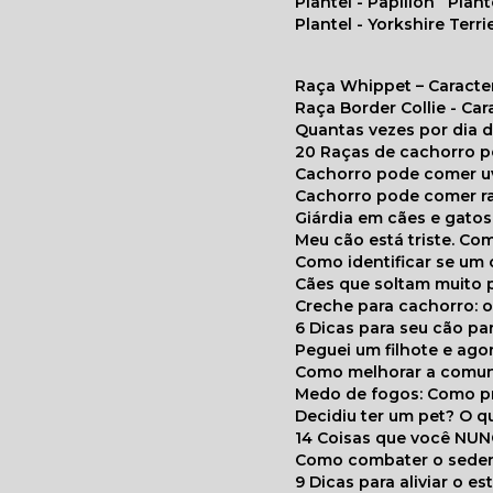
Plantel - Papillon
Plan
Plantel - Yorkshire Terri
Raça Whippet – Caracte
Raça Border Collie - Ca
Quantas vezes por dia
20 Raças de cachorro 
Cachorro pode comer u
Cachorro pode comer r
Giárdia em cães e gatos
Meu cão está triste. C
Como identificar se u
Cães que soltam muito 
Creche para cachorro: 
6 Dicas para seu cão p
Peguei um filhote e ag
Como melhorar a comu
Medo de fogos: Como p
Decidiu ter um pet? O
14 Coisas que você NU
Como combater o seden
9 Dicas para aliviar o e