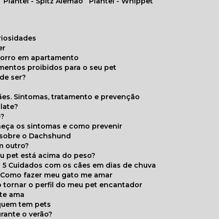
Plantel - Spitz Alemão
Plantel - Whippet
uriosidades
er
chorro em apartamento
limentos proibidos para o seu pet
de ser?
ães. Sintomas, tratamento e prevenção
late?
e?
onheça os sintomas e como prevenir
s sobre o Dachshund
m outro?
eu pet está acima do peso?
5 Cuidados com os cães em dias de chuva
Como fazer meu gato me amar
 tornar o perfil do meu pet encantador
 te ama
 quem tem pets
rante o verão?