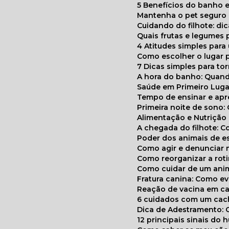
5 Benefícios do banho e
Mantenha o pet segur
Cuidando do filhote: di
Quais frutas e legumes
4 Atitudes simples par
Como escolher o lugar 
7 Dicas simples para to
A hora do banho: Quan
Saúde em Primeiro Luga
Tempo de ensinar e a
Primeira noite de sono:
Alimentação e Nutriçã
A chegada do filhote: 
Poder dos animais de e
Como agir e denunciar
Como reorganizar a ro
Como cuidar de um ani
Fratura canina: Como 
Reação de vacina em ca
6 cuidados com um cac
Dica de Adestramento: 
12 principais sinais do