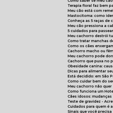
Como saber se meu cã
Terapia floral faz bem 
Meu cão está com reme
Mastocitoma: como ide
Conheça as 5 raças de 
Meu cão pressiona a c
5 cuidados para passea
Meu cachorro destrói t
Como tratar manchas de
Como os cães enxerga
Cachorro macho ou fêm
Meu cachorro pode do
Cachorro que puxa no p
Obesidade canina: cau
Dicas para alimentar seu
Está decidido: em São 
Como cuidar bem do se
Meu cachorro não quer
Como funciona um Hote
Cães idosos: mudança
Teste de gravidez - Ac
Cuidados para quem é 
Sinais que você precisa