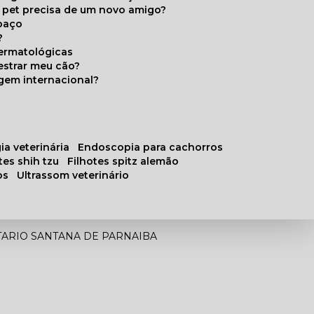
u pet precisa de um novo amigo?
paço
?
ermatológicas
estrar meu cão?
gem internacional?
ia veterinária
endoscopia para cachorros
otes shih tzu
filhotes spitz alemão
os
ultrassom veterinário
ARIO SANTANA DE PARNAIBA