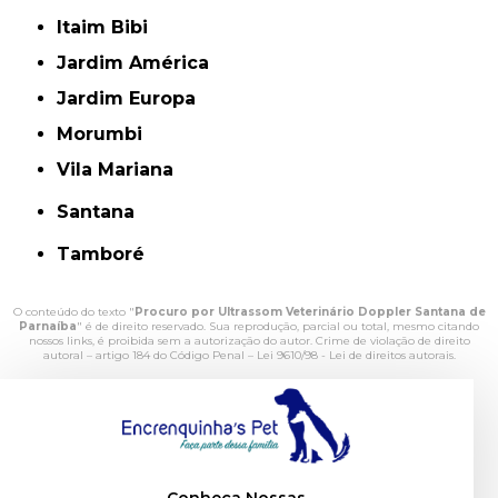
Itaim Bibi
Jardim América
Jardim Europa
Morumbi
Vila Mariana
Santana
Tamboré
O conteúdo do texto "
Procuro por Ultrassom Veterinário Doppler Santana de
Parnaíba
" é de direito reservado. Sua reprodução, parcial ou total, mesmo citando
nossos links, é proibida sem a autorização do autor. Crime de violação de direito
autoral – artigo 184 do Código Penal –
Lei 9610/98 - Lei de direitos autorais
.
Conheça Nossas