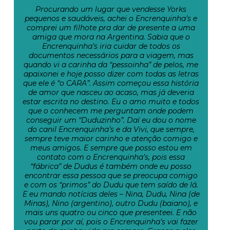
Procurando um lugar que vendesse Yorks
pequenos e saudáveis, achei o Encrenquinha’s e
comprei um filhote pra dar de presente a uma
amiga que mora na Argentina. Sabia que o
Encrenquinha’s iria cuidar de todos os
documentos necessários para a viagem, mas
quando vi a carinha da “pessoinha” de pelos, me
apaixonei e hoje posso dizer com todas as letras
que ele é “o CARA”. Assim começou essa história
de amor que nasceu ao acaso, mas já deveria
estar escrita no destino. Eu o amo muito e todos
que o conhecem me perguntam onde podem
conseguir um “Duduzinho”. Daí eu dou o nome
do canil Encrenquinha’s e da Vivi, que sempre,
sempre teve maior carinho e atenção comigo e
meus amigos. E sempre que posso estou em
contato com o Encrenquinha’s, pois essa
“fábrica” de Dudus é também onde eu posso
encontrar essa pessoa que se preocupa comigo
e com os “primos” do Dudu que tem saído de lá.
E eu mando notícias deles – Nina, Dudu, Nina (de
Minas), Nino (argentino), outro Dudu (baiano), e
mais uns quatro ou cinco que presenteei. E não
vou parar por aí, pois o Encrenquinha’s vai fazer