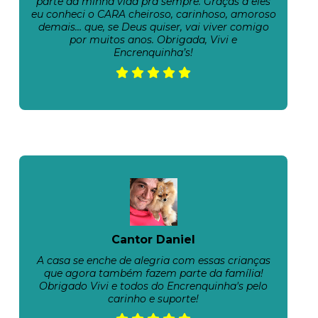
parte da minha vida pra sempre. Graças a eles
eu conheci o CARA cheiroso, carinhoso, amoroso
demais… que, se Deus quiser, vai viver comigo
por muitos anos. Obrigada, Vivi e
Encrenquinha’s!
Cantor Daniel
A casa se enche de alegria com essas crianças
que agora também fazem parte da família!
Obrigado Vivi e todos do Encrenquinha's pelo
carinho e suporte!