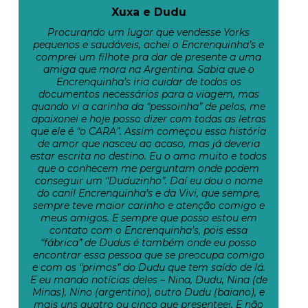
Xuxa e Dudu
Procurando um lugar que vendesse Yorks
pequenos e saudáveis, achei o Encrenquinha’s e
comprei um filhote pra dar de presente a uma
amiga que mora na Argentina. Sabia que o
Encrenquinha’s iria cuidar de todos os
documentos necessários para a viagem, mas
quando vi a carinha da “pessoinha” de pelos, me
apaixonei e hoje posso dizer com todas as letras
que ele é “o CARA”. Assim começou essa história
de amor que nasceu ao acaso, mas já deveria
estar escrita no destino. Eu o amo muito e todos
que o conhecem me perguntam onde podem
conseguir um “Duduzinho”. Daí eu dou o nome
do canil Encrenquinha’s e da Vivi, que sempre,
sempre teve maior carinho e atenção comigo e
meus amigos. E sempre que posso estou em
contato com o Encrenquinha’s, pois essa
“fábrica” de Dudus é também onde eu posso
encontrar essa pessoa que se preocupa comigo
e com os “primos” do Dudu que tem saído de lá.
E eu mando notícias deles – Nina, Dudu, Nina (de
Minas), Nino (argentino), outro Dudu (baiano), e
mais uns quatro ou cinco que presenteei. E não