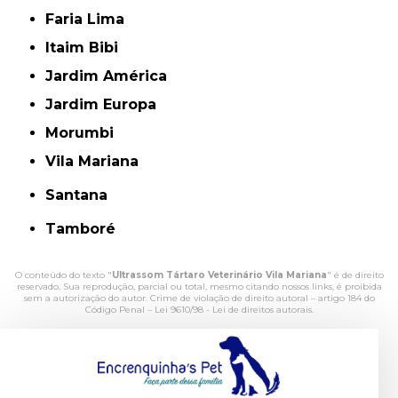
Faria Lima
Itaim Bibi
Jardim América
Jardim Europa
Morumbi
Vila Mariana
Santana
Tamboré
O conteúdo do texto "
Ultrassom Tártaro Veterinário Vila Mariana
" é de direito
reservado. Sua reprodução, parcial ou total, mesmo citando nossos links, é proibida
sem a autorização do autor. Crime de violação de direito autoral – artigo 184 do
Código Penal –
Lei 9610/98 - Lei de direitos autorais
.