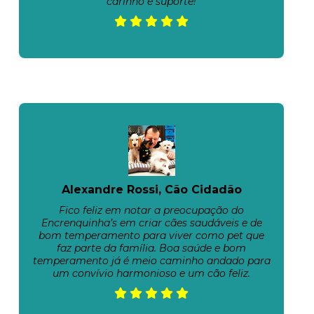
carinho e suporte!
Alexandre Rossi, Cão Cidadão
Fico feliz em notar a preocupação do
Encrenquinha’s em criar cães saudáveis e de
bom temperamento para viver como pet que
faz parte da família. Boa saúde e bom
temperamento já é meio caminho andado para
um convívio harmonioso e um cão feliz.