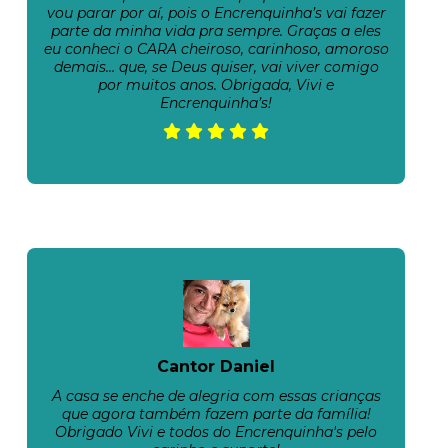
vou parar por aí, pois o Encrenquinha’s vai fazer
parte da minha vida pra sempre. Graças a eles
eu conheci o CARA cheiroso, carinhoso, amoroso
demais… que, se Deus quiser, vai viver comigo
por muitos anos. Obrigada, Vivi e
Encrenquinha’s!
Cantor Daniel
A casa se enche de alegria com essas crianças
que agora também fazem parte da família!
Obrigado Vivi e todos do Encrenquinha's pelo