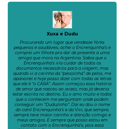
Xuxa e Dudu
Procurando um lugar que vendesse Yorks
pequenos e saudáveis, achei o Encrenquinha’s e
comprei um filhote pra dar de presente a uma
amiga que mora na Argentina. Sabia que o
Encrenquinha’s iria cuidar de todos os
documentos necessários para a viagem, mas
quando vi a carinha da “pessoinha” de pelos, me
apaixonei e hoje posso dizer com todas as letras
que ele é “o CARA”. Assim começou essa história
de amor que nasceu ao acaso, mas já deveria
estar escrita no destino. Eu o amo muito e todos
que o conhecem me perguntam onde podem
conseguir um “Duduzinho”. Daí eu dou o nome
do canil Encrenquinha’s e da Vivi, que sempre,
sempre teve maior carinho e atenção comigo e
meus amigos. E sempre que posso estou em
contato com o Encrenquinha’s, pois essa