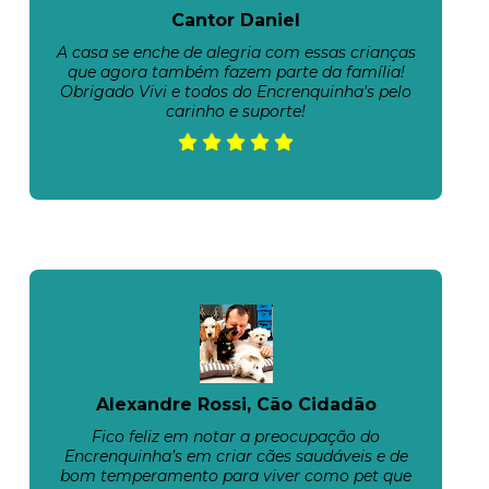
Cantor Daniel
A casa se enche de alegria com essas crianças
que agora também fazem parte da família!
Obrigado Vivi e todos do Encrenquinha's pelo
carinho e suporte!
Alexandre Rossi, Cão Cidadão
Fico feliz em notar a preocupação do
Encrenquinha’s em criar cães saudáveis e de
bom temperamento para viver como pet que