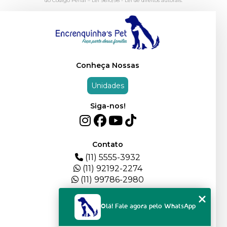
do Código Penal –
Lei 9610/98 - Lei de direitos autorais
.
Conheça Nossas
Unidades
Siga-nos!
Contato
(11) 5555-3932
(11) 92192-2274
(11) 99786-2980
Menu
Olá! Fale agora pelo WhatsApp
HOME
QUEM SOMOS