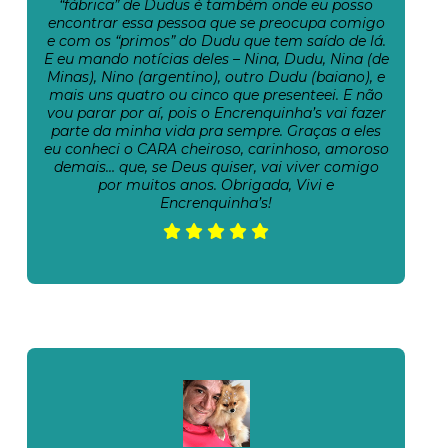
“fábrica” de Dudus é também onde eu posso
encontrar essa pessoa que se preocupa comigo
e com os “primos” do Dudu que tem saído de lá.
E eu mando notícias deles – Nina, Dudu, Nina (de
Minas), Nino (argentino), outro Dudu (baiano), e
mais uns quatro ou cinco que presenteei. E não
vou parar por aí, pois o Encrenquinha’s vai fazer
parte da minha vida pra sempre. Graças a eles
eu conheci o CARA cheiroso, carinhoso, amoroso
demais… que, se Deus quiser, vai viver comigo
por muitos anos. Obrigada, Vivi e
Encrenquinha’s!