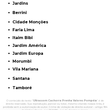
Jardins
Berrini
Cidade Monções
Faria Lima
Itaim Bibi
Jardim América
Jardim Europa
Morumbi
Vila Mariana
Santana
Tamboré
O conteúdo do texto "
Ultrassom Cachorra Prenha Valores Pompéia
" é de
direito reservado. Sua reprodução, parcial ou total, mesmo citando nossos links, é
proibida sem a autorização do autor. Crime de violação de direito autoral – artigo 184