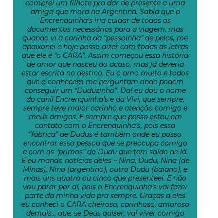
comprei um filhote pra dar de presente a uma
amiga que mora na Argentina. Sabia que o
Encrenquinha’s iria cuidar de todos os
documentos necessários para a viagem, mas
quando vi a carinha da “pessoinha” de pelos, me
apaixonei e hoje posso dizer com todas as letras
que ele é “o CARA”. Assim começou essa história
de amor que nasceu ao acaso, mas já deveria
estar escrita no destino. Eu o amo muito e todos
que o conhecem me perguntam onde podem
conseguir um “Duduzinho”. Daí eu dou o nome
do canil Encrenquinha’s e da Vivi, que sempre,
sempre teve maior carinho e atenção comigo e
meus amigos. E sempre que posso estou em
contato com o Encrenquinha’s, pois essa
“fábrica” de Dudus é também onde eu posso
encontrar essa pessoa que se preocupa comigo
e com os “primos” do Dudu que tem saído de lá.
E eu mando notícias deles – Nina, Dudu, Nina (de
Minas), Nino (argentino), outro Dudu (baiano), e
mais uns quatro ou cinco que presenteei. E não
vou parar por aí, pois o Encrenquinha’s vai fazer
parte da minha vida pra sempre. Graças a eles
eu conheci o CARA cheiroso, carinhoso, amoroso
demais… que, se Deus quiser, vai viver comigo