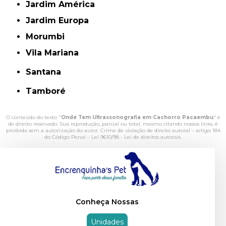
Jardim América
Jardim Europa
Morumbi
Vila Mariana
Santana
Tamboré
O conteúdo do texto "
Onde Tem Ultrassonografia em Cachorro Pacaembu
" é
de direito reservado. Sua reprodução, parcial ou total, mesmo citando nossos links, é
proibida sem a autorização do autor. Crime de violação de direito autoral – artigo 184
do Código Penal –
Lei 9610/98 - Lei de direitos autorais
.
Conheça Nossas
Unidades