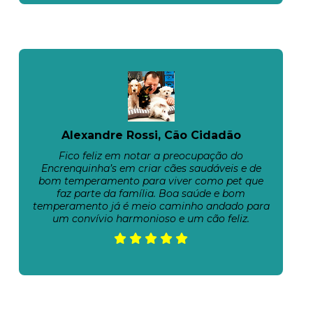
Alexandre Rossi, Cão Cidadão
Fico feliz em notar a preocupação do
Encrenquinha’s em criar cães saudáveis e de
bom temperamento para viver como pet que
faz parte da família. Boa saúde e bom
temperamento já é meio caminho andado para
um convívio harmonioso e um cão feliz.