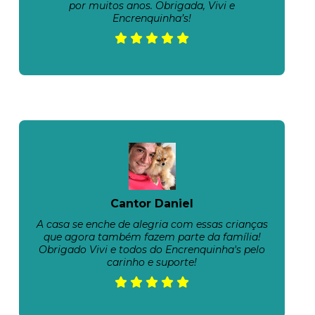
por muitos anos. Obrigada, Vivi e
Encrenquinha’s!
Cantor Daniel
A casa se enche de alegria com essas crianças
que agora também fazem parte da família!
Obrigado Vivi e todos do Encrenquinha's pelo
carinho e suporte!