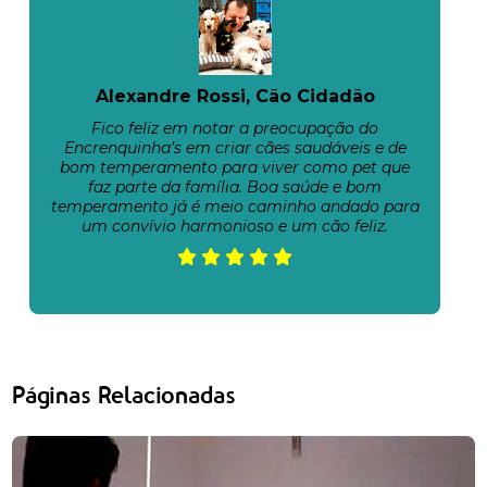
Alexandre Rossi, Cão Cidadão
Fico feliz em notar a preocupação do
Encrenquinha’s em criar cães saudáveis e de
bom temperamento para viver como pet que
faz parte da família. Boa saúde e bom
temperamento já é meio caminho andado para
um convívio harmonioso e um cão feliz.
Páginas Relacionadas