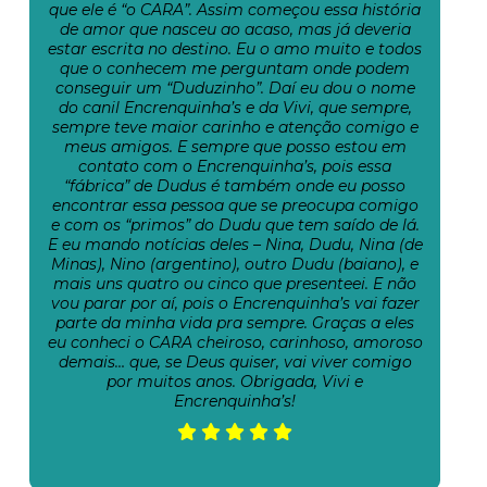
que ele é “o CARA”. Assim começou essa história
de amor que nasceu ao acaso, mas já deveria
estar escrita no destino. Eu o amo muito e todos
que o conhecem me perguntam onde podem
conseguir um “Duduzinho”. Daí eu dou o nome
do canil Encrenquinha’s e da Vivi, que sempre,
sempre teve maior carinho e atenção comigo e
meus amigos. E sempre que posso estou em
contato com o Encrenquinha’s, pois essa
“fábrica” de Dudus é também onde eu posso
encontrar essa pessoa que se preocupa comigo
e com os “primos” do Dudu que tem saído de lá.
E eu mando notícias deles – Nina, Dudu, Nina (de
Minas), Nino (argentino), outro Dudu (baiano), e
mais uns quatro ou cinco que presenteei. E não
vou parar por aí, pois o Encrenquinha’s vai fazer
parte da minha vida pra sempre. Graças a eles
eu conheci o CARA cheiroso, carinhoso, amoroso
demais… que, se Deus quiser, vai viver comigo
por muitos anos. Obrigada, Vivi e
Encrenquinha’s!