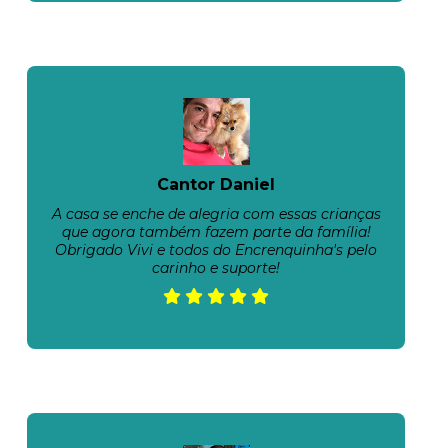
Cantor Daniel
A casa se enche de alegria com essas crianças
que agora também fazem parte da família!
Obrigado Vivi e todos do Encrenquinha's pelo
carinho e suporte!