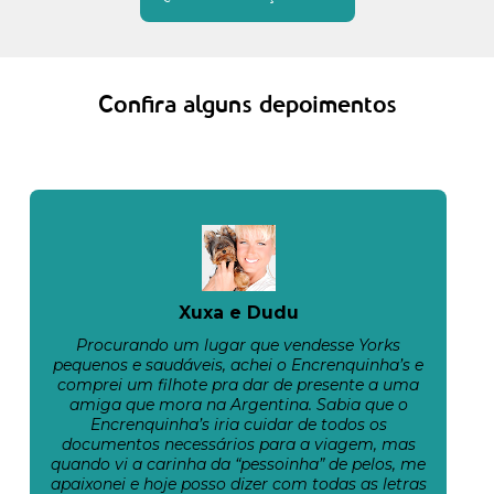
Confira alguns depoimentos
Xuxa e Dudu
Procurando um lugar que vendesse Yorks
pequenos e saudáveis, achei o Encrenquinha’s e
comprei um filhote pra dar de presente a uma
amiga que mora na Argentina. Sabia que o
Encrenquinha’s iria cuidar de todos os
documentos necessários para a viagem, mas
quando vi a carinha da “pessoinha” de pelos, me
apaixonei e hoje posso dizer com todas as letras