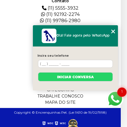
Contato
(11) 5555-3932
(11) 92192-2274
(11) 99786-2980
Menu
Olá! Fale agora pelo WhatsApp
HOME
QUEM SOMOS
DEPOIMENTOS
Insira seu telefone
PLANTEL
BLOG
SERVIÇOS
INICIAR CONVERSA
FILHOTES
CONTATO
CATEGORIAS
1
TRABALHE CONOSCO
MAPA DO SITE
Copyright © Encrenquinhas Pet. (Lei 9610 de 19/02/1998)
W3C
W3C