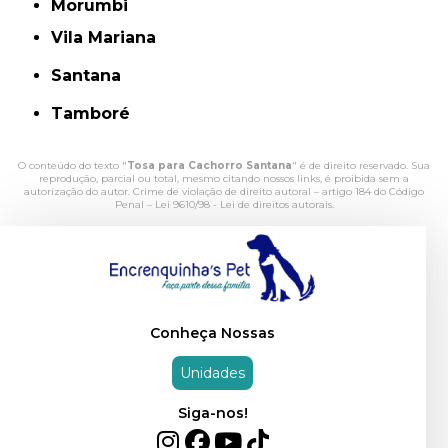
Morumbi
Vila Mariana
Santana
Tamboré
O conteúdo do texto "
Tosa para Cachorro Santana
" é de direito reservado. Sua
reprodução, parcial ou total, mesmo citando nossos links, é proibida sem a
autorização do autor. Crime de violação de direito autoral – artigo 184 do Código
Penal –
Lei 9610/98 - Lei de direitos autorais
.
Conheça Nossas
Unidades
Siga-nos!