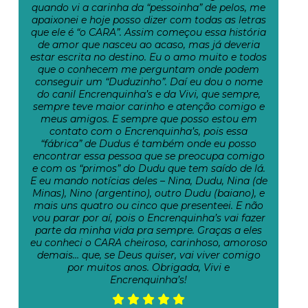
quando vi a carinha da “pessoinha” de pelos, me
apaixonei e hoje posso dizer com todas as letras
que ele é “o CARA”. Assim começou essa história
de amor que nasceu ao acaso, mas já deveria
estar escrita no destino. Eu o amo muito e todos
que o conhecem me perguntam onde podem
conseguir um “Duduzinho”. Daí eu dou o nome
do canil Encrenquinha’s e da Vivi, que sempre,
sempre teve maior carinho e atenção comigo e
meus amigos. E sempre que posso estou em
contato com o Encrenquinha’s, pois essa
“fábrica” de Dudus é também onde eu posso
encontrar essa pessoa que se preocupa comigo
e com os “primos” do Dudu que tem saído de lá.
E eu mando notícias deles – Nina, Dudu, Nina (de
Minas), Nino (argentino), outro Dudu (baiano), e
mais uns quatro ou cinco que presenteei. E não
vou parar por aí, pois o Encrenquinha’s vai fazer
parte da minha vida pra sempre. Graças a eles
eu conheci o CARA cheiroso, carinhoso, amoroso
demais… que, se Deus quiser, vai viver comigo
por muitos anos. Obrigada, Vivi e
Encrenquinha’s!