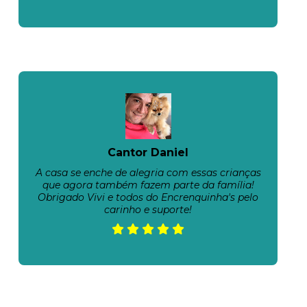
Cantor Daniel
A casa se enche de alegria com essas crianças
que agora também fazem parte da família!
Obrigado Vivi e todos do Encrenquinha's pelo
carinho e suporte!