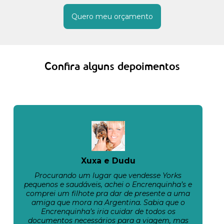
Quero meu orçamento
Confira alguns depoimentos
Xuxa e Dudu
Procurando um lugar que vendesse Yorks
pequenos e saudáveis, achei o Encrenquinha’s e
comprei um filhote pra dar de presente a uma
amiga que mora na Argentina. Sabia que o
Encrenquinha’s iria cuidar de todos os
documentos necessários para a viagem, mas