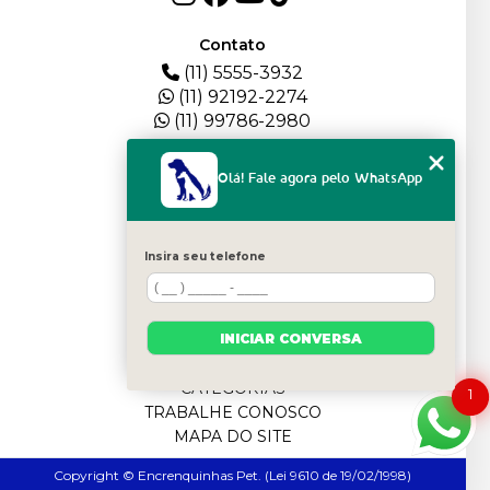
Contato
(11) 5555-3932
(11) 92192-2274
(11) 99786-2980
Menu
Olá! Fale agora pelo WhatsApp
HOME
QUEM SOMOS
DEPOIMENTOS
Insira seu telefone
PLANTEL
BLOG
SERVIÇOS
INICIAR CONVERSA
FILHOTES
CONTATO
CATEGORIAS
1
TRABALHE CONOSCO
MAPA DO SITE
Copyright © Encrenquinhas Pet. (Lei 9610 de 19/02/1998)