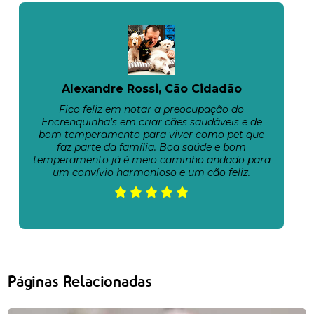
Alexandre Rossi, Cão Cidadão
Fico feliz em notar a preocupação do
Encrenquinha’s em criar cães saudáveis e de
bom temperamento para viver como pet que
faz parte da família. Boa saúde e bom
temperamento já é meio caminho andado para
um convívio harmonioso e um cão feliz.
Páginas Relacionadas