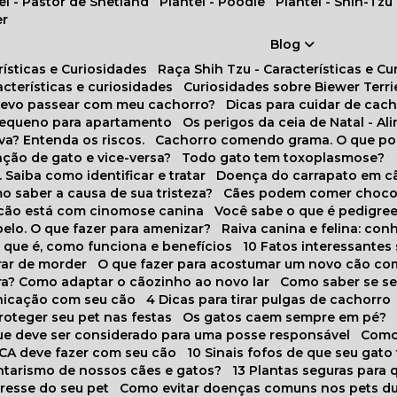
tel - Pastor de Shetland
Plantel - Poodle
Plantel - Shih-Tzu
er
Blog
rísticas e Curiosidades
Raça Shih Tzu - Características e C
racterísticas e curiosidades
Curiosidades sobre Biewer Terri
 devo passear com meu cachorro?
Dicas para cuidar de ca
pequeno para apartamento
Os perigos da ceia de Natal - A
va? Entenda os riscos.
Cachorro comendo grama. O que po
ação de gato e vice-versa?
Todo gato tem toxoplasmose?
. Saiba como identificar e tratar
Doença do carrapato em c
omo saber a causa de sua tristeza?
Cães podem comer choco
m cão está com cinomose canina
Você sabe o que é pedigre
pelo. O que fazer para amenizar?
Raiva canina e felina: c
o que é, como funciona e benefícios
10 Fatos interessante
arar de morder
O que fazer para acostumar um novo cão co
ora? Como adaptar o cãozinho ao novo lar
Como saber se s
nicação com seu cão
4 Dicas para tirar pulgas de cachorro
roteger seu pet nas festas
Os gatos caem sempre em pé?
 que deve ser considerado para uma posse responsável
Como
NCA deve fazer com seu cão
10 Sinais fofos de que seu gato
tarismo de nossos cães e gatos?
13 Plantas seguras para
stresse do seu pet
Como evitar doenças comuns nos pets du