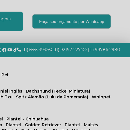
agora
Faça seu orçamento por Whatsapp
(11) 5555-3932
(11) 92192-2274
(11) 99786-2980
 Pet
niel Inglês
Dachshund (Teckel Miniatura)
hih Tzu
Spitz Alemão (Lulu da Pomerania)
Whippet
el
Plantel - Chihuahua
no
Plantel - Golden Retriever
Plantel - Maltês