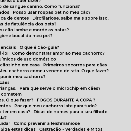
que isso quer dizer?
o de sangue canino. Como funciona?
cados
Posso usar roupas pet no meu cão?
oca de dentes
Dirofilariose, saiba mais sobre isso.
s de flatulência dos pets?
meu cão lambe e morde as patas?
igiene bucal do meu pet?
senciais
O que é Cão-guia?
-lo!
Como demonstrar amor ao meu cachorro?
químicos de uso doméstico
m cãozinho em casa
Primeiros socorros para cães
Meu cachorro comeu veneno de rato. O que fazer?
o punir meu cachorro?
 cães
rianças.
Para que serve o microchip em cães?
es cometem
s. O que fazer?
FOGOS DURANTE A COPA ?
entos
Por que meu cachorro late para tudo?
o ter em casa?
Dicas de nomes para o seu filhote
ida?
uidar
Como prevenir a leishmaniose
 Siga estas dicas
Castração - Verdades e Mitos