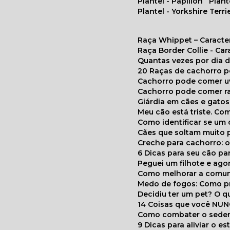
Plantel - Papillon
Plan
Plantel - Yorkshire Terri
Raça Whippet – Caracte
Raça Border Collie - Ca
Quantas vezes por dia
20 Raças de cachorro 
Cachorro pode comer u
Cachorro pode comer r
Giárdia em cães e gatos
Meu cão está triste. C
Como identificar se u
Cães que soltam muito 
Creche para cachorro: 
6 Dicas para seu cão p
Peguei um filhote e ag
Como melhorar a comu
Medo de fogos: Como p
Decidiu ter um pet? O
14 Coisas que você NU
Como combater o seden
9 Dicas para aliviar o e