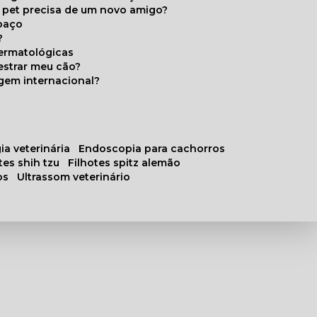
u pet precisa de um novo amigo?
paço
?
ermatológicas
estrar meu cão?
gem internacional?
ia veterinária
endoscopia para cachorros
otes shih tzu
filhotes spitz alemão
os
ultrassom veterinário