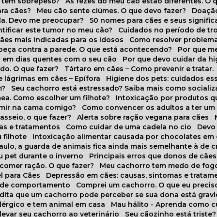
o tem sobrepeso?
As fezes do meu cão estão diferentes. O 
para cães?
Meu cão sente ciúmes. O que devo fazer?
Doaçã
la. Devo me preocupar?
50 nomes para cães e seus signifi
ntificar este tumor no meu cão?
Cuidados no período de tr
cães mais indicadas para os idosos
Como resolver problema
abeça contra a parede. O que está acontecendo?
Por que 
r em dias quentes com o seu cão
Por que devo cuidar da h
udo. O que fazer?
Tártaro em cães – Como prevenir e tratar.
 lágrimas em cães – Epífora
Higiene dos pets: cuidados es
m?
Seu cachorro está estressado? Saiba mais como socializá
ea. Como escolher um filhote?
Intoxicação por produtos 
rmir na cama comigo?
Como convencer os adultos a ter u
asseio, o que fazer?
Alerta sobre ração vegana para cães
sas e tratamentos
Como cuidar de uma cadela no cio
Dev
 filhote
Intoxicação alimentar causada por chocolates em
Paulo, a guarda de animais fica ainda mais semelhante à de c
u pet durante o inverno
Principais erros que donos de cã
 comer ração. O que fazer?
Meu cachorro tem medo de fogo
l para Cães
Depressão em cães: causas, sintomas e tratam
s de comportamento
Comprei um cachorro. O que eu precis
redita que um cachorro pode perceber se sua dona está grav
alérgico e tem animal em casa
Mau hálito - Aprenda como c
 levar seu cachorro ao veterinário
Seu cãozinho está triste?