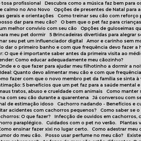
 tosa profissional
Descubra como a música faz bem para o
o e calmo no Ano Novo
Opções de presentes de Natal para a
cas gerais e orientações
Como treinar seu cão com reforço 
 posso dar para meu cão?
O bem que o pet faz para criança
a um melhor convívio com seu cão
Opções de guloseimas qu
para meu pet dormir
5 Brincadeiras divertidas para alegrar 
rnar seu pet um influenciador digital
Amor e carinho sem 
do dar o primeiro banho e com que frequência devo fazer a 
r: O que é importante saber antes da primeira visita ao médi
prender: Como educar adequadamente meu cãozinho?
 Onde e o que fazer para ajudar meu filhotinho a dormir a no
o Ideal: Quanto devo alimentar meu cão e com que frequênci
Como fazer com que o novo membro pet da família se sinta à
stimação: 5 benefícios que um pet faz para a saúde mental e 
 maus tratos, abuso e crueldade com animais
Como manter s
tina com seu cão durante a quarentena
Já conversou com s
mal de estimação idoso
Cachorro nadando - Benefícios e 
evitar acidentes com cachorros pequenos?
Como saber se o
chorros: O que fazer?
Infecção de ouvidos em cachorros, 
horro paraplégico.
Cuidados com o pet no verão.
Plantas
Como ensinar fazer xixi no lugar certo.
Como adestrar meu 
 humor do meu cão.
Posso usar perfume no meu cão?
Exis