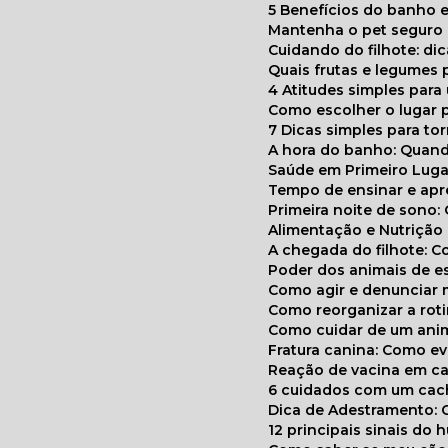
5 Benefícios do banho e
Mantenha o pet segur
Cuidando do filhote: di
Quais frutas e legumes
4 Atitudes simples par
Como escolher o lugar 
7 Dicas simples para to
A hora do banho: Quan
Saúde em Primeiro Luga
Tempo de ensinar e a
Primeira noite de sono:
Alimentação e Nutriçã
A chegada do filhote: 
Poder dos animais de e
Como agir e denunciar
Como reorganizar a ro
Como cuidar de um ani
Fratura canina: Como 
Reação de vacina em ca
6 cuidados com um cac
Dica de Adestramento: 
12 principais sinais do