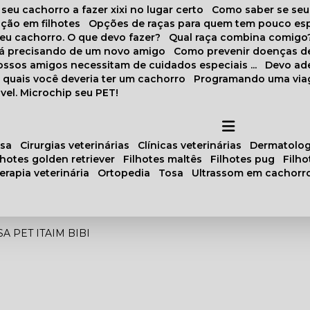
 seu cachorro a fazer xixi no lugar certo
Como saber se se
ação em filhotes
Opções de raças para quem tem pouco es
meu cachorro. O que devo fazer?
Qual raça combina comigo
stá precisando de um novo amigo
Como prevenir doenças d
 nossos amigos necessitam de cuidados especiais ...
Devo ad
as quais você deveria ter um cachorro
Programando uma via
vel. Microchip seu PET!
osa
cirurgias veterinárias
clínicas veterinárias
dermatolog
ilhotes golden retriever
filhotes maltês
filhotes pug
filh
oterapia veterinária
ortopedia
tosa
ultrassom em cachorr
A PET ITAIM BIBI