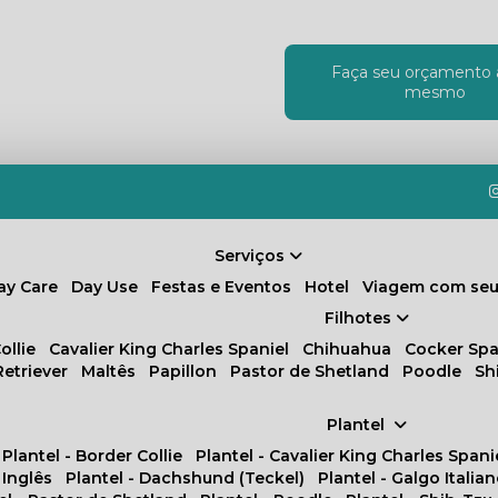
Faça seu orçamento 
!
mesmo
Serviços
Day Care
Day Use
Festas e Eventos
Hotel
Viagem com seu
Filhotes
ollie
Cavalier King Charles Spaniel
Chihuahua
Cocker Spa
Retriever
Maltês
Papillon
Pastor de Shetland
Poodle
S
Plantel
Plantel - Border Collie
Plantel - Cavalier King Charles Spani
 Inglês
Plantel - Dachshund (Teckel)
Plantel - Galgo Italia