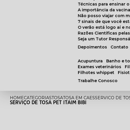
Técnicas para ensinar o
A importância da vacin
Não posso viajar com 
7 sinais de que você e
O verão está logo aí e
Razões Científicas pel
Seja um Tutor Responsá
Depoimentos
Contato
acupuntura
banho e t
exames veterinários
f
filhotes whippet
fisi
Trabalhe Conosco
HOME
CATEGORIAS
TOSA
TOSA EM CAES
SERVICO DE TOS
SERVIÇO DE TOSA PET ITAIM BIBI