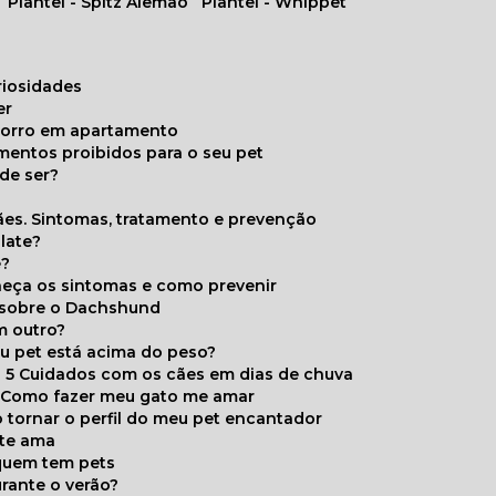
Plantel - Spitz Alemão
Plantel - Whippet
uriosidades
er
chorro em apartamento
limentos proibidos para o seu pet
de ser?
ães. Sintomas, tratamento e prevenção
late?
e?
onheça os sintomas e como prevenir
s sobre o Dachshund
m outro?
eu pet está acima do peso?
5 Cuidados com os cães em dias de chuva
Como fazer meu gato me amar
 tornar o perfil do meu pet encantador
 te ama
 quem tem pets
rante o verão?