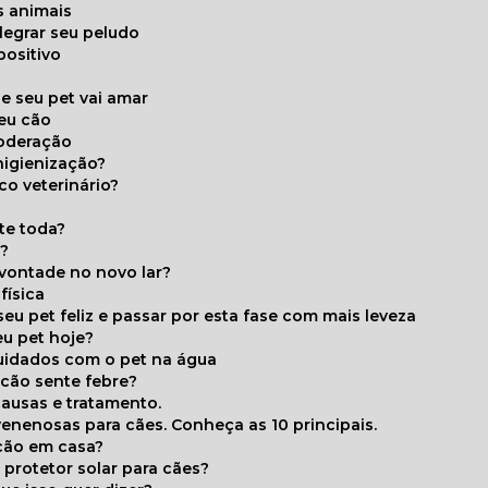
s animais
legrar seu peludo
positivo
s
e seu pet vai amar
seu cão
moderação
higienização?
co veterinário?
ite toda?
a?
 vontade no novo lar?
física
eu pet feliz e passar por esta fase com mais leveza
eu pet hoje?
cuidados com o pet na água
 cão sente febre?
causas e tratamento.
 venenosas para cães. Conheça as 10 principais.
cão em casa?
te protetor solar para cães?