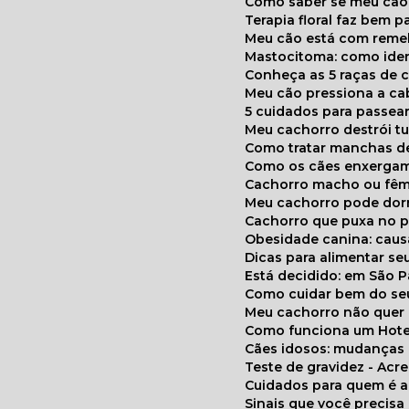
Como saber se meu cã
Terapia floral faz bem 
Meu cão está com reme
Mastocitoma: como ide
Conheça as 5 raças de 
Meu cão pressiona a c
5 cuidados para passea
Meu cachorro destrói t
Como tratar manchas de
Como os cães enxerga
Cachorro macho ou fêm
Meu cachorro pode do
Cachorro que puxa no p
Obesidade canina: cau
Dicas para alimentar seu
Está decidido: em São 
Como cuidar bem do se
Meu cachorro não quer
Como funciona um Hote
Cães idosos: mudança
Teste de gravidez - Ac
Cuidados para quem é 
Sinais que você precisa