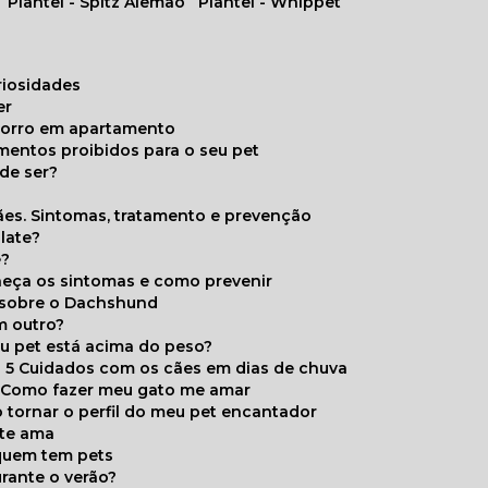
Plantel - Spitz Alemão
Plantel - Whippet
uriosidades
er
chorro em apartamento
limentos proibidos para o seu pet
de ser?
ães. Sintomas, tratamento e prevenção
late?
e?
onheça os sintomas e como prevenir
s sobre o Dachshund
m outro?
eu pet está acima do peso?
5 Cuidados com os cães em dias de chuva
Como fazer meu gato me amar
 tornar o perfil do meu pet encantador
 te ama
 quem tem pets
rante o verão?