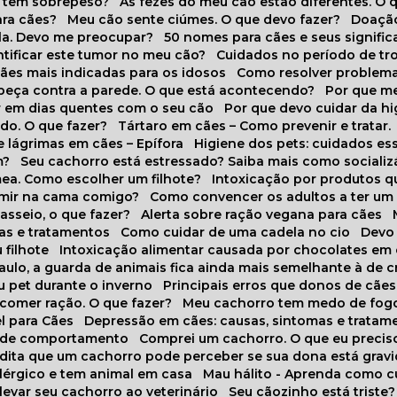
o tem sobrepeso?
As fezes do meu cão estão diferentes. O 
para cães?
Meu cão sente ciúmes. O que devo fazer?
Doaçã
la. Devo me preocupar?
50 nomes para cães e seus signifi
ntificar este tumor no meu cão?
Cuidados no período de tr
cães mais indicadas para os idosos
Como resolver problema
abeça contra a parede. O que está acontecendo?
Por que 
r em dias quentes com o seu cão
Por que devo cuidar da h
udo. O que fazer?
Tártaro em cães – Como prevenir e tratar.
 lágrimas em cães – Epífora
Higiene dos pets: cuidados es
m?
Seu cachorro está estressado? Saiba mais como socializá
ea. Como escolher um filhote?
Intoxicação por produtos 
rmir na cama comigo?
Como convencer os adultos a ter u
asseio, o que fazer?
Alerta sobre ração vegana para cães
sas e tratamentos
Como cuidar de uma cadela no cio
Dev
 filhote
Intoxicação alimentar causada por chocolates em
Paulo, a guarda de animais fica ainda mais semelhante à de c
u pet durante o inverno
Principais erros que donos de cã
 comer ração. O que fazer?
Meu cachorro tem medo de fogo
l para Cães
Depressão em cães: causas, sintomas e tratam
s de comportamento
Comprei um cachorro. O que eu precis
redita que um cachorro pode perceber se sua dona está grav
alérgico e tem animal em casa
Mau hálito - Aprenda como c
 levar seu cachorro ao veterinário
Seu cãozinho está triste?