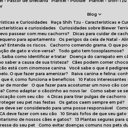
tel - Pastor de Shetland
Plantel - Poodle
Plantel - Shih-Tzu
er
Blog
rísticas e Curiosidades
Raça Shih Tzu - Características e C
racterísticas e curiosidades
Curiosidades sobre Biewer Terri
 devo passear com meu cachorro?
Dicas para cuidar de ca
pequeno para apartamento
Os perigos da ceia de Natal - A
va? Entenda os riscos.
Cachorro comendo grama. O que po
ação de gato e vice-versa?
Todo gato tem toxoplasmose?
. Saiba como identificar e tratar
Doença do carrapato em c
omo saber a causa de sua tristeza?
Cães podem comer choco
m cão está com cinomose canina
Você sabe o que é pedigre
pelo. O que fazer para amenizar?
Raiva canina e felina: c
o que é, como funciona e benefícios
10 Fatos interessante
arar de morder
O que fazer para acostumar um novo cão co
ora? Como adaptar o cãozinho ao novo lar
Como saber se s
nicação com seu cão
4 Dicas para tirar pulgas de cachorro
roteger seu pet nas festas
Os gatos caem sempre em pé?
 que deve ser considerado para uma posse responsável
Como
NCA deve fazer com seu cão
10 Sinais fofos de que seu gato
tarismo de nossos cães e gatos?
13 Plantas seguras para
stresse do seu pet
Como evitar doenças comuns nos pets du