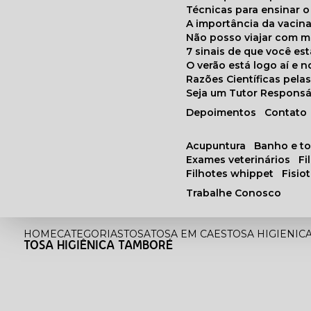
Técnicas para ensinar o
A importância da vacin
Não posso viajar com 
7 sinais de que você e
O verão está logo aí e
Razões Científicas pel
Seja um Tutor Responsá
Depoimentos
Contato
acupuntura
banho e t
exames veterinários
f
filhotes whippet
fisi
Trabalhe Conosco
HOME
CATEGORIAS
TOSA
TOSA EM CAES
TOSA HIGIENIC
TOSA HIGIÊNICA TAMBORÉ