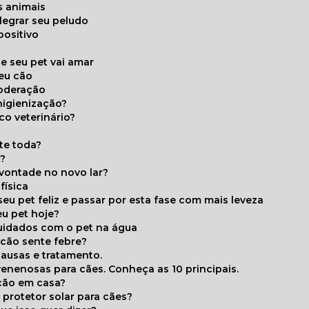
s animais
legrar seu peludo
positivo
s
e seu pet vai amar
seu cão
moderação
higienização?
co veterinário?
ite toda?
a?
 vontade no novo lar?
física
eu pet feliz e passar por esta fase com mais leveza
eu pet hoje?
cuidados com o pet na água
 cão sente febre?
causas e tratamento.
 venenosas para cães. Conheça as 10 principais.
cão em casa?
te protetor solar para cães?