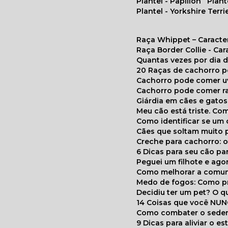
Plantel - Papillon
Plan
Plantel - Yorkshire Terri
Raça Whippet – Caracte
Raça Border Collie - Ca
Quantas vezes por dia
20 Raças de cachorro 
Cachorro pode comer u
Cachorro pode comer r
Giárdia em cães e gatos
Meu cão está triste. C
Como identificar se u
Cães que soltam muito 
Creche para cachorro: 
6 Dicas para seu cão p
Peguei um filhote e ag
Como melhorar a comu
Medo de fogos: Como p
Decidiu ter um pet? O
14 Coisas que você NU
Como combater o seden
9 Dicas para aliviar o e