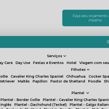
Faça seu orçamento 
!
mesmo
Serviços
Day Care
Day Use
Festas e Eventos
Hotel
Viagem com seu
Filhotes
ollie
Cavalier King Charles Spaniel
Chihuahua
Cocker Spa
Retriever
Maltês
Papillon
Pastor de Shetland
Poodle
S
Plantel
Plantel - Border Collie
Plantel - Cavalier King Charles Spani
 Inglês
Plantel - Dachshund (Teckel)
Plantel - Galgo Italia