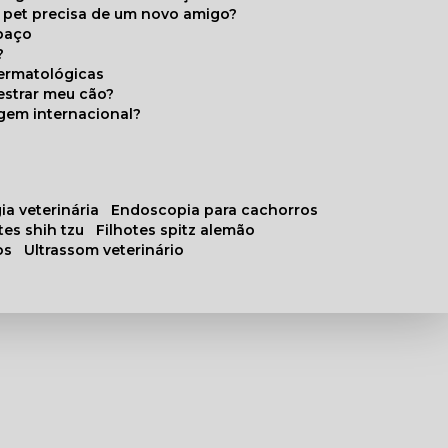
u pet precisa de um novo amigo?
paço
?
ermatológicas
estrar meu cão?
gem internacional?
ia veterinária
endoscopia para cachorros
otes shih tzu
filhotes spitz alemão
os
ultrassom veterinário