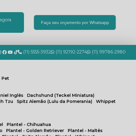
agora
Faça seu orçamento por Whatsapp
(11) 5555-3932
(11) 92192-2274
(11) 99786-2980
 Pet
niel Inglês
Dachshund (Teckel Miniatura)
hih Tzu
Spitz Alemão (Lulu da Pomerania)
Whippet
el
Plantel - Chihuahua
no
Plantel - Golden Retriever
Plantel - Maltês