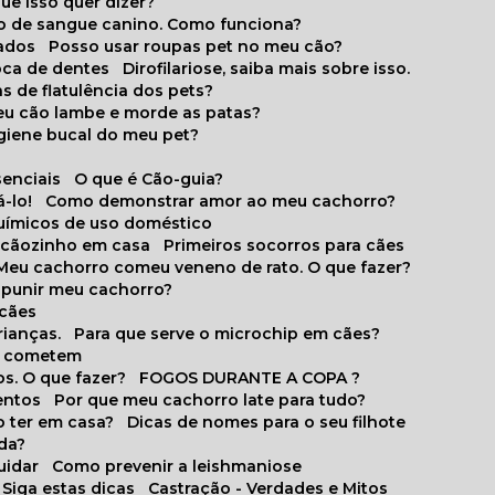
que isso quer dizer?
o de sangue canino. Como funciona?
cados
Posso usar roupas pet no meu cão?
oca de dentes
Dirofilariose, saiba mais sobre isso.
s de flatulência dos pets?
meu cão lambe e morde as patas?
igiene bucal do meu pet?
senciais
O que é Cão-guia?
-lo!
Como demonstrar amor ao meu cachorro?
químicos de uso doméstico
m cãozinho em casa
Primeiros socorros para cães
Meu cachorro comeu veneno de rato. O que fazer?
o punir meu cachorro?
 cães
rianças.
Para que serve o microchip em cães?
es cometem
s. O que fazer?
FOGOS DURANTE A COPA ?
entos
Por que meu cachorro late para tudo?
o ter em casa?
Dicas de nomes para o seu filhote
ida?
uidar
Como prevenir a leishmaniose
 Siga estas dicas
Castração - Verdades e Mitos