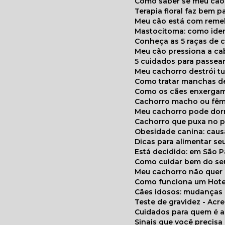
Como saber se meu cã
Terapia floral faz bem 
Meu cão está com reme
Mastocitoma: como ide
Conheça as 5 raças de 
Meu cão pressiona a c
5 cuidados para passea
Meu cachorro destrói t
Como tratar manchas de
Como os cães enxerga
Cachorro macho ou fêm
Meu cachorro pode do
Cachorro que puxa no p
Obesidade canina: cau
Dicas para alimentar seu
Está decidido: em São 
Como cuidar bem do se
Meu cachorro não quer
Como funciona um Hote
Cães idosos: mudança
Teste de gravidez - Ac
Cuidados para quem é 
Sinais que você precisa