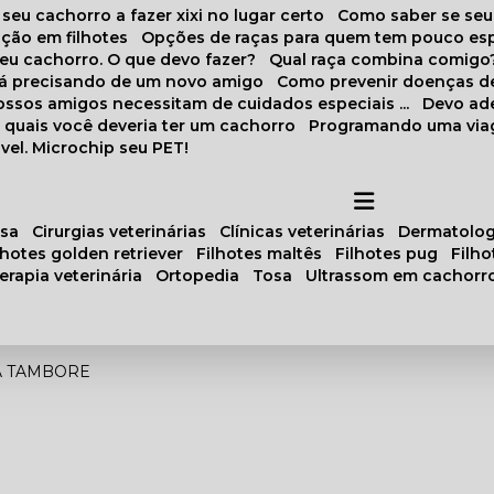
 seu cachorro a fazer xixi no lugar certo
Como saber se se
ação em filhotes
Opções de raças para quem tem pouco es
meu cachorro. O que devo fazer?
Qual raça combina comigo
stá precisando de um novo amigo
Como prevenir doenças d
 nossos amigos necessitam de cuidados especiais ...
Devo ad
as quais você deveria ter um cachorro
Programando uma via
vel. Microchip seu PET!
osa
cirurgias veterinárias
clínicas veterinárias
dermatolog
ilhotes golden retriever
filhotes maltês
filhotes pug
filh
oterapia veterinária
ortopedia
tosa
ultrassom em cachorr
A TAMBORE