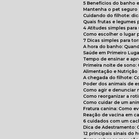
5 Benefícios do banho e
Mantenha o pet segur
Cuidando do filhote: di
Quais frutas e legumes
4 Atitudes simples par
Como escolher o lugar 
7 Dicas simples para to
A hora do banho: Quan
Saúde em Primeiro Luga
Tempo de ensinar e a
Primeira noite de sono:
Alimentação e Nutriçã
A chegada do filhote: 
Poder dos animais de e
Como agir e denunciar
Como reorganizar a ro
Como cuidar de um ani
Fratura canina: Como 
Reação de vacina em ca
6 cuidados com um cac
Dica de Adestramento: 
12 principais sinais do