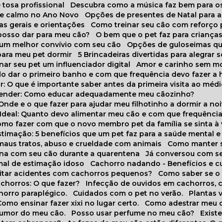
 tosa profissional
Descubra como a música faz bem para o
o e calmo no Ano Novo
Opções de presentes de Natal para a
cas gerais e orientações
Como treinar seu cão com reforço 
 posso dar para meu cão?
O bem que o pet faz para criança
a um melhor convívio com seu cão
Opções de guloseimas qu
para meu pet dormir
5 Brincadeiras divertidas para alegrar 
rnar seu pet um influenciador digital
Amor e carinho sem 
do dar o primeiro banho e com que frequência devo fazer a 
r: O que é importante saber antes da primeira visita ao médi
prender: Como educar adequadamente meu cãozinho?
 Onde e o que fazer para ajudar meu filhotinho a dormir a no
o Ideal: Quanto devo alimentar meu cão e com que frequênci
Como fazer com que o novo membro pet da família se sinta à
stimação: 5 benefícios que um pet faz para a saúde mental e 
 maus tratos, abuso e crueldade com animais
Como manter s
tina com seu cão durante a quarentena
Já conversou com s
mal de estimação idoso
Cachorro nadando - Benefícios e 
evitar acidentes com cachorros pequenos?
Como saber se o
chorros: O que fazer?
Infecção de ouvidos em cachorros, 
horro paraplégico.
Cuidados com o pet no verão.
Plantas
Como ensinar fazer xixi no lugar certo.
Como adestrar meu 
 humor do meu cão.
Posso usar perfume no meu cão?
Exis