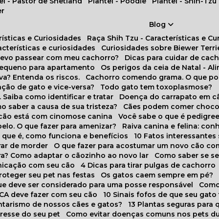
tel - Pastor de Shetland
Plantel - Poodle
Plantel - Shih-Tzu
er
Blog
rísticas e Curiosidades
Raça Shih Tzu - Características e C
racterísticas e curiosidades
Curiosidades sobre Biewer Terri
 devo passear com meu cachorro?
Dicas para cuidar de ca
pequeno para apartamento
Os perigos da ceia de Natal - A
va? Entenda os riscos.
Cachorro comendo grama. O que po
ação de gato e vice-versa?
Todo gato tem toxoplasmose?
. Saiba como identificar e tratar
Doença do carrapato em c
omo saber a causa de sua tristeza?
Cães podem comer choco
m cão está com cinomose canina
Você sabe o que é pedigre
pelo. O que fazer para amenizar?
Raiva canina e felina: c
o que é, como funciona e benefícios
10 Fatos interessante
arar de morder
O que fazer para acostumar um novo cão co
ora? Como adaptar o cãozinho ao novo lar
Como saber se s
nicação com seu cão
4 Dicas para tirar pulgas de cachorro
roteger seu pet nas festas
Os gatos caem sempre em pé?
 que deve ser considerado para uma posse responsável
Como
NCA deve fazer com seu cão
10 Sinais fofos de que seu gato
tarismo de nossos cães e gatos?
13 Plantas seguras para
stresse do seu pet
Como evitar doenças comuns nos pets du