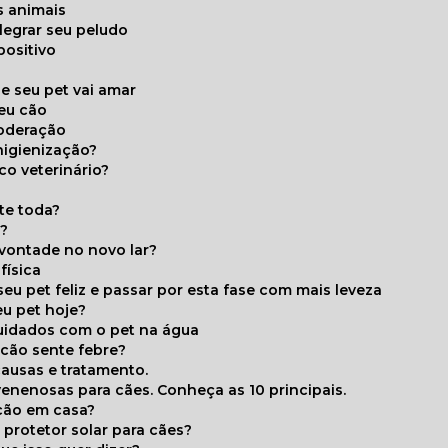
s animais
legrar seu peludo
positivo
s
e seu pet vai amar
seu cão
moderação
higienização?
co veterinário?
ite toda?
a?
 vontade no novo lar?
física
eu pet feliz e passar por esta fase com mais leveza
eu pet hoje?
cuidados com o pet na água
 cão sente febre?
causas e tratamento.
 venenosas para cães. Conheça as 10 principais.
cão em casa?
te protetor solar para cães?