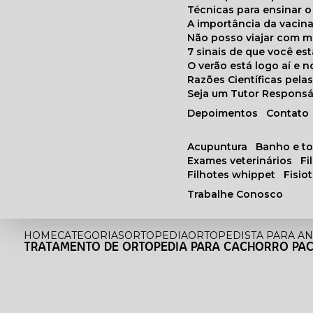
Técnicas para ensinar o
A importância da vacin
Não posso viajar com 
7 sinais de que você e
O verão está logo aí e
Razões Científicas pel
Seja um Tutor Responsá
Depoimentos
Contato
acupuntura
banho e t
exames veterinários
f
filhotes whippet
fisi
Trabalhe Conosco
HOME
CATEGORIAS
ORTOPEDIA
ORTOPEDISTA PARA AN
TRATAMENTO DE ORTOPEDIA PARA CACHORRO PA