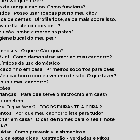
que isso quer dizer?
o de sangue canino. Como funciona?
cados
Posso usar roupas pet no meu cão?
oca de dentes
Dirofilariose, saiba mais sobre isso.
s de flatulência dos pets?
meu cão lambe e morde as patas?
igiene bucal do meu pet?
senciais
O que é Cão-guia?
-lo!
Como demonstrar amor ao meu cachorro?
químicos de uso doméstico
m cãozinho em casa
Primeiros socorros para cães
Meu cachorro comeu veneno de rato. O que fazer?
o punir meu cachorro?
 cães
rianças.
Para que serve o microchip em cães?
es cometem
s. O que fazer?
FOGOS DURANTE A COPA ?
entos
Por que meu cachorro late para tudo?
o ter em casa?
Dicas de nomes para o seu filhote
ida?
uidar
Como prevenir a leishmaniose
 Siga estas dicas
Castração - Verdades e Mitos