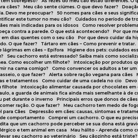
o tem sobrepeso?
As fezes do meu cão estão diferentes. O 
para cães?
Meu cão sente ciúmes. O que devo fazer?
Doaçã
la. Devo me preocupar?
50 nomes para cães e seus signifi
ntificar este tumor no meu cão?
Cuidados no período de tr
cães mais indicadas para os idosos
Como resolver problema
abeça contra a parede. O que está acontecendo?
Por que 
r em dias quentes com o seu cão
Por que devo cuidar da h
udo. O que fazer?
Tártaro em cães – Como prevenir e tratar.
 lágrimas em cães – Epífora
Higiene dos pets: cuidados es
m?
Seu cachorro está estressado? Saiba mais como socializá
ea. Como escolher um filhote?
Intoxicação por produtos 
rmir na cama comigo?
Como convencer os adultos a ter u
asseio, o que fazer?
Alerta sobre ração vegana para cães
sas e tratamentos
Como cuidar de uma cadela no cio
Dev
 filhote
Intoxicação alimentar causada por chocolates em
Paulo, a guarda de animais fica ainda mais semelhante à de c
u pet durante o inverno
Principais erros que donos de cã
 comer ração. O que fazer?
Meu cachorro tem medo de fogo
l para Cães
Depressão em cães: causas, sintomas e tratam
s de comportamento
Comprei um cachorro. O que eu precis
redita que um cachorro pode perceber se sua dona está grav
alérgico e tem animal em casa
Mau hálito - Aprenda como c
 levar seu cachorro ao veterinário
Seu cãozinho está triste?