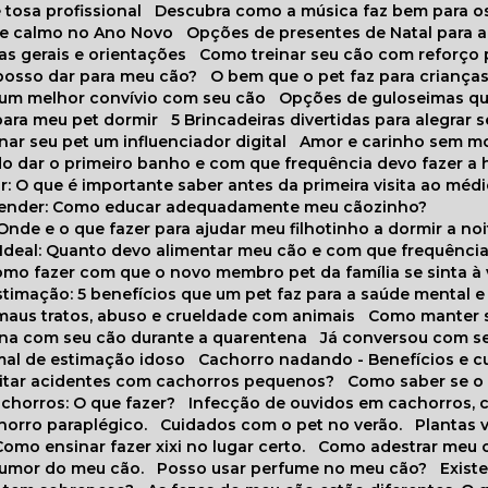
 tosa profissional
Descubra como a música faz bem para o
o e calmo no Ano Novo
Opções de presentes de Natal para a
cas gerais e orientações
Como treinar seu cão com reforço 
 posso dar para meu cão?
O bem que o pet faz para criança
a um melhor convívio com seu cão
Opções de guloseimas qu
para meu pet dormir
5 Brincadeiras divertidas para alegrar 
rnar seu pet um influenciador digital
Amor e carinho sem 
do dar o primeiro banho e com que frequência devo fazer a 
r: O que é importante saber antes da primeira visita ao médi
prender: Como educar adequadamente meu cãozinho?
 Onde e o que fazer para ajudar meu filhotinho a dormir a no
o Ideal: Quanto devo alimentar meu cão e com que frequênci
Como fazer com que o novo membro pet da família se sinta à
stimação: 5 benefícios que um pet faz para a saúde mental e 
 maus tratos, abuso e crueldade com animais
Como manter s
tina com seu cão durante a quarentena
Já conversou com s
mal de estimação idoso
Cachorro nadando - Benefícios e 
evitar acidentes com cachorros pequenos?
Como saber se o
chorros: O que fazer?
Infecção de ouvidos em cachorros, 
horro paraplégico.
Cuidados com o pet no verão.
Plantas
Como ensinar fazer xixi no lugar certo.
Como adestrar meu 
 humor do meu cão.
Posso usar perfume no meu cão?
Exis