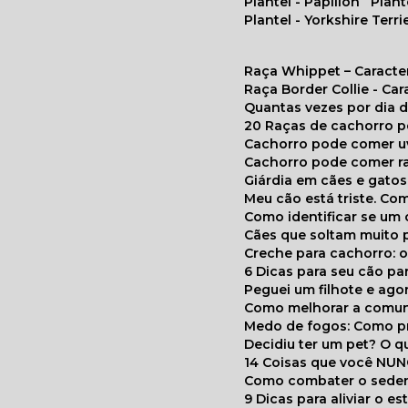
Plantel - Papillon
Plan
Plantel - Yorkshire Terri
Raça Whippet – Caracte
Raça Border Collie - Ca
Quantas vezes por dia
20 Raças de cachorro 
Cachorro pode comer u
Cachorro pode comer r
Giárdia em cães e gatos
Meu cão está triste. C
Como identificar se u
Cães que soltam muito 
Creche para cachorro: 
6 Dicas para seu cão p
Peguei um filhote e ag
Como melhorar a comu
Medo de fogos: Como p
Decidiu ter um pet? O
14 Coisas que você NU
Como combater o seden
9 Dicas para aliviar o e