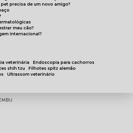
u pet precisa de um novo amigo?
paço
?
ermatológicas
estrar meu cão?
gem internacional?
ia veterinária
endoscopia para cachorros
otes shih tzu
filhotes spitz alemão
os
ultrassom veterinário
AEMBU