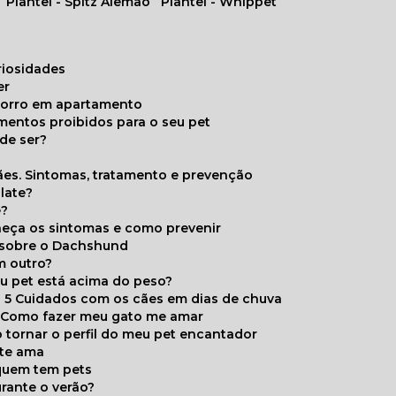
Plantel - Spitz Alemão
Plantel - Whippet
uriosidades
er
chorro em apartamento
limentos proibidos para o seu pet
de ser?
ães. Sintomas, tratamento e prevenção
late?
e?
onheça os sintomas e como prevenir
s sobre o Dachshund
m outro?
eu pet está acima do peso?
5 Cuidados com os cães em dias de chuva
Como fazer meu gato me amar
 tornar o perfil do meu pet encantador
 te ama
 quem tem pets
rante o verão?