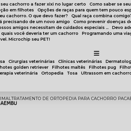
 seu cachorro a fazer xixi no lugar certo
Como saber se se
ação em filhotes
Opções de raças para quem tem pouco es
meu cachorro. O que devo fazer?
Qual raça combina comigo
stá precisando de um novo amigo
Como prevenir doenças d
 nossos amigos necessitam de cuidados especiais ...
Devo ad
as quais você deveria ter um cachorro
Programando uma via
vel. Microchip seu PET!
osa
cirurgias veterinárias
clínicas veterinárias
dermatolog
ilhotes golden retriever
filhotes maltês
filhotes pug
filh
oterapia veterinária
ortopedia
tosa
ultrassom em cachorr
IMAL
TRATAMENTO DE ORTOPEDIA PARA CACHORRO PAC
CAEMBU