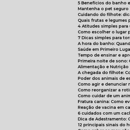
5 Benefícios do banho e
Mantenha o pet segur
Cuidando do filhote: di
Quais frutas e legumes
4 Atitudes simples par
Como escolher o lugar 
7 Dicas simples para to
A hora do banho: Quan
Saúde em Primeiro Luga
Tempo de ensinar e a
Primeira noite de sono:
Alimentação e Nutriçã
A chegada do filhote: 
Poder dos animais de e
Como agir e denunciar
Como reorganizar a ro
Como cuidar de um ani
Fratura canina: Como 
Reação de vacina em ca
6 cuidados com um cac
Dica de Adestramento: 
12 principais sinais do