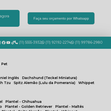
agora
Faça seu orçamento por Whatsapp
(11) 5555-3932
(11) 92192-2274
(11) 99786-2980
 Pet
niel Inglês
Dachshund (Teckel Miniatura)
hih Tzu
Spitz Alemão (Lulu da Pomerania)
Whippet
el
Plantel - Chihuahua
no
Plantel - Golden Retriever
Plantel - Maltês