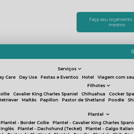
Faça seu orçamento 
!
mesmo
Serviços
Day Care
Day Use
Festas e Eventos
Hotel
Viagem com seu
Filhotes
ollie
Cavalier King Charles Spaniel
Chihuahua
Cocker Spa
Retriever
Maltês
Papillon
Pastor de Shetland
Poodle
S
Plantel
Plantel - Border Collie
Plantel - Cavalier King Charles Spani
 Inglês
Plantel - Dachshund (Teckel)
Plantel - Galgo Italia