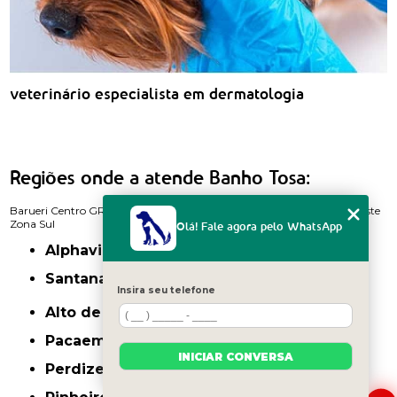
veterinário especialista em dermatologia
Regiões onde a atende Banho Tosa:
Barueri
Centro
GRANDE SÃO PAULO
Itaim Bibi
Zona Norte
Zona Oeste
Zona Sul
Olá! Fale agora pelo WhatsApp
Alphaville
Santana de Parnaíba
Insira seu telefone
Alto de Pinheiros
Pacaembu
INICIAR CONVERSA
Perdizes