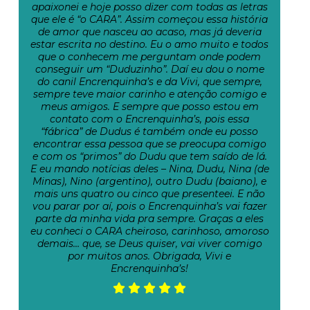
apaixonei e hoje posso dizer com todas as letras
que ele é “o CARA”. Assim começou essa história
de amor que nasceu ao acaso, mas já deveria
estar escrita no destino. Eu o amo muito e todos
que o conhecem me perguntam onde podem
conseguir um “Duduzinho”. Daí eu dou o nome
do canil Encrenquinha’s e da Vivi, que sempre,
sempre teve maior carinho e atenção comigo e
meus amigos. E sempre que posso estou em
contato com o Encrenquinha’s, pois essa
“fábrica” de Dudus é também onde eu posso
encontrar essa pessoa que se preocupa comigo
e com os “primos” do Dudu que tem saído de lá.
E eu mando notícias deles – Nina, Dudu, Nina (de
Minas), Nino (argentino), outro Dudu (baiano), e
mais uns quatro ou cinco que presenteei. E não
vou parar por aí, pois o Encrenquinha’s vai fazer
parte da minha vida pra sempre. Graças a eles
eu conheci o CARA cheiroso, carinhoso, amoroso
demais… que, se Deus quiser, vai viver comigo
por muitos anos. Obrigada, Vivi e
Encrenquinha’s!