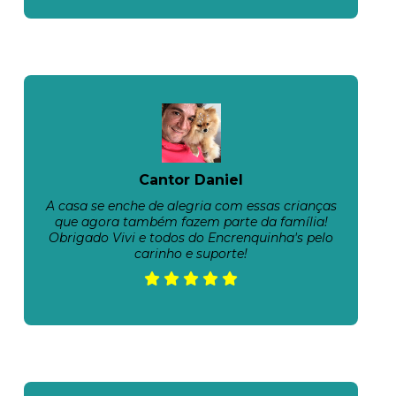
Cantor Daniel
A casa se enche de alegria com essas crianças
que agora também fazem parte da família!
Obrigado Vivi e todos do Encrenquinha's pelo
carinho e suporte!