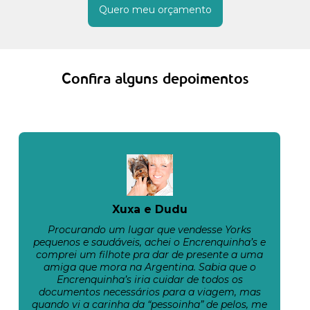
Quero meu orçamento
Confira alguns depoimentos
Xuxa e Dudu
Procurando um lugar que vendesse Yorks
pequenos e saudáveis, achei o Encrenquinha’s e
comprei um filhote pra dar de presente a uma
amiga que mora na Argentina. Sabia que o
Encrenquinha’s iria cuidar de todos os
documentos necessários para a viagem, mas
quando vi a carinha da “pessoinha” de pelos, me