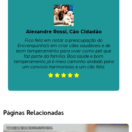
Alexandre Rossi, Cão Cidadão
Fico feliz em notar a preocupação do
Encrenquinha’s em criar cães saudáveis e de
bom temperamento para viver como pet que
faz parte da família. Boa saúde e bom
temperamento já é meio caminho andado para
um convívio harmonioso e um cão feliz.
Páginas Relacionadas