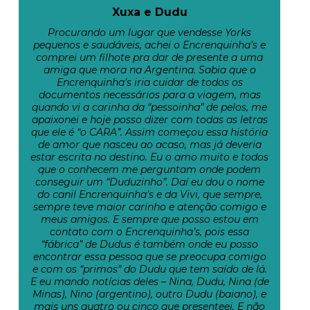
Xuxa e Dudu
Procurando um lugar que vendesse Yorks
pequenos e saudáveis, achei o Encrenquinha’s e
comprei um filhote pra dar de presente a uma
amiga que mora na Argentina. Sabia que o
Encrenquinha’s iria cuidar de todos os
documentos necessários para a viagem, mas
quando vi a carinha da “pessoinha” de pelos, me
apaixonei e hoje posso dizer com todas as letras
que ele é “o CARA”. Assim começou essa história
de amor que nasceu ao acaso, mas já deveria
estar escrita no destino. Eu o amo muito e todos
que o conhecem me perguntam onde podem
conseguir um “Duduzinho”. Daí eu dou o nome
do canil Encrenquinha’s e da Vivi, que sempre,
sempre teve maior carinho e atenção comigo e
meus amigos. E sempre que posso estou em
contato com o Encrenquinha’s, pois essa
“fábrica” de Dudus é também onde eu posso
encontrar essa pessoa que se preocupa comigo
e com os “primos” do Dudu que tem saído de lá.
E eu mando notícias deles – Nina, Dudu, Nina (de
Minas), Nino (argentino), outro Dudu (baiano), e
mais uns quatro ou cinco que presenteei. E não