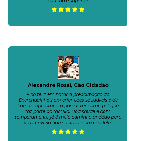
carinho e suporte!
Alexandre Rossi, Cão Cidadão
Fico feliz em notar a preocupação do
Encrenquinha’s em criar cães saudáveis e de
bom temperamento para viver como pet que
faz parte da família. Boa saúde e bom
temperamento já é meio caminho andado para
um convívio harmonioso e um cão feliz.