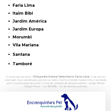
Faria Lima
Itaim Bibi
Jardim América
Jardim Europa
Morumbi
Vila Mariana
Santana
Tamboré
O conteúdo do texto "
Ortopedia Animal Veterinário Faria Lima
" é de direito
reservado. Sua reprodução, parcial ou total, mesmo citando nossos links, é proibida
sem a autorização do autor. Crime de violação de direito autoral – artigo 184 do
Código Penal –
Lei 9610/98 - Lei de direitos autorais
.