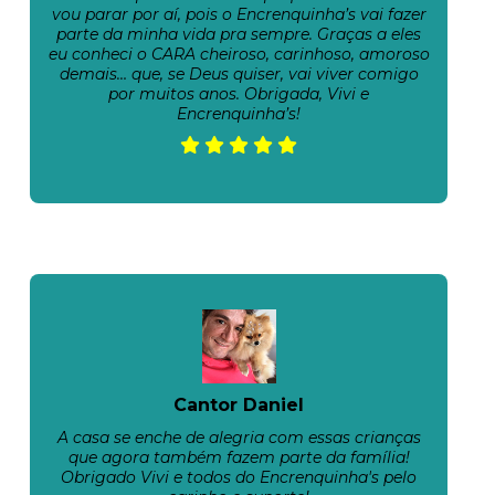
vou parar por aí, pois o Encrenquinha’s vai fazer
parte da minha vida pra sempre. Graças a eles
eu conheci o CARA cheiroso, carinhoso, amoroso
demais… que, se Deus quiser, vai viver comigo
por muitos anos. Obrigada, Vivi e
Encrenquinha’s!
Cantor Daniel
A casa se enche de alegria com essas crianças
que agora também fazem parte da família!
Obrigado Vivi e todos do Encrenquinha's pelo