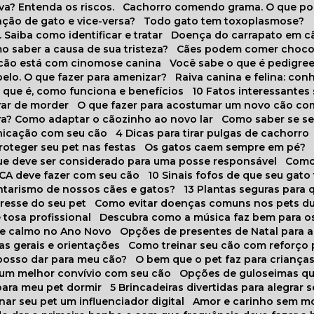
va? Entenda os riscos.
Cachorro comendo grama. O que po
ação de gato e vice-versa?
Todo gato tem toxoplasmose?
. Saiba como identificar e tratar
Doença do carrapato em c
omo saber a causa de sua tristeza?
Cães podem comer choco
m cão está com cinomose canina
Você sabe o que é pedigre
pelo. O que fazer para amenizar?
Raiva canina e felina: c
o que é, como funciona e benefícios
10 Fatos interessante
arar de morder
O que fazer para acostumar um novo cão co
ora? Como adaptar o cãozinho ao novo lar
Como saber se s
nicação com seu cão
4 Dicas para tirar pulgas de cachorro
roteger seu pet nas festas
Os gatos caem sempre em pé?
 que deve ser considerado para uma posse responsável
Como
NCA deve fazer com seu cão
10 Sinais fofos de que seu gato
tarismo de nossos cães e gatos?
13 Plantas seguras para
stresse do seu pet
Como evitar doenças comuns nos pets du
 tosa profissional
Descubra como a música faz bem para o
o e calmo no Ano Novo
Opções de presentes de Natal para a
cas gerais e orientações
Como treinar seu cão com reforço 
 posso dar para meu cão?
O bem que o pet faz para criança
a um melhor convívio com seu cão
Opções de guloseimas qu
para meu pet dormir
5 Brincadeiras divertidas para alegrar 
rnar seu pet um influenciador digital
Amor e carinho sem 