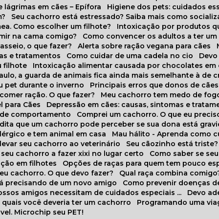
 lágrimas em cães – Epífora
Higiene dos pets: cuidados es
m?
Seu cachorro está estressado? Saiba mais como socializá
ea. Como escolher um filhote?
Intoxicação por produtos 
rmir na cama comigo?
Como convencer os adultos a ter u
asseio, o que fazer?
Alerta sobre ração vegana para cães
sas e tratamentos
Como cuidar de uma cadela no cio
Dev
 filhote
Intoxicação alimentar causada por chocolates em
Paulo, a guarda de animais fica ainda mais semelhante à de c
u pet durante o inverno
Principais erros que donos de cã
 comer ração. O que fazer?
Meu cachorro tem medo de fogo
l para Cães
Depressão em cães: causas, sintomas e tratam
s de comportamento
Comprei um cachorro. O que eu precis
redita que um cachorro pode perceber se sua dona está grav
alérgico e tem animal em casa
Mau hálito - Aprenda como c
 levar seu cachorro ao veterinário
Seu cãozinho está triste?
 seu cachorro a fazer xixi no lugar certo
Como saber se se
ação em filhotes
Opções de raças para quem tem pouco es
meu cachorro. O que devo fazer?
Qual raça combina comigo
stá precisando de um novo amigo
Como prevenir doenças d
 nossos amigos necessitam de cuidados especiais ...
Devo ad
as quais você deveria ter um cachorro
Programando uma via
vel. Microchip seu PET!