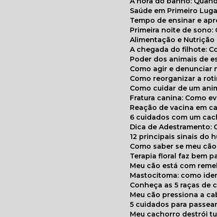
A hora do banho: Quan
Saúde em Primeiro Luga
Tempo de ensinar e a
Primeira noite de sono:
Alimentação e Nutriçã
A chegada do filhote: 
Poder dos animais de e
Como agir e denunciar
Como reorganizar a ro
Como cuidar de um ani
Fratura canina: Como 
Reação de vacina em ca
6 cuidados com um cac
Dica de Adestramento: 
12 principais sinais do
Como saber se meu cã
Terapia floral faz bem 
Meu cão está com reme
Mastocitoma: como ide
Conheça as 5 raças de 
Meu cão pressiona a c
5 cuidados para passea
Meu cachorro destrói t