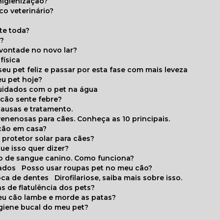
higienização?
co veterinário?
ite toda?
a?
 vontade no novo lar?
física
eu pet feliz e passar por esta fase com mais leveza
eu pet hoje?
cuidados com o pet na água
 cão sente febre?
causas e tratamento.
 venenosas para cães. Conheça as 10 principais.
cão em casa?
te protetor solar para cães?
que isso quer dizer?
o de sangue canino. Como funciona?
cados
Posso usar roupas pet no meu cão?
oca de dentes
Dirofilariose, saiba mais sobre isso.
s de flatulência dos pets?
meu cão lambe e morde as patas?
igiene bucal do meu pet?