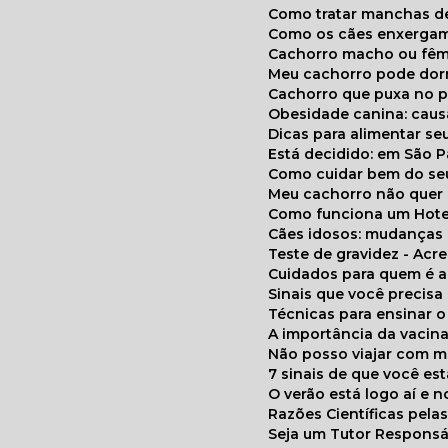
Como tratar manchas de
Como os cães enxerga
Cachorro macho ou fêm
Meu cachorro pode do
Cachorro que puxa no p
Obesidade canina: cau
Dicas para alimentar seu
Está decidido: em São 
Como cuidar bem do se
Meu cachorro não quer
Como funciona um Hote
Cães idosos: mudança
Teste de gravidez - Ac
Cuidados para quem é 
Sinais que você precisa
Técnicas para ensinar o
A importância da vacin
Não posso viajar com 
7 sinais de que você e
O verão está logo aí e
Razões Científicas pel
Seja um Tutor Responsá