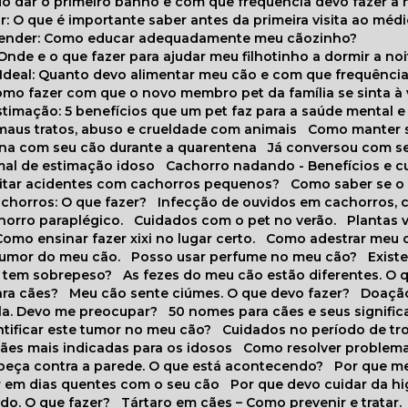
do dar o primeiro banho e com que frequência devo fazer a 
r: O que é importante saber antes da primeira visita ao médi
prender: Como educar adequadamente meu cãozinho?
 Onde e o que fazer para ajudar meu filhotinho a dormir a no
o Ideal: Quanto devo alimentar meu cão e com que frequênci
Como fazer com que o novo membro pet da família se sinta à
stimação: 5 benefícios que um pet faz para a saúde mental e 
 maus tratos, abuso e crueldade com animais
Como manter s
tina com seu cão durante a quarentena
Já conversou com s
mal de estimação idoso
Cachorro nadando - Benefícios e 
evitar acidentes com cachorros pequenos?
Como saber se o
chorros: O que fazer?
Infecção de ouvidos em cachorros, 
horro paraplégico.
Cuidados com o pet no verão.
Plantas
Como ensinar fazer xixi no lugar certo.
Como adestrar meu 
 humor do meu cão.
Posso usar perfume no meu cão?
Exis
o tem sobrepeso?
As fezes do meu cão estão diferentes. O 
para cães?
Meu cão sente ciúmes. O que devo fazer?
Doaçã
la. Devo me preocupar?
50 nomes para cães e seus signifi
ntificar este tumor no meu cão?
Cuidados no período de tr
cães mais indicadas para os idosos
Como resolver problema
abeça contra a parede. O que está acontecendo?
Por que 
r em dias quentes com o seu cão
Por que devo cuidar da h
udo. O que fazer?
Tártaro em cães – Como prevenir e tratar.