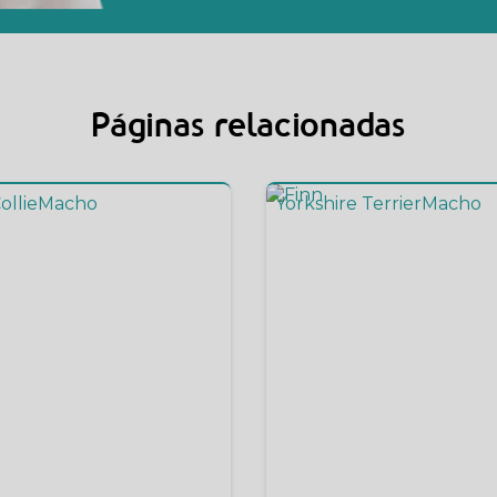
Páginas relacionadas
ollie
Macho
Yorkshire Terrier
Macho