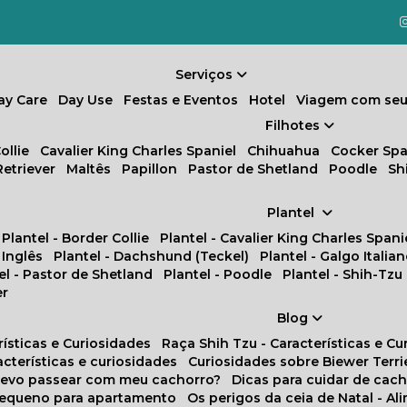
Serviços
Day Care
Day Use
Festas e Eventos
Hotel
Viagem com seu
Filhotes
ollie
Cavalier King Charles Spaniel
Chihuahua
Cocker Spa
Retriever
Maltês
Papillon
Pastor de Shetland
Poodle
S
Plantel
Plantel - Border Collie
Plantel - Cavalier King Charles Spani
 Inglês
Plantel - Dachshund (Teckel)
Plantel - Galgo Italia
tel - Pastor de Shetland
Plantel - Poodle
Plantel - Shih-Tzu
er
Blog
rísticas e Curiosidades
Raça Shih Tzu - Características e C
racterísticas e curiosidades
Curiosidades sobre Biewer Terri
 devo passear com meu cachorro?
Dicas para cuidar de ca
pequeno para apartamento
Os perigos da ceia de Natal - A