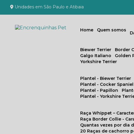
Unidades em São Paulo e Atibaia
Home
Quem somos
Biewer Terrier
Border C
Galgo Italiano
Golden 
Yorkshire Terrier
Plantel - Biewer Terrier
Plantel - Cocker Spaniel
Plantel - Papillon
Plan
Plantel - Yorkshire Terri
Raça Whippet – Caracte
Raça Border Collie - Ca
Quantas vezes por dia
20 Raças de cachorro 