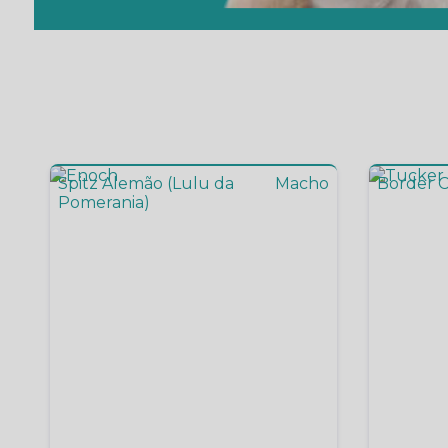
Spitz Alemão (Lulu da
Macho
Border C
Pomerania)