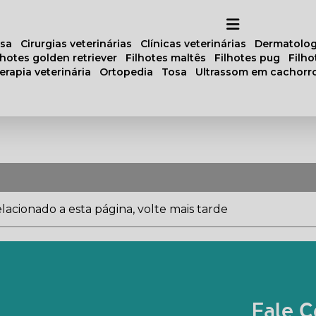
osa
cirurgias veterinárias
clínicas veterinárias
dermatolog
ilhotes golden retriever
filhotes maltês
filhotes pug
filh
oterapia veterinária
ortopedia
tosa
ultrassom em cachorr
acionado a esta página, volte mais tarde
Fale C