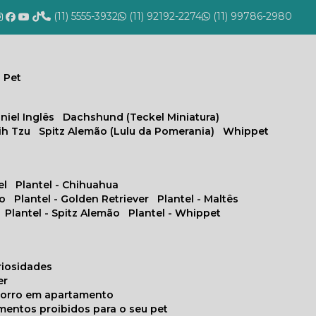
(11) 5555-3932
(11) 92192-2274
(11) 99786-2980
 Pet
niel Inglês
Dachshund (Teckel Miniatura)
hih Tzu
Spitz Alemão (Lulu da Pomerania)
Whippet
el
Plantel - Chihuahua
no
Plantel - Golden Retriever
Plantel - Maltês
Plantel - Spitz Alemão
Plantel - Whippet
uriosidades
er
chorro em apartamento
limentos proibidos para o seu pet