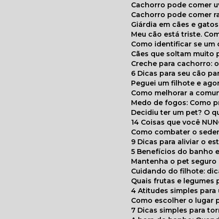
Cachorro pode comer u
Cachorro pode comer r
Giárdia em cães e gatos
Meu cão está triste. C
Como identificar se u
Cães que soltam muito 
Creche para cachorro: 
6 Dicas para seu cão p
Peguei um filhote e ag
Como melhorar a comu
Medo de fogos: Como p
Decidiu ter um pet? O
14 Coisas que você NU
Como combater o seden
9 Dicas para aliviar o e
5 Benefícios do banho e
Mantenha o pet segur
Cuidando do filhote: di
Quais frutas e legumes
4 Atitudes simples par
Como escolher o lugar 
7 Dicas simples para to