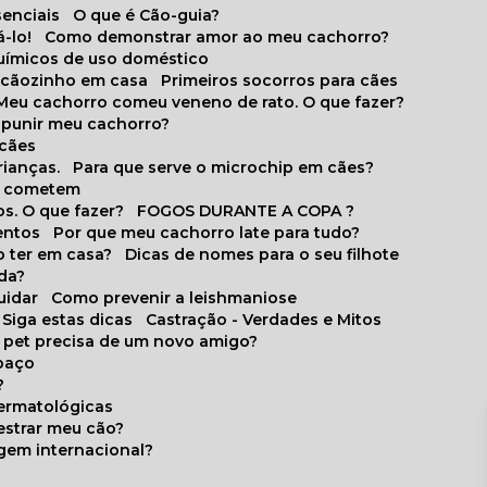
senciais
O que é Cão-guia?
-lo!
Como demonstrar amor ao meu cachorro?
químicos de uso doméstico
m cãozinho em casa
Primeiros socorros para cães
Meu cachorro comeu veneno de rato. O que fazer?
o punir meu cachorro?
 cães
rianças.
Para que serve o microchip em cães?
es cometem
s. O que fazer?
FOGOS DURANTE A COPA ?
entos
Por que meu cachorro late para tudo?
o ter em casa?
Dicas de nomes para o seu filhote
ida?
uidar
Como prevenir a leishmaniose
 Siga estas dicas
Castração - Verdades e Mitos
u pet precisa de um novo amigo?
paço
?
ermatológicas
estrar meu cão?
gem internacional?