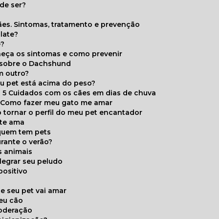
de ser?
ães. Sintomas, tratamento e prevenção
late?
e?
onheça os sintomas e como prevenir
s sobre o Dachshund
m outro?
eu pet está acima do peso?
5 Cuidados com os cães em dias de chuva
Como fazer meu gato me amar
 tornar o perfil do meu pet encantador
 te ama
 quem tem pets
rante o verão?
s animais
legrar seu peludo
positivo
s
e seu pet vai amar
seu cão
moderação