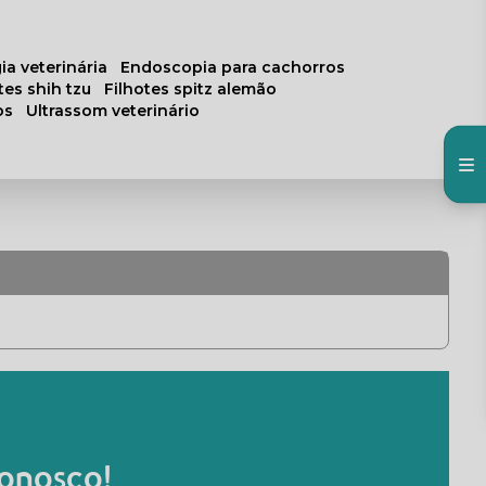
ia veterinária
endoscopia para cachorros
otes shih tzu
filhotes spitz alemão
os
ultrassom veterinário
onosco!