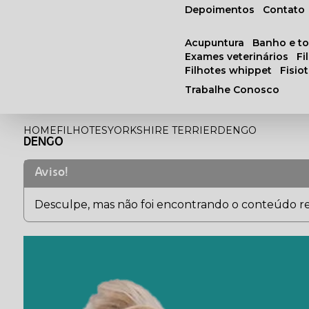
Depoimentos
Contato
acupuntura
banho e t
exames veterinários
f
filhotes whippet
fisi
Trabalhe Conosco
HOME
FILHOTES
YORKSHIRE TERRIER
DENGO
DENGO
Aviso!
Desculpe, mas não foi encontrando o conteúdo rel