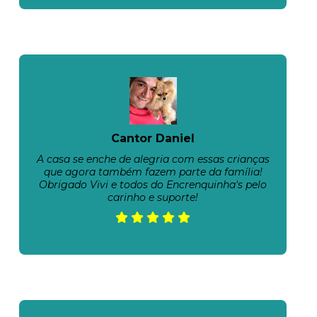
Cantor Daniel
A casa se enche de alegria com essas crianças
que agora também fazem parte da família!
Obrigado Vivi e todos do Encrenquinha's pelo
carinho e suporte!