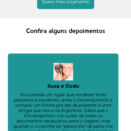
Quero meu orçamento
Confira alguns depoimentos
Xuxa e Dudu
Procurando um lugar que vendesse Yorks
pequenos e saudáveis, achei o Encrenquinha’s e
comprei um filhote pra dar de presente a uma
amiga que mora na Argentina. Sabia que o
Encrenquinha’s iria cuidar de todos os
documentos necessários para a viagem, mas
quando vi a carinha da “pessoinha” de pelos, me