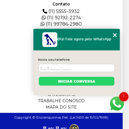
Contato
(11) 5555-3932
(11) 92192-2274
(11) 99786-2980
Menu
Olá! Fale agora pelo WhatsApp
HOME
QUEM SOMOS
DEPOIMENTOS
Insira seu telefone
PLANTEL
BLOG
SERVIÇOS
INICIAR CONVERSA
FILHOTES
CONTATO
CATEGORIAS
1
TRABALHE CONOSCO
MAPA DO SITE
Copyright © Encrenquinhas Pet. (Lei 9610 de 19/02/1998)
W3C
W3C