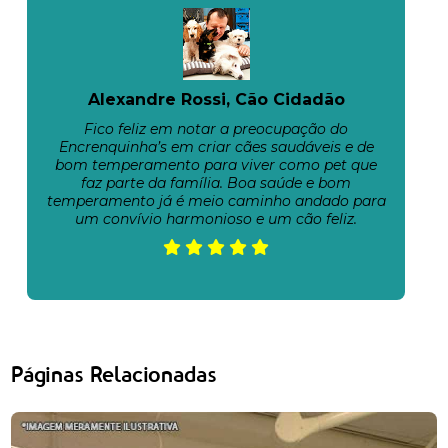
Alexandre Rossi, Cão Cidadão
Fico feliz em notar a preocupação do
Encrenquinha’s em criar cães saudáveis e de
bom temperamento para viver como pet que
faz parte da família. Boa saúde e bom
temperamento já é meio caminho andado para
um convívio harmonioso e um cão feliz.
Páginas Relacionadas