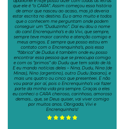
apaixonei e hoje posso dizer com todas as letras
que ele é “o CARA”. Assim começou essa história
de amor que nasceu ao acaso, mas já deveria
estar escrita no destino. Eu o amo muito e todos
que o conhecem me perguntam onde podem
conseguir um “Duduzinho”. Daí eu dou o nome
do canil Encrenquinha’s e da Vivi, que sempre,
sempre teve maior carinho e atenção comigo e
meus amigos. E sempre que posso estou em
contato com o Encrenquinha’s, pois essa
“fábrica” de Dudus é também onde eu posso
encontrar essa pessoa que se preocupa comigo
e com os “primos” do Dudu que tem saído de lá.
E eu mando notícias deles – Nina, Dudu, Nina (de
Minas), Nino (argentino), outro Dudu (baiano), e
mais uns quatro ou cinco que presenteei. E não
vou parar por aí, pois o Encrenquinha’s vai fazer
parte da minha vida pra sempre. Graças a eles
eu conheci o CARA cheiroso, carinhoso, amoroso
demais… que, se Deus quiser, vai viver comigo
por muitos anos. Obrigada, Vivi e
Encrenquinha’s!