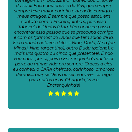
conseguir um “Duduzinho”. Daí eu dou o nome
do canil Encrenquinha’s e da Vivi, que sempre,
sempre teve maior carinho e atenção comigo e
meus amigos. E sempre que posso estou em
contato com o Encrenquinha’s, pois essa
“fábrica” de Dudus é também onde eu posso
encontrar essa pessoa que se preocupa comigo
e com os “primos” do Dudu que tem saído de lá.
E eu mando notícias deles – Nina, Dudu, Nina (de
Minas), Nino (argentino), outro Dudu (baiano), e
mais uns quatro ou cinco que presenteei. E não
vou parar por aí, pois o Encrenquinha’s vai fazer
parte da minha vida pra sempre. Graças a eles
eu conheci o CARA cheiroso, carinhoso, amoroso
demais… que, se Deus quiser, vai viver comigo
por muitos anos. Obrigada, Vivi e
Encrenquinha’s!