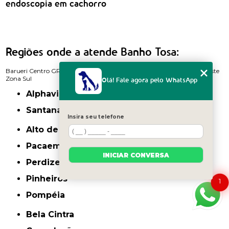
endoscopia em cachorro
Regiões onde a atende Banho Tosa:
Barueri
Centro
GRANDE SÃO PAULO
Itaim Bibi
Zona Norte
Zona Oeste
Zona Sul
Olá! Fale agora pelo WhatsApp
Alphaville
Santana de Parnaíba
Insira seu telefone
Alto de Pinheiros
Pacaembu
INICIAR CONVERSA
Perdizes
Pinheiros
1
Pompéia
Bela Cintra