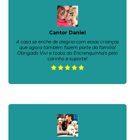
Cantor Daniel
A casa se enche de alegria com essas crianças
que agora também fazem parte da família!
Obrigado Vivi e todos do Encrenquinha's pelo
carinho e suporte!