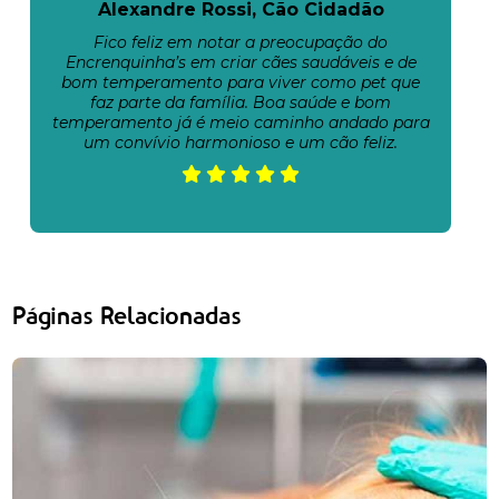
Alexandre Rossi, Cão Cidadão
Fico feliz em notar a preocupação do
Encrenquinha’s em criar cães saudáveis e de
bom temperamento para viver como pet que
faz parte da família. Boa saúde e bom
temperamento já é meio caminho andado para
um convívio harmonioso e um cão feliz.
Páginas Relacionadas