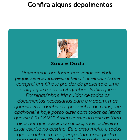
Confira alguns depoimentos
Xuxa e Dudu
Procurando um lugar que vendesse Yorks
pequenos e saudáveis, achei o Encrenquinha’s e
comprei um filhote pra dar de presente a uma
amiga que mora na Argentina. Sabia que o
Encrenquinha’s iria cuidar de todos os
documentos necessários para a viagem, mas
quando vi a carinha da “pessoinha” de pelos, me
apaixonei e hoje posso dizer com todas as letras
que ele é “o CARA”. Assim começou essa história
de amor que nasceu ao acaso, mas já deveria
estar escrita no destino. Eu o amo muito e todos
que o conhecem me perguntam onde podem