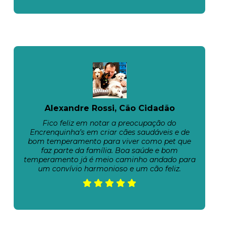
Alexandre Rossi, Cão Cidadão
Fico feliz em notar a preocupação do
Encrenquinha’s em criar cães saudáveis e de
bom temperamento para viver como pet que
faz parte da família. Boa saúde e bom
temperamento já é meio caminho andado para
um convívio harmonioso e um cão feliz.