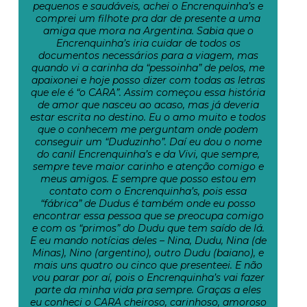
pequenos e saudáveis, achei o Encrenquinha’s e
comprei um filhote pra dar de presente a uma
amiga que mora na Argentina. Sabia que o
Encrenquinha’s iria cuidar de todos os
documentos necessários para a viagem, mas
quando vi a carinha da “pessoinha” de pelos, me
apaixonei e hoje posso dizer com todas as letras
que ele é “o CARA”. Assim começou essa história
de amor que nasceu ao acaso, mas já deveria
estar escrita no destino. Eu o amo muito e todos
que o conhecem me perguntam onde podem
conseguir um “Duduzinho”. Daí eu dou o nome
do canil Encrenquinha’s e da Vivi, que sempre,
sempre teve maior carinho e atenção comigo e
meus amigos. E sempre que posso estou em
contato com o Encrenquinha’s, pois essa
“fábrica” de Dudus é também onde eu posso
encontrar essa pessoa que se preocupa comigo
e com os “primos” do Dudu que tem saído de lá.
E eu mando notícias deles – Nina, Dudu, Nina (de
Minas), Nino (argentino), outro Dudu (baiano), e
mais uns quatro ou cinco que presenteei. E não
vou parar por aí, pois o Encrenquinha’s vai fazer
parte da minha vida pra sempre. Graças a eles
eu conheci o CARA cheiroso, carinhoso, amoroso