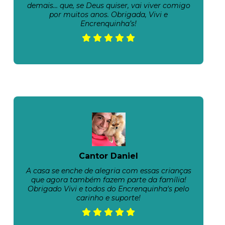
demais… que, se Deus quiser, vai viver comigo
por muitos anos. Obrigada, Vivi e
Encrenquinha’s!
Cantor Daniel
A casa se enche de alegria com essas crianças
que agora também fazem parte da família!
Obrigado Vivi e todos do Encrenquinha's pelo
carinho e suporte!