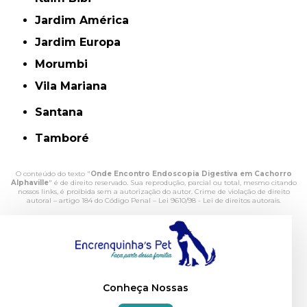
Jardim América
Jardim Europa
Morumbi
Vila Mariana
Santana
Tamboré
O conteúdo do texto "
Onde Encontro Endoscopia Digestiva em Cachorro
Alphaville
" é de direito reservado. Sua reprodução, parcial ou total, mesmo citando
nossos links, é proibida sem a autorização do autor. Crime de violação de direito
autoral – artigo 184 do Código Penal –
Lei 9610/98 - Lei de direitos autorais
.
Conheça Nossas