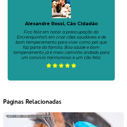
Alexandre Rossi, Cão Cidadão
Fico feliz em notar a preocupação do
Encrenquinha’s em criar cães saudáveis e de
bom temperamento para viver como pet que
faz parte da família. Boa saúde e bom
temperamento já é meio caminho andado para
um convívio harmonioso e um cão feliz.
Páginas Relacionadas