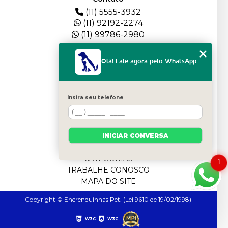
(11) 5555-3932
(11) 92192-2274
(11) 99786-2980
Menu
Olá! Fale agora pelo WhatsApp
HOME
QUEM SOMOS
DEPOIMENTOS
Insira seu telefone
PLANTEL
BLOG
SERVIÇOS
INICIAR CONVERSA
FILHOTES
CONTATO
CATEGORIAS
1
TRABALHE CONOSCO
MAPA DO SITE
Copyright © Encrenquinhas Pet. (Lei 9610 de 19/02/1998)
W3C
W3C