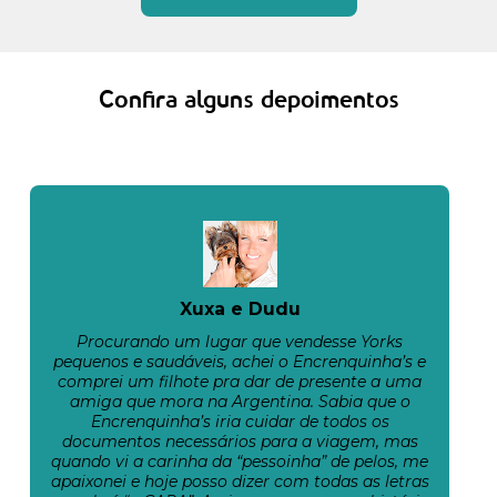
Confira alguns depoimentos
Xuxa e Dudu
Procurando um lugar que vendesse Yorks
pequenos e saudáveis, achei o Encrenquinha’s e
comprei um filhote pra dar de presente a uma
amiga que mora na Argentina. Sabia que o
Encrenquinha’s iria cuidar de todos os
documentos necessários para a viagem, mas
quando vi a carinha da “pessoinha” de pelos, me
apaixonei e hoje posso dizer com todas as letras