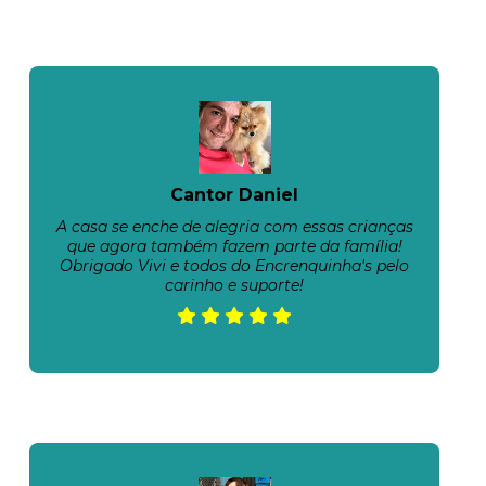
Cantor Daniel
A casa se enche de alegria com essas crianças
que agora também fazem parte da família!
Obrigado Vivi e todos do Encrenquinha's pelo
carinho e suporte!