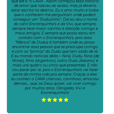
que ele é “o CARA”. Assim começou essa história
de amor que nasceu ao acaso, mas já deveria
estar escrita no destino. Eu o amo muito e todos
que o conhecem me perguntam onde podem
conseguir um “Duduzinho”. Daí eu dou o nome
do canil Encrenquinha’s e da Vivi, que sempre,
sempre teve maior carinho e atenção comigo e
meus amigos. E sempre que posso estou em
contato com o Encrenquinha’s, pois essa
“fábrica” de Dudus é também onde eu posso
encontrar essa pessoa que se preocupa comigo
e com os “primos” do Dudu que tem saído de lá.
E eu mando notícias deles – Nina, Dudu, Nina (de
Minas), Nino (argentino), outro Dudu (baiano), e
mais uns quatro ou cinco que presenteei. E não
vou parar por aí, pois o Encrenquinha’s vai fazer
parte da minha vida pra sempre. Graças a eles
eu conheci o CARA cheiroso, carinhoso, amoroso
demais… que, se Deus quiser, vai viver comigo
por muitos anos. Obrigada, Vivi e
Encrenquinha’s!