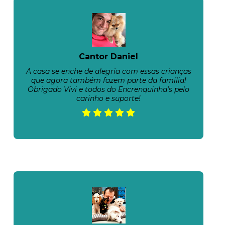
Cantor Daniel
A casa se enche de alegria com essas crianças
que agora também fazem parte da família!
Obrigado Vivi e todos do Encrenquinha's pelo
carinho e suporte!