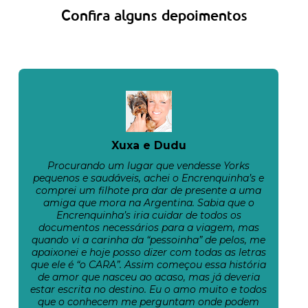
Confira alguns depoimentos
Xuxa e Dudu
Procurando um lugar que vendesse Yorks
pequenos e saudáveis, achei o Encrenquinha’s e
comprei um filhote pra dar de presente a uma
amiga que mora na Argentina. Sabia que o
Encrenquinha’s iria cuidar de todos os
documentos necessários para a viagem, mas
quando vi a carinha da “pessoinha” de pelos, me
apaixonei e hoje posso dizer com todas as letras
que ele é “o CARA”. Assim começou essa história
de amor que nasceu ao acaso, mas já deveria
estar escrita no destino. Eu o amo muito e todos
que o conhecem me perguntam onde podem