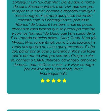
conseguir um “Duduzinho”. Daí eu dou o nome
do canil Encrenquinha’s e da Vivi, que sempre,
sempre teve maior carinho e atenção comigo e
meus amigos. E sempre que posso estou em
contato com o Encrenquinha’s, pois essa
“fábrica” de Dudus é também onde eu posso
encontrar essa pessoa que se preocupa comigo
e com os “primos” do Dudu que tem saído de lá.
E eu mando notícias deles – Nina, Dudu, Nina (de
Minas), Nino (argentino), outro Dudu (baiano), e
mais uns quatro ou cinco que presenteei. E não
vou parar por aí, pois o Encrenquinha’s vai fazer
parte da minha vida pra sempre. Graças a eles
eu conheci o CARA cheiroso, carinhoso, amoroso
demais… que, se Deus quiser, vai viver comigo
por muitos anos. Obrigada, Vivi e
Encrenquinha’s!