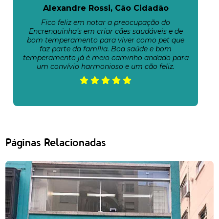
Alexandre Rossi, Cão Cidadão
Fico feliz em notar a preocupação do
Encrenquinha’s em criar cães saudáveis e de
bom temperamento para viver como pet que
faz parte da família. Boa saúde e bom
temperamento já é meio caminho andado para
um convívio harmonioso e um cão feliz.
Páginas Relacionadas