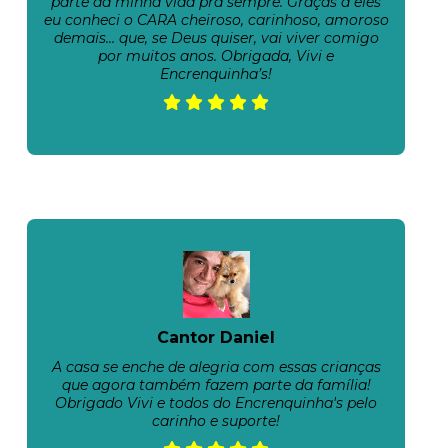
parte da minha vida pra sempre. Graças a eles
eu conheci o CARA cheiroso, carinhoso, amoroso
demais… que, se Deus quiser, vai viver comigo
por muitos anos. Obrigada, Vivi e
Encrenquinha’s!
Cantor Daniel
A casa se enche de alegria com essas crianças
que agora também fazem parte da família!
Obrigado Vivi e todos do Encrenquinha's pelo
carinho e suporte!