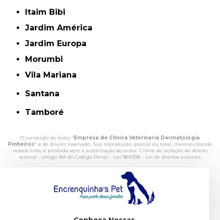
Itaim Bibi
Jardim América
Jardim Europa
Morumbi
Vila Mariana
Santana
Tamboré
O conteúdo do texto "
Empresa de Clinica Veterinaria Dermatologia
Pinheiros
" é de direito reservado. Sua reprodução, parcial ou total, mesmo citando
nossos links, é proibida sem a autorização do autor. Crime de violação de direito
autoral – artigo 184 do Código Penal –
Lei 9610/98 - Lei de direitos autorais
.
Conheça Nossas