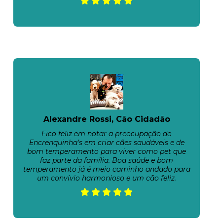
Alexandre Rossi, Cão Cidadão
Fico feliz em notar a preocupação do
Encrenquinha’s em criar cães saudáveis e de
bom temperamento para viver como pet que
faz parte da família. Boa saúde e bom
temperamento já é meio caminho andado para
um convívio harmonioso e um cão feliz.