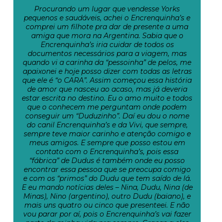
Procurando um lugar que vendesse Yorks
pequenos e saudáveis, achei o Encrenquinha’s e
comprei um filhote pra dar de presente a uma
amiga que mora na Argentina. Sabia que o
Encrenquinha’s iria cuidar de todos os
documentos necessários para a viagem, mas
quando vi a carinha da “pessoinha” de pelos, me
apaixonei e hoje posso dizer com todas as letras
que ele é “o CARA”. Assim começou essa história
de amor que nasceu ao acaso, mas já deveria
estar escrita no destino. Eu o amo muito e todos
que o conhecem me perguntam onde podem
conseguir um “Duduzinho”. Daí eu dou o nome
do canil Encrenquinha’s e da Vivi, que sempre,
sempre teve maior carinho e atenção comigo e
meus amigos. E sempre que posso estou em
contato com o Encrenquinha’s, pois essa
“fábrica” de Dudus é também onde eu posso
encontrar essa pessoa que se preocupa comigo
e com os “primos” do Dudu que tem saído de lá.
E eu mando notícias deles – Nina, Dudu, Nina (de
Minas), Nino (argentino), outro Dudu (baiano), e
mais uns quatro ou cinco que presenteei. E não
vou parar por aí, pois o Encrenquinha’s vai fazer