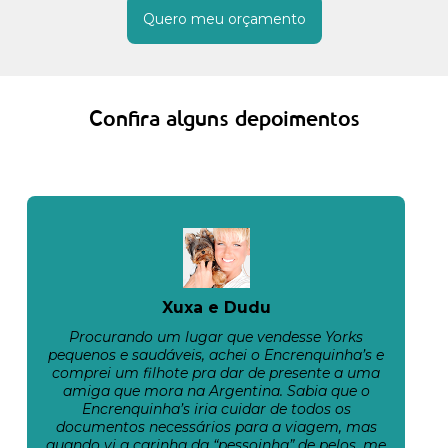
Quero meu orçamento
Confira alguns depoimentos
Xuxa e Dudu
Procurando um lugar que vendesse Yorks
pequenos e saudáveis, achei o Encrenquinha’s e
comprei um filhote pra dar de presente a uma
amiga que mora na Argentina. Sabia que o
Encrenquinha’s iria cuidar de todos os
documentos necessários para a viagem, mas
quando vi a carinha da “pessoinha” de pelos, me