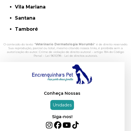
Vila Mariana
Santana
Tamboré
O conteúdo do texto "
Veterinario Dermatologia Morumbi
" é de direito reservado.
Sua reprodução, parcial ou total, mesmo citando nossos links, é proibida sem a
autorização do autor. Crime de violação de direito autoral – artigo 184 do Código
Penal –
Lei 9610/98 - Lei de direitos autorais
.
Conheça Nossas
Unidades
Siga-nos!