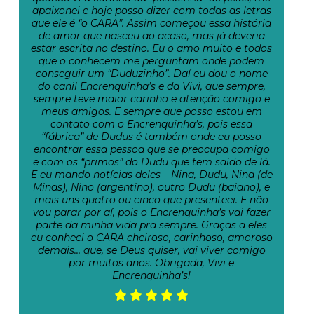
apaixonei e hoje posso dizer com todas as letras
que ele é “o CARA”. Assim começou essa história
de amor que nasceu ao acaso, mas já deveria
estar escrita no destino. Eu o amo muito e todos
que o conhecem me perguntam onde podem
conseguir um “Duduzinho”. Daí eu dou o nome
do canil Encrenquinha’s e da Vivi, que sempre,
sempre teve maior carinho e atenção comigo e
meus amigos. E sempre que posso estou em
contato com o Encrenquinha’s, pois essa
“fábrica” de Dudus é também onde eu posso
encontrar essa pessoa que se preocupa comigo
e com os “primos” do Dudu que tem saído de lá.
E eu mando notícias deles – Nina, Dudu, Nina (de
Minas), Nino (argentino), outro Dudu (baiano), e
mais uns quatro ou cinco que presenteei. E não
vou parar por aí, pois o Encrenquinha’s vai fazer
parte da minha vida pra sempre. Graças a eles
eu conheci o CARA cheiroso, carinhoso, amoroso
demais… que, se Deus quiser, vai viver comigo
por muitos anos. Obrigada, Vivi e
Encrenquinha’s!