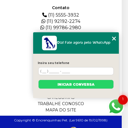
Contato
(11) 5555-3932
(11) 92192-2274
(11) 99786-2980
Menu
Olá! Fale agora pelo WhatsApp
HOME
QUEM SOMOS
DEPOIMENTOS
Insira seu telefone
PLANTEL
BLOG
SERVIÇOS
INICIAR CONVERSA
FILHOTES
CONTATO
CATEGORIAS
1
TRABALHE CONOSCO
MAPA DO SITE
Copyright © Encrenquinhas Pet. (Lei 9610 de 19/02/1998)