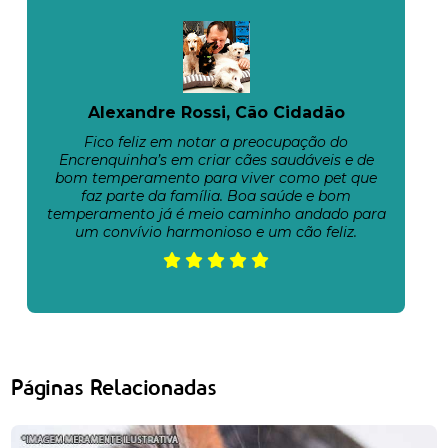
Alexandre Rossi, Cão Cidadão
Fico feliz em notar a preocupação do
Encrenquinha’s em criar cães saudáveis e de
bom temperamento para viver como pet que
faz parte da família. Boa saúde e bom
temperamento já é meio caminho andado para
um convívio harmonioso e um cão feliz.
Páginas Relacionadas