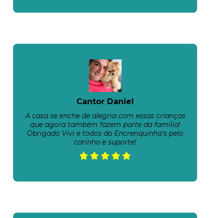
Cantor Daniel
A casa se enche de alegria com essas crianças
que agora também fazem parte da família!
Obrigado Vivi e todos do Encrenquinha's pelo
carinho e suporte!