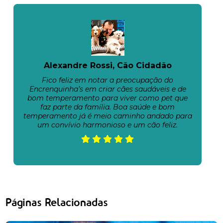
Alexandre Rossi, Cão Cidadão
Fico feliz em notar a preocupação do
Encrenquinha’s em criar cães saudáveis e de
bom temperamento para viver como pet que
faz parte da família. Boa saúde e bom
temperamento já é meio caminho andado para
um convívio harmonioso e um cão feliz.
Páginas Relacionadas