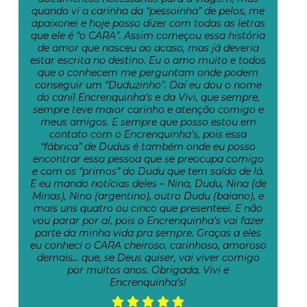
quando vi a carinha da “pessoinha” de pelos, me
apaixonei e hoje posso dizer com todas as letras
que ele é “o CARA”. Assim começou essa história
de amor que nasceu ao acaso, mas já deveria
estar escrita no destino. Eu o amo muito e todos
que o conhecem me perguntam onde podem
conseguir um “Duduzinho”. Daí eu dou o nome
do canil Encrenquinha’s e da Vivi, que sempre,
sempre teve maior carinho e atenção comigo e
meus amigos. E sempre que posso estou em
contato com o Encrenquinha’s, pois essa
“fábrica” de Dudus é também onde eu posso
encontrar essa pessoa que se preocupa comigo
e com os “primos” do Dudu que tem saído de lá.
E eu mando notícias deles – Nina, Dudu, Nina (de
Minas), Nino (argentino), outro Dudu (baiano), e
mais uns quatro ou cinco que presenteei. E não
vou parar por aí, pois o Encrenquinha’s vai fazer
parte da minha vida pra sempre. Graças a eles
eu conheci o CARA cheiroso, carinhoso, amoroso
demais… que, se Deus quiser, vai viver comigo
por muitos anos. Obrigada, Vivi e
Encrenquinha’s!