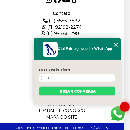
Contato
(11) 5555-3932
(11) 92192-2274
(11) 99786-2980
Menu
Olá! Fale agora pelo WhatsApp
HOME
QUEM SOMOS
DEPOIMENTOS
Insira seu telefone
PLANTEL
BLOG
SERVIÇOS
INICIAR CONVERSA
FILHOTES
CONTATO
CATEGORIAS
1
TRABALHE CONOSCO
MAPA DO SITE
Copyright © Encrenquinhas Pet. (Lei 9610 de 19/02/1998)