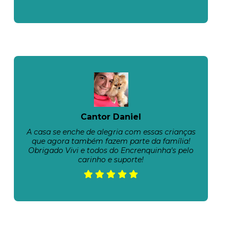
Cantor Daniel
A casa se enche de alegria com essas crianças
que agora também fazem parte da família!
Obrigado Vivi e todos do Encrenquinha's pelo
carinho e suporte!