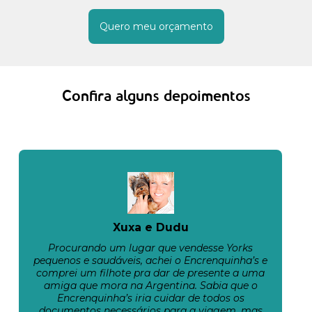
Quero meu orçamento
Confira alguns depoimentos
Xuxa e Dudu
Procurando um lugar que vendesse Yorks
pequenos e saudáveis, achei o Encrenquinha’s e
comprei um filhote pra dar de presente a uma
amiga que mora na Argentina. Sabia que o
Encrenquinha’s iria cuidar de todos os
documentos necessários para a viagem, mas