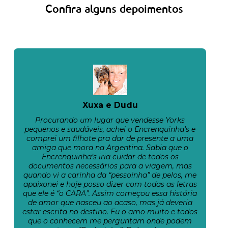
Confira alguns depoimentos
Xuxa e Dudu
Procurando um lugar que vendesse Yorks
pequenos e saudáveis, achei o Encrenquinha’s e
comprei um filhote pra dar de presente a uma
amiga que mora na Argentina. Sabia que o
Encrenquinha’s iria cuidar de todos os
documentos necessários para a viagem, mas
quando vi a carinha da “pessoinha” de pelos, me
apaixonei e hoje posso dizer com todas as letras
que ele é “o CARA”. Assim começou essa história
de amor que nasceu ao acaso, mas já deveria
estar escrita no destino. Eu o amo muito e todos
que o conhecem me perguntam onde podem