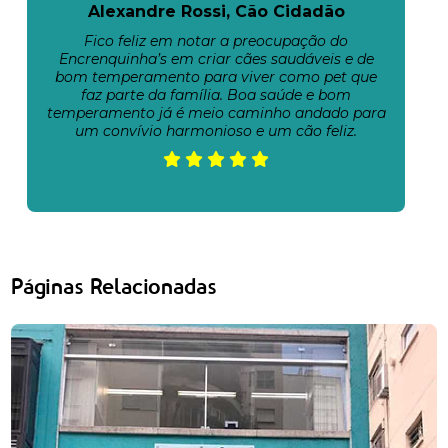
Alexandre Rossi, Cão Cidadão
Fico feliz em notar a preocupação do
Encrenquinha’s em criar cães saudáveis e de
bom temperamento para viver como pet que
faz parte da família. Boa saúde e bom
temperamento já é meio caminho andado para
um convívio harmonioso e um cão feliz.
Páginas Relacionadas