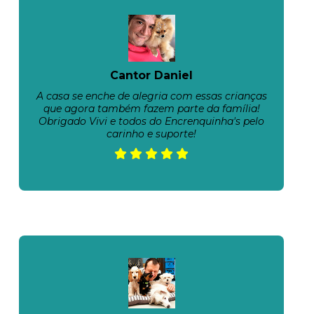
Cantor Daniel
A casa se enche de alegria com essas crianças
que agora também fazem parte da família!
Obrigado Vivi e todos do Encrenquinha's pelo
carinho e suporte!