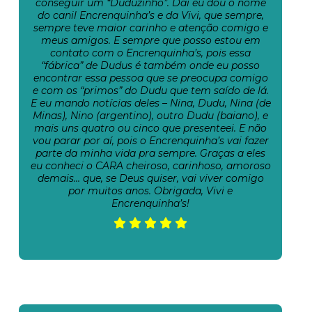
conseguir um “Duduzinho”. Daí eu dou o nome
do canil Encrenquinha’s e da Vivi, que sempre,
sempre teve maior carinho e atenção comigo e
meus amigos. E sempre que posso estou em
contato com o Encrenquinha’s, pois essa
“fábrica” de Dudus é também onde eu posso
encontrar essa pessoa que se preocupa comigo
e com os “primos” do Dudu que tem saído de lá.
E eu mando notícias deles – Nina, Dudu, Nina (de
Minas), Nino (argentino), outro Dudu (baiano), e
mais uns quatro ou cinco que presenteei. E não
vou parar por aí, pois o Encrenquinha’s vai fazer
parte da minha vida pra sempre. Graças a eles
eu conheci o CARA cheiroso, carinhoso, amoroso
demais… que, se Deus quiser, vai viver comigo
por muitos anos. Obrigada, Vivi e
Encrenquinha’s!