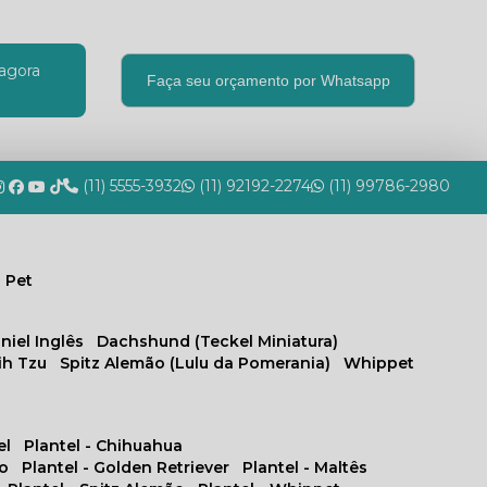
agora
Faça seu orçamento por Whatsapp
(11) 5555-3932
(11) 92192-2274
(11) 99786-2980
 Pet
niel Inglês
Dachshund (Teckel Miniatura)
hih Tzu
Spitz Alemão (Lulu da Pomerania)
Whippet
el
Plantel - Chihuahua
no
Plantel - Golden Retriever
Plantel - Maltês