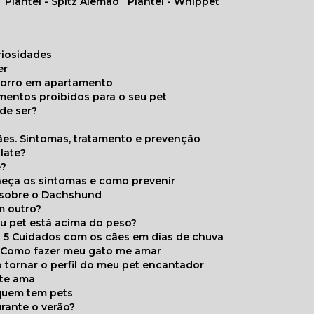
Plantel - Spitz Alemão
Plantel - Whippet
uriosidades
er
chorro em apartamento
limentos proibidos para o seu pet
de ser?
ães. Sintomas, tratamento e prevenção
late?
e?
onheça os sintomas e como prevenir
s sobre o Dachshund
m outro?
eu pet está acima do peso?
5 Cuidados com os cães em dias de chuva
Como fazer meu gato me amar
 tornar o perfil do meu pet encantador
 te ama
 quem tem pets
rante o verão?