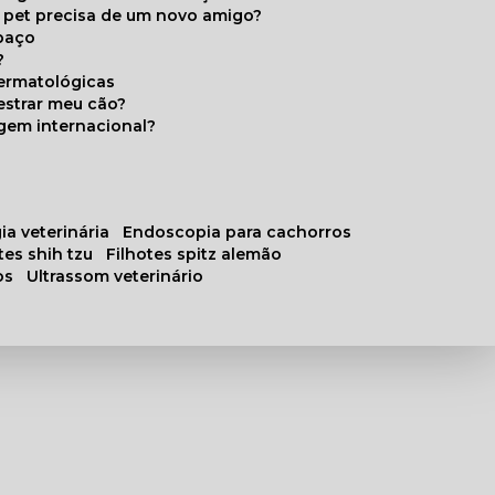
u pet precisa de um novo amigo?
paço
?
ermatológicas
estrar meu cão?
gem internacional?
ia veterinária
endoscopia para cachorros
otes shih tzu
filhotes spitz alemão
os
ultrassom veterinário