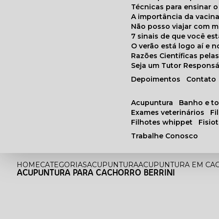
Técnicas para ensinar o
A importância da vacin
Não posso viajar com 
7 sinais de que você e
O verão está logo aí e
Razões Científicas pel
Seja um Tutor Responsá
Depoimentos
Contato
acupuntura
banho e t
exames veterinários
f
filhotes whippet
fisi
Trabalhe Conosco
HOME
CATEGORIAS
ACUPUNTURA
ACUPUNTURA EM CA
ACUPUNTURA PARA CACHORRO BERRINI