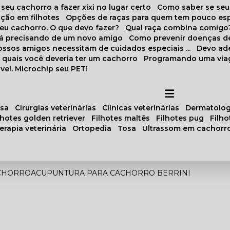
 seu cachorro a fazer xixi no lugar certo
Como saber se se
ação em filhotes
Opções de raças para quem tem pouco es
meu cachorro. O que devo fazer?
Qual raça combina comigo
stá precisando de um novo amigo
Como prevenir doenças d
 nossos amigos necessitam de cuidados especiais ...
Devo ad
as quais você deveria ter um cachorro
Programando uma via
vel. Microchip seu PET!
osa
cirurgias veterinárias
clínicas veterinárias
dermatolog
ilhotes golden retriever
filhotes maltês
filhotes pug
filh
oterapia veterinária
ortopedia
tosa
ultrassom em cachorr
CHORRO
ACUPUNTURA PARA CACHORRO BERRINI