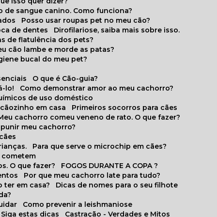
que isso quer dizer?
o de sangue canino. Como funciona?
cados
Posso usar roupas pet no meu cão?
oca de dentes
Dirofilariose, saiba mais sobre isso.
s de flatulência dos pets?
meu cão lambe e morde as patas?
igiene bucal do meu pet?
senciais
O que é Cão-guia?
-lo!
Como demonstrar amor ao meu cachorro?
químicos de uso doméstico
m cãozinho em casa
Primeiros socorros para cães
Meu cachorro comeu veneno de rato. O que fazer?
o punir meu cachorro?
 cães
rianças.
Para que serve o microchip em cães?
es cometem
s. O que fazer?
FOGOS DURANTE A COPA ?
entos
Por que meu cachorro late para tudo?
o ter em casa?
Dicas de nomes para o seu filhote
ida?
uidar
Como prevenir a leishmaniose
 Siga estas dicas
Castração - Verdades e Mitos