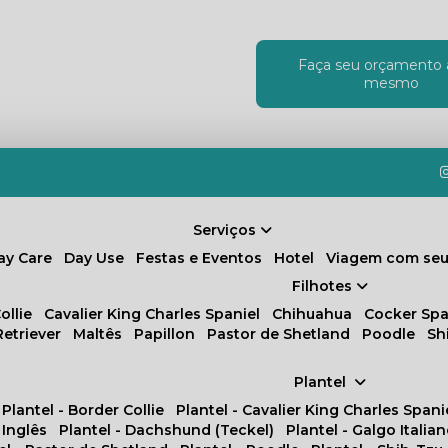
Faça seu orçamento 
!
mesmo
Serviços
Day Care
Day Use
Festas e Eventos
Hotel
Viagem com seu
Filhotes
ollie
Cavalier King Charles Spaniel
Chihuahua
Cocker Spa
Retriever
Maltês
Papillon
Pastor de Shetland
Poodle
S
Plantel
Plantel - Border Collie
Plantel - Cavalier King Charles Spani
 Inglês
Plantel - Dachshund (Teckel)
Plantel - Galgo Italia