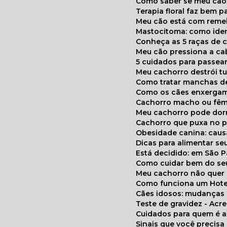
Como saber se meu cã
Terapia floral faz bem 
Meu cão está com reme
Mastocitoma: como ide
Conheça as 5 raças de 
Meu cão pressiona a c
5 cuidados para passea
Meu cachorro destrói t
Como tratar manchas de
Como os cães enxerga
Cachorro macho ou fêm
Meu cachorro pode do
Cachorro que puxa no p
Obesidade canina: cau
Dicas para alimentar seu
Está decidido: em São 
Como cuidar bem do se
Meu cachorro não quer
Como funciona um Hote
Cães idosos: mudança
Teste de gravidez - Ac
Cuidados para quem é 
Sinais que você precisa