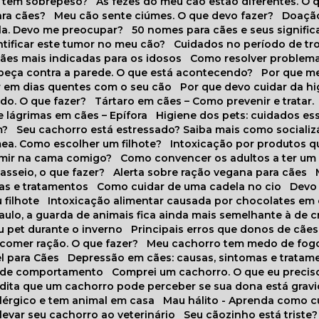
o tem sobrepeso?
As fezes do meu cão estão diferentes. O 
para cães?
Meu cão sente ciúmes. O que devo fazer?
Doaçã
la. Devo me preocupar?
50 nomes para cães e seus signifi
ntificar este tumor no meu cão?
Cuidados no período de tr
cães mais indicadas para os idosos
Como resolver problema
abeça contra a parede. O que está acontecendo?
Por que 
r em dias quentes com o seu cão
Por que devo cuidar da h
udo. O que fazer?
Tártaro em cães – Como prevenir e tratar.
 lágrimas em cães – Epífora
Higiene dos pets: cuidados es
m?
Seu cachorro está estressado? Saiba mais como socializá
ea. Como escolher um filhote?
Intoxicação por produtos 
rmir na cama comigo?
Como convencer os adultos a ter u
asseio, o que fazer?
Alerta sobre ração vegana para cães
sas e tratamentos
Como cuidar de uma cadela no cio
Dev
 filhote
Intoxicação alimentar causada por chocolates em
Paulo, a guarda de animais fica ainda mais semelhante à de c
u pet durante o inverno
Principais erros que donos de cã
 comer ração. O que fazer?
Meu cachorro tem medo de fogo
l para Cães
Depressão em cães: causas, sintomas e tratam
s de comportamento
Comprei um cachorro. O que eu precis
redita que um cachorro pode perceber se sua dona está grav
alérgico e tem animal em casa
Mau hálito - Aprenda como c
 levar seu cachorro ao veterinário
Seu cãozinho está triste?