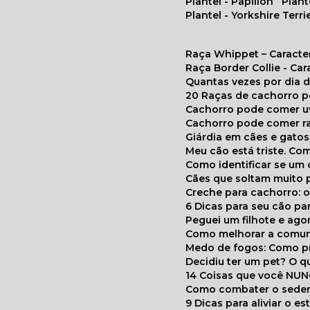
Plantel - Papillon
Plan
Plantel - Yorkshire Terri
Raça Whippet – Caracte
Raça Border Collie - Ca
Quantas vezes por dia
20 Raças de cachorro 
Cachorro pode comer u
Cachorro pode comer r
Giárdia em cães e gatos
Meu cão está triste. C
Como identificar se u
Cães que soltam muito 
Creche para cachorro: 
6 Dicas para seu cão p
Peguei um filhote e ag
Como melhorar a comu
Medo de fogos: Como p
Decidiu ter um pet? O
14 Coisas que você NU
Como combater o seden
9 Dicas para aliviar o e