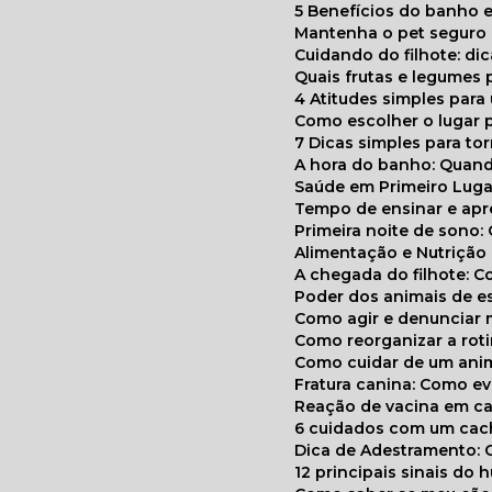
5 Benefícios do banho e
Mantenha o pet segur
Cuidando do filhote: di
Quais frutas e legumes
4 Atitudes simples par
Como escolher o lugar 
7 Dicas simples para to
A hora do banho: Quan
Saúde em Primeiro Luga
Tempo de ensinar e a
Primeira noite de sono:
Alimentação e Nutriçã
A chegada do filhote: 
Poder dos animais de e
Como agir e denunciar
Como reorganizar a ro
Como cuidar de um ani
Fratura canina: Como 
Reação de vacina em ca
6 cuidados com um cac
Dica de Adestramento: 
12 principais sinais do