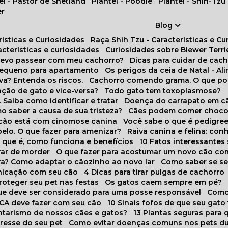
tel - Pastor de Shetland
Plantel - Poodle
Plantel - Shih-Tzu
er
Blog
rísticas e Curiosidades
Raça Shih Tzu - Características e C
racterísticas e curiosidades
Curiosidades sobre Biewer Terri
 devo passear com meu cachorro?
Dicas para cuidar de ca
pequeno para apartamento
Os perigos da ceia de Natal - A
va? Entenda os riscos.
Cachorro comendo grama. O que po
ação de gato e vice-versa?
Todo gato tem toxoplasmose?
. Saiba como identificar e tratar
Doença do carrapato em c
omo saber a causa de sua tristeza?
Cães podem comer choco
m cão está com cinomose canina
Você sabe o que é pedigre
pelo. O que fazer para amenizar?
Raiva canina e felina: c
o que é, como funciona e benefícios
10 Fatos interessante
arar de morder
O que fazer para acostumar um novo cão co
ora? Como adaptar o cãozinho ao novo lar
Como saber se s
nicação com seu cão
4 Dicas para tirar pulgas de cachorro
roteger seu pet nas festas
Os gatos caem sempre em pé?
 que deve ser considerado para uma posse responsável
Como
NCA deve fazer com seu cão
10 Sinais fofos de que seu gato
tarismo de nossos cães e gatos?
13 Plantas seguras para
stresse do seu pet
Como evitar doenças comuns nos pets du