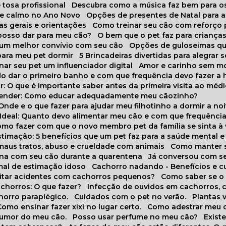
 tosa profissional
Descubra como a música faz bem para o
o e calmo no Ano Novo
Opções de presentes de Natal para a
cas gerais e orientações
Como treinar seu cão com reforço 
 posso dar para meu cão?
O bem que o pet faz para criança
a um melhor convívio com seu cão
Opções de guloseimas qu
para meu pet dormir
5 Brincadeiras divertidas para alegrar 
rnar seu pet um influenciador digital
Amor e carinho sem 
do dar o primeiro banho e com que frequência devo fazer a 
r: O que é importante saber antes da primeira visita ao médi
prender: Como educar adequadamente meu cãozinho?
 Onde e o que fazer para ajudar meu filhotinho a dormir a no
o Ideal: Quanto devo alimentar meu cão e com que frequênci
Como fazer com que o novo membro pet da família se sinta à
stimação: 5 benefícios que um pet faz para a saúde mental e 
 maus tratos, abuso e crueldade com animais
Como manter s
tina com seu cão durante a quarentena
Já conversou com s
mal de estimação idoso
Cachorro nadando - Benefícios e 
evitar acidentes com cachorros pequenos?
Como saber se o
chorros: O que fazer?
Infecção de ouvidos em cachorros, 
horro paraplégico.
Cuidados com o pet no verão.
Plantas
Como ensinar fazer xixi no lugar certo.
Como adestrar meu 
 humor do meu cão.
Posso usar perfume no meu cão?
Exis