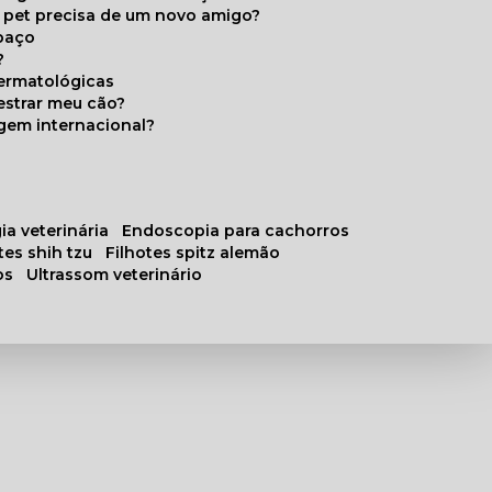
u pet precisa de um novo amigo?
paço
?
ermatológicas
estrar meu cão?
gem internacional?
ia veterinária
endoscopia para cachorros
otes shih tzu
filhotes spitz alemão
os
ultrassom veterinário