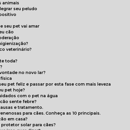
s animais
legrar seu peludo
positivo
s
e seu pet vai amar
seu cão
moderação
higienização?
co veterinário?
ite toda?
a?
 vontade no novo lar?
física
eu pet feliz e passar por esta fase com mais leveza
eu pet hoje?
cuidados com o pet na água
 cão sente febre?
causas e tratamento.
 venenosas para cães. Conheça as 10 principais.
cão em casa?
te protetor solar para cães?