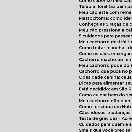
Como saber se meu cã
Terapia floral faz bem 
Meu cão está com reme
Mastocitoma: como ide
Conheça as 5 raças de 
Meu cão pressiona a c
5 cuidados para passea
Meu cachorro destrói t
Como tratar manchas de
Como os cães enxerga
Cachorro macho ou fêm
Meu cachorro pode do
Cachorro que puxa no p
Obesidade canina: cau
Dicas para alimentar seu
Está decidido: em São 
Como cuidar bem do se
Meu cachorro não quer
Como funciona um Hote
Cães idosos: mudança
Teste de gravidez - Ac
Cuidados para quem é 
Sinais que você precisa