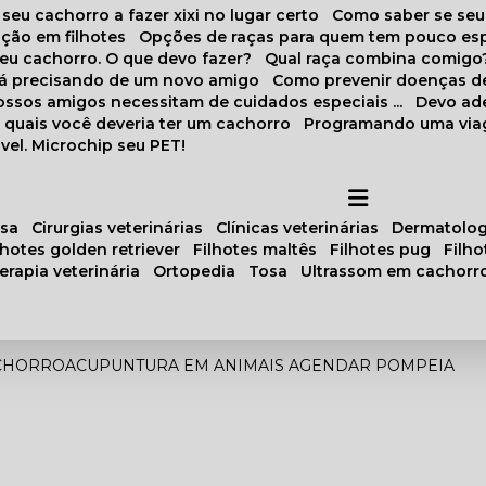
 seu cachorro a fazer xixi no lugar certo
Como saber se se
ação em filhotes
Opções de raças para quem tem pouco es
meu cachorro. O que devo fazer?
Qual raça combina comigo
stá precisando de um novo amigo
Como prevenir doenças d
 nossos amigos necessitam de cuidados especiais ...
Devo ad
as quais você deveria ter um cachorro
Programando uma via
vel. Microchip seu PET!
osa
cirurgias veterinárias
clínicas veterinárias
dermatolog
ilhotes golden retriever
filhotes maltês
filhotes pug
filh
oterapia veterinária
ortopedia
tosa
ultrassom em cachorr
CHORRO
ACUPUNTURA EM ANIMAIS AGENDAR POMPEIA