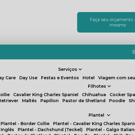
Faça seu orçamento 
!
mesmo
Serviços
Day Care
Day Use
Festas e Eventos
Hotel
Viagem com seu
Filhotes
ollie
Cavalier King Charles Spaniel
Chihuahua
Cocker Spa
Retriever
Maltês
Papillon
Pastor de Shetland
Poodle
S
Plantel
Plantel - Border Collie
Plantel - Cavalier King Charles Spani
 Inglês
Plantel - Dachshund (Teckel)
Plantel - Galgo Italia