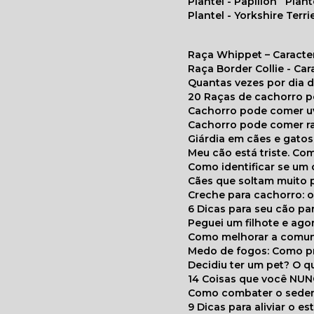
Plantel - Papillon
Plan
Plantel - Yorkshire Terri
Raça Whippet – Caracte
Raça Border Collie - Ca
Quantas vezes por dia
20 Raças de cachorro 
Cachorro pode comer u
Cachorro pode comer r
Giárdia em cães e gatos
Meu cão está triste. C
Como identificar se u
Cães que soltam muito 
Creche para cachorro: 
6 Dicas para seu cão p
Peguei um filhote e ag
Como melhorar a comu
Medo de fogos: Como p
Decidiu ter um pet? O
14 Coisas que você NU
Como combater o seden
9 Dicas para aliviar o e