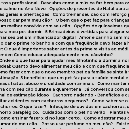
 tosa profissional
Descubra como a música faz bem para o
o e calmo no Ano Novo
Opções de presentes de Natal para a
cas gerais e orientações
Como treinar seu cão com reforço 
 posso dar para meu cão?
O bem que o pet faz para criança
a um melhor convívio com seu cão
Opções de guloseimas qu
para meu pet dormir
5 Brincadeiras divertidas para alegrar 
rnar seu pet um influenciador digital
Amor e carinho sem 
do dar o primeiro banho e com que frequência devo fazer a 
r: O que é importante saber antes da primeira visita ao médi
prender: Como educar adequadamente meu cãozinho?
 Onde e o que fazer para ajudar meu filhotinho a dormir a no
o Ideal: Quanto devo alimentar meu cão e com que frequênci
Como fazer com que o novo membro pet da família se sinta à
stimação: 5 benefícios que um pet faz para a saúde mental e 
 maus tratos, abuso e crueldade com animais
Como manter s
tina com seu cão durante a quarentena
Já conversou com s
mal de estimação idoso
Cachorro nadando - Benefícios e 
evitar acidentes com cachorros pequenos?
Como saber se o
chorros: O que fazer?
Infecção de ouvidos em cachorros, 
horro paraplégico.
Cuidados com o pet no verão.
Plantas
Como ensinar fazer xixi no lugar certo.
Como adestrar meu 
 humor do meu cão.
Posso usar perfume no meu cão?
Exis