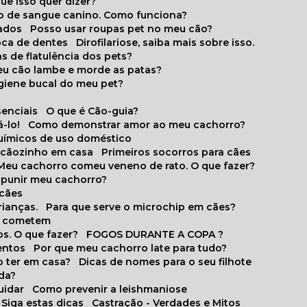
que isso quer dizer?
o de sangue canino. Como funciona?
cados
Posso usar roupas pet no meu cão?
oca de dentes
Dirofilariose, saiba mais sobre isso.
s de flatulência dos pets?
meu cão lambe e morde as patas?
igiene bucal do meu pet?
senciais
O que é Cão-guia?
-lo!
Como demonstrar amor ao meu cachorro?
químicos de uso doméstico
m cãozinho em casa
Primeiros socorros para cães
Meu cachorro comeu veneno de rato. O que fazer?
o punir meu cachorro?
 cães
rianças.
Para que serve o microchip em cães?
es cometem
s. O que fazer?
FOGOS DURANTE A COPA ?
entos
Por que meu cachorro late para tudo?
o ter em casa?
Dicas de nomes para o seu filhote
ida?
uidar
Como prevenir a leishmaniose
 Siga estas dicas
Castração - Verdades e Mitos