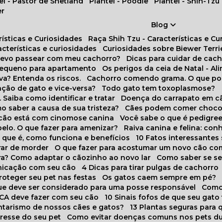
tel - Pastor de Shetland
Plantel - Poodle
Plantel - Shih-Tzu
er
Blog
rísticas e Curiosidades
Raça Shih Tzu - Características e C
racterísticas e curiosidades
Curiosidades sobre Biewer Terri
 devo passear com meu cachorro?
Dicas para cuidar de ca
pequeno para apartamento
Os perigos da ceia de Natal - A
va? Entenda os riscos.
Cachorro comendo grama. O que po
ação de gato e vice-versa?
Todo gato tem toxoplasmose?
. Saiba como identificar e tratar
Doença do carrapato em c
omo saber a causa de sua tristeza?
Cães podem comer choco
m cão está com cinomose canina
Você sabe o que é pedigre
pelo. O que fazer para amenizar?
Raiva canina e felina: c
o que é, como funciona e benefícios
10 Fatos interessante
arar de morder
O que fazer para acostumar um novo cão co
ora? Como adaptar o cãozinho ao novo lar
Como saber se s
nicação com seu cão
4 Dicas para tirar pulgas de cachorro
roteger seu pet nas festas
Os gatos caem sempre em pé?
 que deve ser considerado para uma posse responsável
Como
NCA deve fazer com seu cão
10 Sinais fofos de que seu gato
tarismo de nossos cães e gatos?
13 Plantas seguras para
stresse do seu pet
Como evitar doenças comuns nos pets du