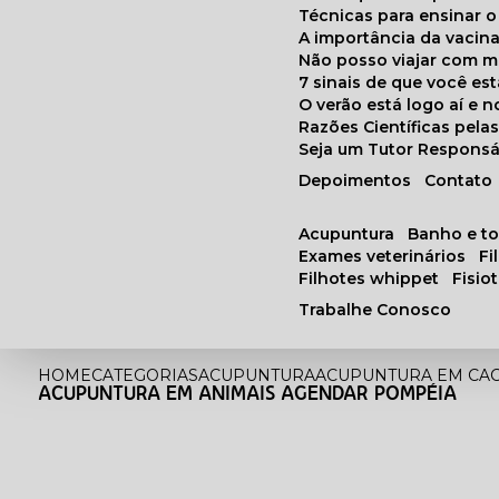
Técnicas para ensinar o
A importância da vacin
Não posso viajar com 
7 sinais de que você e
O verão está logo aí e
Razões Científicas pel
Seja um Tutor Responsá
Depoimentos
Contato
acupuntura
banho e t
exames veterinários
f
filhotes whippet
fisi
Trabalhe Conosco
HOME
CATEGORIAS
ACUPUNTURA
ACUPUNTURA EM CA
ACUPUNTURA EM ANIMAIS AGENDAR POMPÉIA