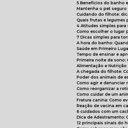
5 Benefícios do banho e
Mantenha o pet segur
Cuidando do filhote: di
Quais frutas e legumes
4 Atitudes simples par
Como escolher o lugar 
7 Dicas simples para to
A hora do banho: Quan
Saúde em Primeiro Luga
Tempo de ensinar e a
Primeira noite de sono:
Alimentação e Nutriçã
A chegada do filhote: 
Poder dos animais de e
Como agir e denunciar
Como reorganizar a ro
Como cuidar de um ani
Fratura canina: Como 
Reação de vacina em ca
6 cuidados com um cac
Dica de Adestramento: 
12 principais sinais do