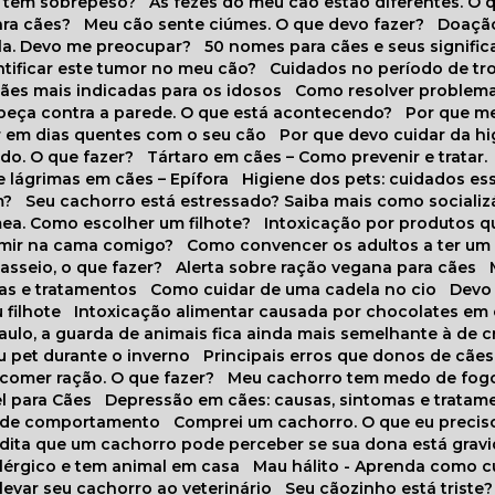
o tem sobrepeso?
As fezes do meu cão estão diferentes. O 
para cães?
Meu cão sente ciúmes. O que devo fazer?
Doaçã
la. Devo me preocupar?
50 nomes para cães e seus signifi
ntificar este tumor no meu cão?
Cuidados no período de tr
cães mais indicadas para os idosos
Como resolver problema
abeça contra a parede. O que está acontecendo?
Por que 
r em dias quentes com o seu cão
Por que devo cuidar da h
udo. O que fazer?
Tártaro em cães – Como prevenir e tratar.
 lágrimas em cães – Epífora
Higiene dos pets: cuidados es
m?
Seu cachorro está estressado? Saiba mais como socializá
ea. Como escolher um filhote?
Intoxicação por produtos 
rmir na cama comigo?
Como convencer os adultos a ter u
asseio, o que fazer?
Alerta sobre ração vegana para cães
sas e tratamentos
Como cuidar de uma cadela no cio
Dev
 filhote
Intoxicação alimentar causada por chocolates em
Paulo, a guarda de animais fica ainda mais semelhante à de c
u pet durante o inverno
Principais erros que donos de cã
 comer ração. O que fazer?
Meu cachorro tem medo de fogo
l para Cães
Depressão em cães: causas, sintomas e tratam
s de comportamento
Comprei um cachorro. O que eu precis
redita que um cachorro pode perceber se sua dona está grav
alérgico e tem animal em casa
Mau hálito - Aprenda como c
 levar seu cachorro ao veterinário
Seu cãozinho está triste?