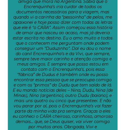
amiga que mora na Argentina. Sabia que o
Encrenquinha’s iria cuidar de todos os
documentos necessários para a viagem, mas
quando vi a carinha da “pessoinha” de pelos, me
apaixonei e hoje posso dizer com todas as letras
que ele é “o CARA”. Assim começou essa história
de amor que nasceu ao acaso, mas já deveria
estar escrita no destino. Eu o amo muito e todos
que o conhecem me perguntam onde podem
conseguir um “Duduzinho”. Daí eu dou o nome
do canil Encrenquinha’s e da Vivi, que sempre,
sempre teve maior carinho e atenção comigo e
meus amigos. E sempre que posso estou em
contato com o Encrenquinha’s, pois essa
“fábrica” de Dudus é também onde eu posso
encontrar essa pessoa que se preocupa comigo
e com os “primos” do Dudu que tem saído de lá.
E eu mando notícias deles – Nina, Dudu, Nina (de
Minas), Nino (argentino), outro Dudu (baiano), e
mais uns quatro ou cinco que presenteei. E não
vou parar por aí, pois o Encrenquinha’s vai fazer
parte da minha vida pra sempre. Graças a eles
eu conheci o CARA cheiroso, carinhoso, amoroso
demais… que, se Deus quiser, vai viver comigo
por muitos anos. Obrigada, Vivi e