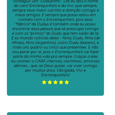
conseguir um “Duduzinho”. Daí eu dou o nome
do canil Encrenquinha’s e da Vivi, que sempre,
sempre teve maior carinho e atenção comigo e
meus amigos. E sempre que posso estou em
contato com o Encrenquinha’s, pois essa
“fábrica” de Dudus é também onde eu posso
encontrar essa pessoa que se preocupa comigo
e com os “primos” do Dudu que tem saído de lá.
E eu mando notícias deles – Nina, Dudu, Nina (de
Minas), Nino (argentino), outro Dudu (baiano), e
mais uns quatro ou cinco que presenteei. E não
vou parar por aí, pois o Encrenquinha’s vai fazer
parte da minha vida pra sempre. Graças a eles
eu conheci o CARA cheiroso, carinhoso, amoroso
demais… que, se Deus quiser, vai viver comigo
por muitos anos. Obrigada, Vivi e
Encrenquinha’s!