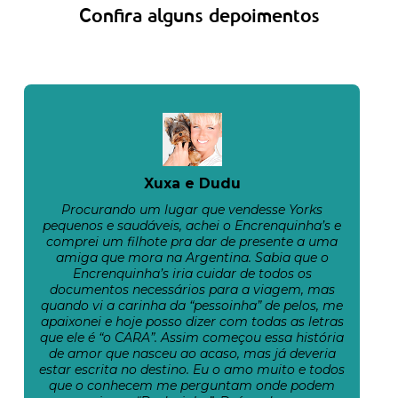
Confira alguns depoimentos
Xuxa e Dudu
Procurando um lugar que vendesse Yorks
pequenos e saudáveis, achei o Encrenquinha’s e
comprei um filhote pra dar de presente a uma
amiga que mora na Argentina. Sabia que o
Encrenquinha’s iria cuidar de todos os
documentos necessários para a viagem, mas
quando vi a carinha da “pessoinha” de pelos, me
apaixonei e hoje posso dizer com todas as letras
que ele é “o CARA”. Assim começou essa história
de amor que nasceu ao acaso, mas já deveria
estar escrita no destino. Eu o amo muito e todos
que o conhecem me perguntam onde podem