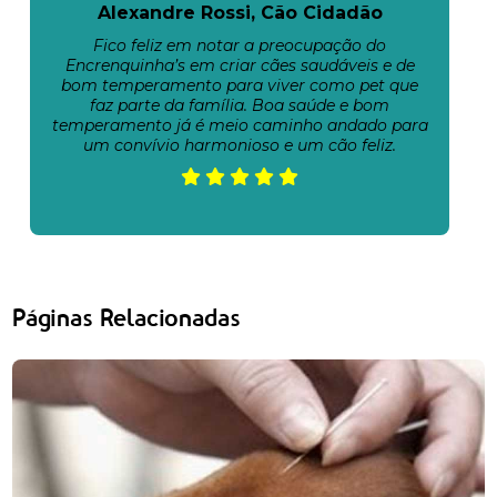
Alexandre Rossi, Cão Cidadão
Fico feliz em notar a preocupação do
Encrenquinha’s em criar cães saudáveis e de
bom temperamento para viver como pet que
faz parte da família. Boa saúde e bom
temperamento já é meio caminho andado para
um convívio harmonioso e um cão feliz.
Páginas Relacionadas