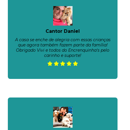
Cantor Daniel
A casa se enche de alegria com essas crianças
que agora também fazem parte da família!
Obrigado Vivi e todos do Encrenquinha's pelo
carinho e suporte!