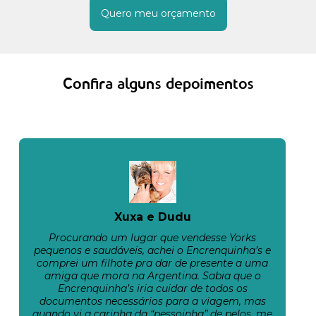
Quero meu orçamento
Confira alguns depoimentos
Xuxa e Dudu
Procurando um lugar que vendesse Yorks
pequenos e saudáveis, achei o Encrenquinha’s e
comprei um filhote pra dar de presente a uma
amiga que mora na Argentina. Sabia que o
Encrenquinha’s iria cuidar de todos os
documentos necessários para a viagem, mas
quando vi a carinha da “pessoinha” de pelos, me