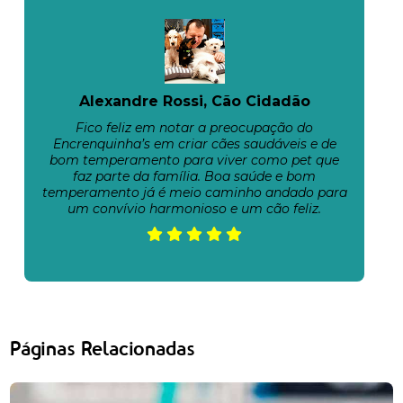
Alexandre Rossi, Cão Cidadão
Fico feliz em notar a preocupação do
Encrenquinha’s em criar cães saudáveis e de
bom temperamento para viver como pet que
faz parte da família. Boa saúde e bom
temperamento já é meio caminho andado para
um convívio harmonioso e um cão feliz.
Páginas Relacionadas