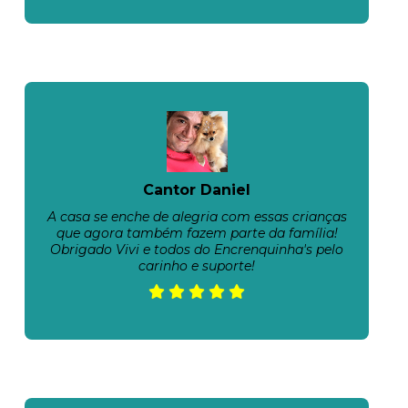
Cantor Daniel
A casa se enche de alegria com essas crianças
que agora também fazem parte da família!
Obrigado Vivi e todos do Encrenquinha's pelo
carinho e suporte!