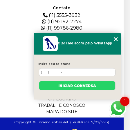
Contato
(11) 5555-3932
(11) 92192-2274
(11) 99786-2980
Menu
Olá! Fale agora pelo WhatsApp
HOME
QUEM SOMOS
DEPOIMENTOS
Insira seu telefone
PLANTEL
BLOG
SERVIÇOS
INICIAR CONVERSA
FILHOTES
CONTATO
CATEGORIAS
1
TRABALHE CONOSCO
MAPA DO SITE
Copyright © Encrenquinhas Pet. (Lei 9610 de 19/02/1998)