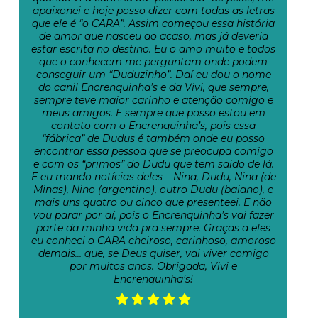
apaixonei e hoje posso dizer com todas as letras
que ele é “o CARA”. Assim começou essa história
de amor que nasceu ao acaso, mas já deveria
estar escrita no destino. Eu o amo muito e todos
que o conhecem me perguntam onde podem
conseguir um “Duduzinho”. Daí eu dou o nome
do canil Encrenquinha’s e da Vivi, que sempre,
sempre teve maior carinho e atenção comigo e
meus amigos. E sempre que posso estou em
contato com o Encrenquinha’s, pois essa
“fábrica” de Dudus é também onde eu posso
encontrar essa pessoa que se preocupa comigo
e com os “primos” do Dudu que tem saído de lá.
E eu mando notícias deles – Nina, Dudu, Nina (de
Minas), Nino (argentino), outro Dudu (baiano), e
mais uns quatro ou cinco que presenteei. E não
vou parar por aí, pois o Encrenquinha’s vai fazer
parte da minha vida pra sempre. Graças a eles
eu conheci o CARA cheiroso, carinhoso, amoroso
demais… que, se Deus quiser, vai viver comigo
por muitos anos. Obrigada, Vivi e
Encrenquinha’s!