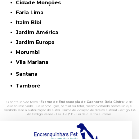
Cidade Monções
Faria Lima
Itaim Bibi
Jardim América
Jardim Europa
Morumbi
Vila Mariana
Santana
Tamboré
O conteúdo do texto "
Exame de Endoscopia de Cachorro Bela Cintra
" é de
direito reservado. Sua reprodução, parcial ou total, mesmo citando nossos links, é
proibida sem a autorização do autor. Crime de violação de direito autoral – artigo 184
do Código Penal –
Lei 9610/98 - Lei de direitos autorais
.