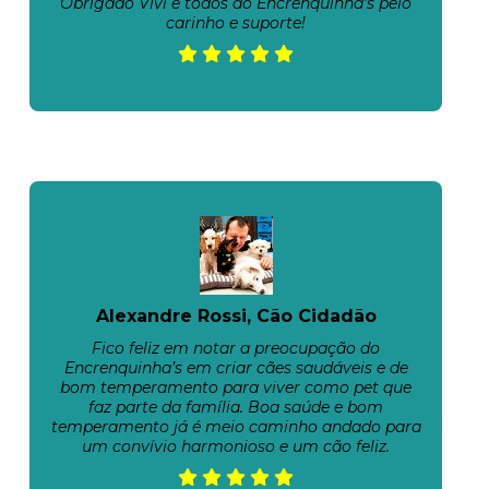
Obrigado Vivi e todos do Encrenquinha's pelo
carinho e suporte!
Alexandre Rossi, Cão Cidadão
Fico feliz em notar a preocupação do
Encrenquinha’s em criar cães saudáveis e de
bom temperamento para viver como pet que
faz parte da família. Boa saúde e bom
temperamento já é meio caminho andado para
um convívio harmonioso e um cão feliz.