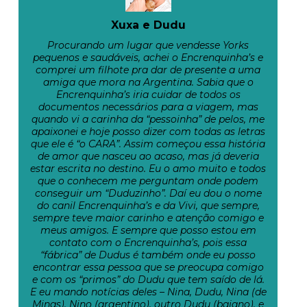
Xuxa e Dudu
Procurando um lugar que vendesse Yorks
pequenos e saudáveis, achei o Encrenquinha’s e
comprei um filhote pra dar de presente a uma
amiga que mora na Argentina. Sabia que o
Encrenquinha’s iria cuidar de todos os
documentos necessários para a viagem, mas
quando vi a carinha da “pessoinha” de pelos, me
apaixonei e hoje posso dizer com todas as letras
que ele é “o CARA”. Assim começou essa história
de amor que nasceu ao acaso, mas já deveria
estar escrita no destino. Eu o amo muito e todos
que o conhecem me perguntam onde podem
conseguir um “Duduzinho”. Daí eu dou o nome
do canil Encrenquinha’s e da Vivi, que sempre,
sempre teve maior carinho e atenção comigo e
meus amigos. E sempre que posso estou em
contato com o Encrenquinha’s, pois essa
“fábrica” de Dudus é também onde eu posso
encontrar essa pessoa que se preocupa comigo
e com os “primos” do Dudu que tem saído de lá.
E eu mando notícias deles – Nina, Dudu, Nina (de
Minas), Nino (argentino), outro Dudu (baiano), e