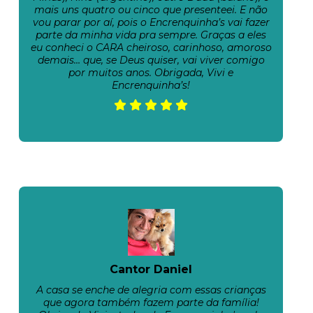
mais uns quatro ou cinco que presenteei. E não
vou parar por aí, pois o Encrenquinha’s vai fazer
parte da minha vida pra sempre. Graças a eles
eu conheci o CARA cheiroso, carinhoso, amoroso
demais… que, se Deus quiser, vai viver comigo
por muitos anos. Obrigada, Vivi e
Encrenquinha’s!
Cantor Daniel
A casa se enche de alegria com essas crianças
que agora também fazem parte da família!