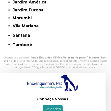
Jardim América
Jardim Europa
Morumbi
Vila Mariana
Santana
Tamboré
O conteúdo do texto "
Onde Encontro Clinica Veterinária para Pássaros Itaim
Bibi
" é de direito reservado. Sua reprodução, parcial ou total, mesmo citando nossos
links, é proibida sem a autorização do autor. Crime de violação de direito autoral –
artigo 184 do Código Penal –
Lei 9610/98 - Lei de direitos autorais
.
Conheça Nossas
Unidades