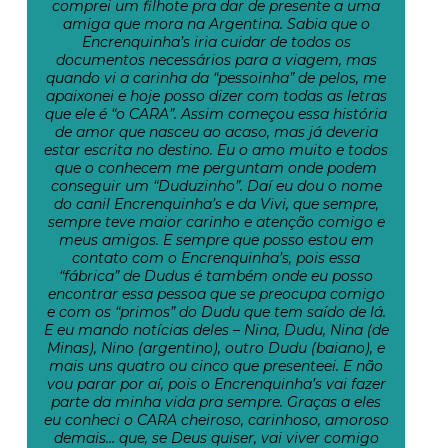
comprei um filhote pra dar de presente a uma
amiga que mora na Argentina. Sabia que o
Encrenquinha’s iria cuidar de todos os
documentos necessários para a viagem, mas
quando vi a carinha da “pessoinha” de pelos, me
apaixonei e hoje posso dizer com todas as letras
que ele é “o CARA”. Assim começou essa história
de amor que nasceu ao acaso, mas já deveria
estar escrita no destino. Eu o amo muito e todos
que o conhecem me perguntam onde podem
conseguir um “Duduzinho”. Daí eu dou o nome
do canil Encrenquinha’s e da Vivi, que sempre,
sempre teve maior carinho e atenção comigo e
meus amigos. E sempre que posso estou em
contato com o Encrenquinha’s, pois essa
“fábrica” de Dudus é também onde eu posso
encontrar essa pessoa que se preocupa comigo
e com os “primos” do Dudu que tem saído de lá.
E eu mando notícias deles – Nina, Dudu, Nina (de
Minas), Nino (argentino), outro Dudu (baiano), e
mais uns quatro ou cinco que presenteei. E não
vou parar por aí, pois o Encrenquinha’s vai fazer
parte da minha vida pra sempre. Graças a eles
eu conheci o CARA cheiroso, carinhoso, amoroso
demais… que, se Deus quiser, vai viver comigo