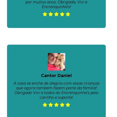
por muitos anos. Obrigada, Vivi e
Encrenquinha’s!
Cantor Daniel
A casa se enche de alegria com essas crianças
que agora também fazem parte da família!
Obrigado Vivi e todos do Encrenquinha's pelo
carinho e suporte!