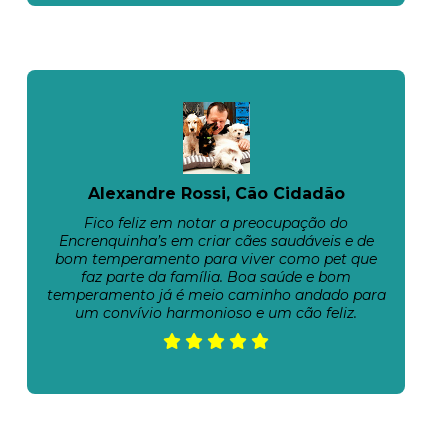
Alexandre Rossi, Cão Cidadão
Fico feliz em notar a preocupação do
Encrenquinha’s em criar cães saudáveis e de
bom temperamento para viver como pet que
faz parte da família. Boa saúde e bom
temperamento já é meio caminho andado para
um convívio harmonioso e um cão feliz.