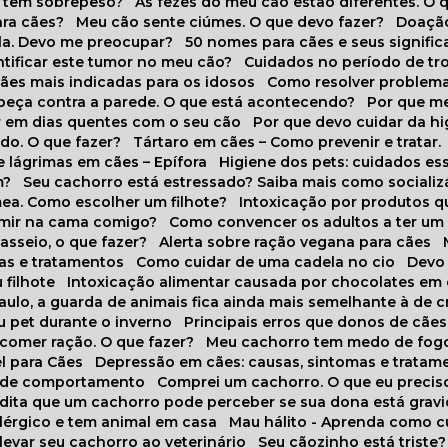
o tem sobrepeso?
As fezes do meu cão estão diferentes. O 
para cães?
Meu cão sente ciúmes. O que devo fazer?
Doaçã
la. Devo me preocupar?
50 nomes para cães e seus signifi
ntificar este tumor no meu cão?
Cuidados no período de tr
cães mais indicadas para os idosos
Como resolver problema
abeça contra a parede. O que está acontecendo?
Por que 
r em dias quentes com o seu cão
Por que devo cuidar da h
udo. O que fazer?
Tártaro em cães – Como prevenir e tratar.
 lágrimas em cães – Epífora
Higiene dos pets: cuidados es
m?
Seu cachorro está estressado? Saiba mais como socializá
ea. Como escolher um filhote?
Intoxicação por produtos 
rmir na cama comigo?
Como convencer os adultos a ter u
asseio, o que fazer?
Alerta sobre ração vegana para cães
sas e tratamentos
Como cuidar de uma cadela no cio
Dev
 filhote
Intoxicação alimentar causada por chocolates em
Paulo, a guarda de animais fica ainda mais semelhante à de c
u pet durante o inverno
Principais erros que donos de cã
 comer ração. O que fazer?
Meu cachorro tem medo de fogo
l para Cães
Depressão em cães: causas, sintomas e tratam
s de comportamento
Comprei um cachorro. O que eu precis
redita que um cachorro pode perceber se sua dona está grav
alérgico e tem animal em casa
Mau hálito - Aprenda como c
 levar seu cachorro ao veterinário
Seu cãozinho está triste?