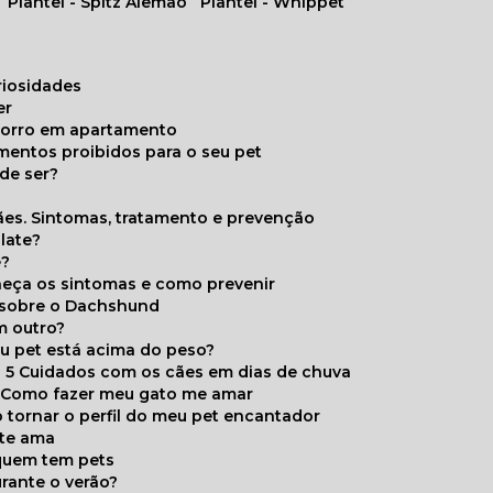
Plantel - Spitz Alemão
Plantel - Whippet
uriosidades
er
chorro em apartamento
limentos proibidos para o seu pet
de ser?
ães. Sintomas, tratamento e prevenção
late?
e?
onheça os sintomas e como prevenir
s sobre o Dachshund
m outro?
eu pet está acima do peso?
5 Cuidados com os cães em dias de chuva
Como fazer meu gato me amar
 tornar o perfil do meu pet encantador
 te ama
 quem tem pets
rante o verão?