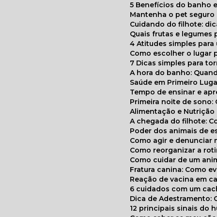
5 Benefícios do banho e
Mantenha o pet segur
Cuidando do filhote: di
Quais frutas e legumes
4 Atitudes simples par
Como escolher o lugar 
7 Dicas simples para to
A hora do banho: Quan
Saúde em Primeiro Luga
Tempo de ensinar e a
Primeira noite de sono:
Alimentação e Nutriçã
A chegada do filhote: 
Poder dos animais de e
Como agir e denunciar
Como reorganizar a ro
Como cuidar de um ani
Fratura canina: Como 
Reação de vacina em ca
6 cuidados com um cac
Dica de Adestramento: 
12 principais sinais do