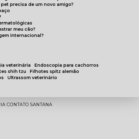
u pet precisa de um novo amigo?
paço
?
ermatológicas
estrar meu cão?
gem internacional?
ia veterinária
endoscopia para cachorros
otes shih tzu
filhotes spitz alemão
os
ultrassom veterinário
RIA CONTATO SANTANA