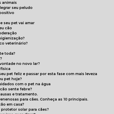
s animais
legrar seu peludo
positivo
s
e seu pet vai amar
seu cão
moderação
higienização?
co veterinário?
ite toda?
a?
 vontade no novo lar?
física
eu pet feliz e passar por esta fase com mais leveza
eu pet hoje?
cuidados com o pet na água
 cão sente febre?
causas e tratamento.
 venenosas para cães. Conheça as 10 principais.
cão em casa?
te protetor solar para cães?