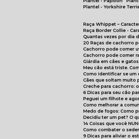
Plantel - Papillon
Plan
Plantel - Yorkshire Terri
Raça Whippet – Caracte
Raça Border Collie - Ca
Quantas vezes por dia
20 Raças de cachorro 
Cachorro pode comer u
Cachorro pode comer r
Giárdia em cães e gatos
Meu cão está triste. C
Como identificar se u
Cães que soltam muito 
Creche para cachorro: 
6 Dicas para seu cão p
Peguei um filhote e ag
Como melhorar a comu
Medo de fogos: Como p
Decidiu ter um pet? O
14 Coisas que você NU
Como combater o seden
9 Dicas para aliviar o e