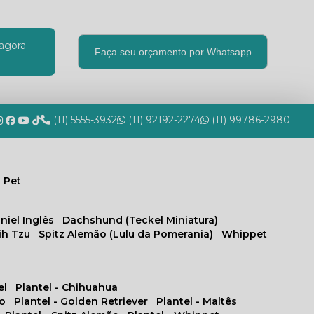
agora
Faça seu orçamento por Whatsapp
(11) 5555-3932
(11) 92192-2274
(11) 99786-2980
 Pet
niel Inglês
Dachshund (Teckel Miniatura)
hih Tzu
Spitz Alemão (Lulu da Pomerania)
Whippet
el
Plantel - Chihuahua
no
Plantel - Golden Retriever
Plantel - Maltês