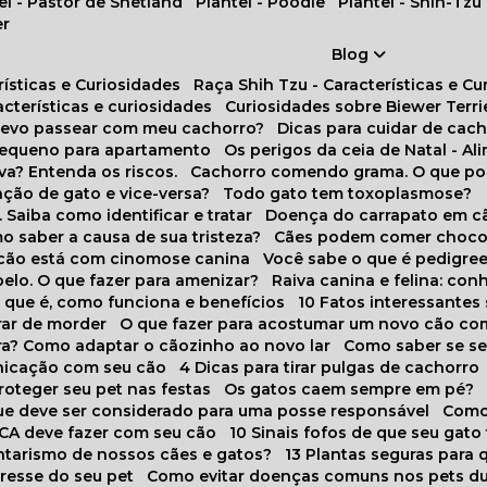
tel - Pastor de Shetland
Plantel - Poodle
Plantel - Shih-Tzu
er
Blog
rísticas e Curiosidades
Raça Shih Tzu - Características e C
racterísticas e curiosidades
Curiosidades sobre Biewer Terri
 devo passear com meu cachorro?
Dicas para cuidar de ca
pequeno para apartamento
Os perigos da ceia de Natal - A
va? Entenda os riscos.
Cachorro comendo grama. O que po
ação de gato e vice-versa?
Todo gato tem toxoplasmose?
. Saiba como identificar e tratar
Doença do carrapato em c
omo saber a causa de sua tristeza?
Cães podem comer choco
m cão está com cinomose canina
Você sabe o que é pedigre
pelo. O que fazer para amenizar?
Raiva canina e felina: c
o que é, como funciona e benefícios
10 Fatos interessante
arar de morder
O que fazer para acostumar um novo cão co
ora? Como adaptar o cãozinho ao novo lar
Como saber se s
nicação com seu cão
4 Dicas para tirar pulgas de cachorro
roteger seu pet nas festas
Os gatos caem sempre em pé?
 que deve ser considerado para uma posse responsável
Como
NCA deve fazer com seu cão
10 Sinais fofos de que seu gato
tarismo de nossos cães e gatos?
13 Plantas seguras para
stresse do seu pet
Como evitar doenças comuns nos pets du