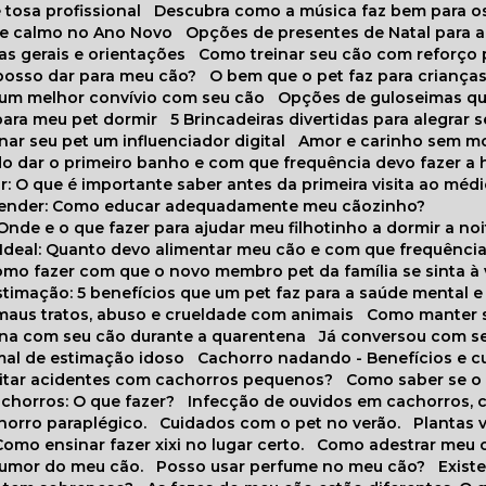
 tosa profissional
Descubra como a música faz bem para o
o e calmo no Ano Novo
Opções de presentes de Natal para a
cas gerais e orientações
Como treinar seu cão com reforço 
 posso dar para meu cão?
O bem que o pet faz para criança
a um melhor convívio com seu cão
Opções de guloseimas qu
para meu pet dormir
5 Brincadeiras divertidas para alegrar 
rnar seu pet um influenciador digital
Amor e carinho sem 
do dar o primeiro banho e com que frequência devo fazer a 
r: O que é importante saber antes da primeira visita ao médi
prender: Como educar adequadamente meu cãozinho?
 Onde e o que fazer para ajudar meu filhotinho a dormir a no
o Ideal: Quanto devo alimentar meu cão e com que frequênci
Como fazer com que o novo membro pet da família se sinta à
stimação: 5 benefícios que um pet faz para a saúde mental e 
 maus tratos, abuso e crueldade com animais
Como manter s
tina com seu cão durante a quarentena
Já conversou com s
mal de estimação idoso
Cachorro nadando - Benefícios e 
evitar acidentes com cachorros pequenos?
Como saber se o
chorros: O que fazer?
Infecção de ouvidos em cachorros, 
horro paraplégico.
Cuidados com o pet no verão.
Plantas
Como ensinar fazer xixi no lugar certo.
Como adestrar meu 
 humor do meu cão.
Posso usar perfume no meu cão?
Exis