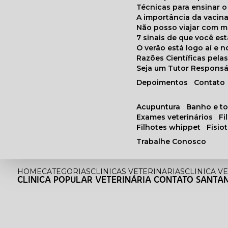
Técnicas para ensinar o
A importância da vacin
Não posso viajar com 
7 sinais de que você e
O verão está logo aí e
Razões Científicas pel
Seja um Tutor Responsá
Depoimentos
Contato
acupuntura
banho e t
exames veterinários
f
filhotes whippet
fisi
Trabalhe Conosco
HOME
CATEGORIAS
CLINICAS VETERINARIAS
CLINICA V
CLINICA POPULAR VETERINÁRIA CONTATO SANTA