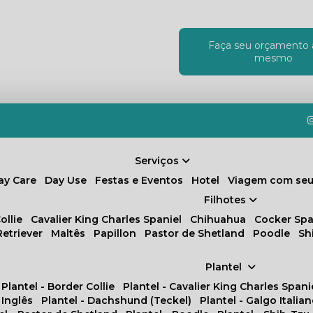
Faça seu orçamento 
!
mesmo
Serviços
Day Care
Day Use
Festas e Eventos
Hotel
Viagem com seu
Filhotes
ollie
Cavalier King Charles Spaniel
Chihuahua
Cocker Spa
Retriever
Maltês
Papillon
Pastor de Shetland
Poodle
S
Plantel
Plantel - Border Collie
Plantel - Cavalier King Charles Spani
 Inglês
Plantel - Dachshund (Teckel)
Plantel - Galgo Italia