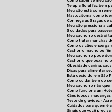
Como saber se meu cã
Terapia floral faz bem 
Meu cão está com reme
Mastocitoma: como ide
Conheça as 5 raças de 
Meu cão pressiona a c
5 cuidados para passea
Meu cachorro destrói t
Como tratar manchas de
Como os cães enxerga
Cachorro macho ou fêm
Meu cachorro pode do
Cachorro que puxa no p
Obesidade canina: cau
Dicas para alimentar seu
Está decidido: em São 
Como cuidar bem do se
Meu cachorro não quer
Como funciona um Hote
Cães idosos: mudança
Teste de gravidez - Ac
Cuidados para quem é 
Sinais que você precisa