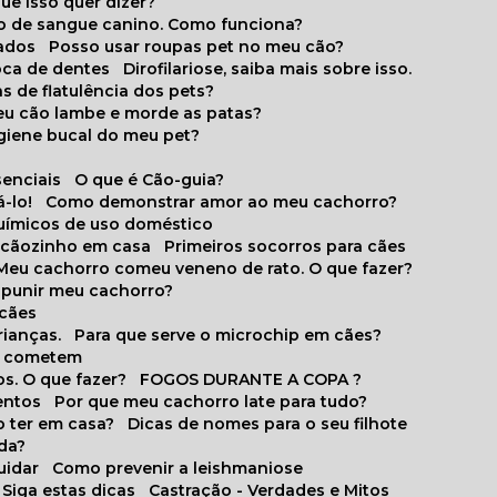
que isso quer dizer?
o de sangue canino. Como funciona?
cados
Posso usar roupas pet no meu cão?
oca de dentes
Dirofilariose, saiba mais sobre isso.
s de flatulência dos pets?
meu cão lambe e morde as patas?
igiene bucal do meu pet?
senciais
O que é Cão-guia?
-lo!
Como demonstrar amor ao meu cachorro?
químicos de uso doméstico
m cãozinho em casa
Primeiros socorros para cães
Meu cachorro comeu veneno de rato. O que fazer?
o punir meu cachorro?
 cães
rianças.
Para que serve o microchip em cães?
es cometem
s. O que fazer?
FOGOS DURANTE A COPA ?
entos
Por que meu cachorro late para tudo?
o ter em casa?
Dicas de nomes para o seu filhote
ida?
uidar
Como prevenir a leishmaniose
 Siga estas dicas
Castração - Verdades e Mitos