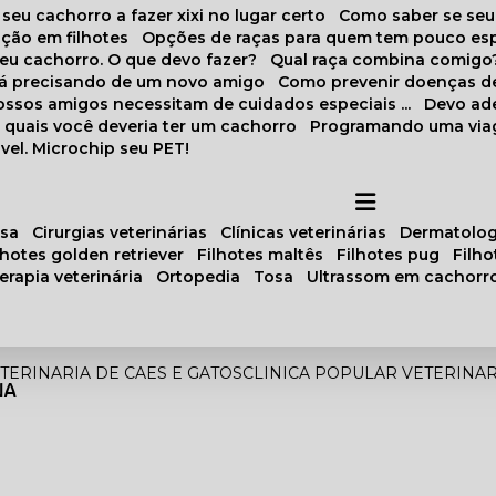
 seu cachorro a fazer xixi no lugar certo
Como saber se se
ação em filhotes
Opções de raças para quem tem pouco es
meu cachorro. O que devo fazer?
Qual raça combina comigo
stá precisando de um novo amigo
Como prevenir doenças d
 nossos amigos necessitam de cuidados especiais ...
Devo ad
as quais você deveria ter um cachorro
Programando uma via
vel. Microchip seu PET!
osa
cirurgias veterinárias
clínicas veterinárias
dermatolog
ilhotes golden retriever
filhotes maltês
filhotes pug
filh
oterapia veterinária
ortopedia
tosa
ultrassom em cachorr
ETERINARIA DE CAES E GATOS
CLINICA POPULAR VETERINA
NA