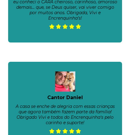
eu conheci o CARA cheiroso, carinhoso, amoroso
demais… que, se Deus quiser, vai viver comigo
por muitos anos. Obrigada, Vivi e
Encrenquinha’s!
Cantor Daniel
A casa se enche de alegria com essas crianças
que agora também fazem parte da família!
Obrigado Vivi e todos do Encrenquinha's pelo
carinho e suporte!