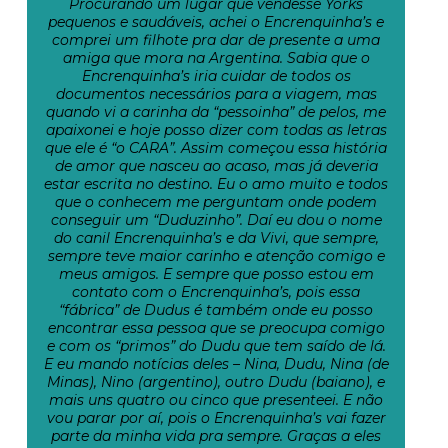
Procurando um lugar que vendesse Yorks
pequenos e saudáveis, achei o Encrenquinha’s e
comprei um filhote pra dar de presente a uma
amiga que mora na Argentina. Sabia que o
Encrenquinha’s iria cuidar de todos os
documentos necessários para a viagem, mas
quando vi a carinha da “pessoinha” de pelos, me
apaixonei e hoje posso dizer com todas as letras
que ele é “o CARA”. Assim começou essa história
de amor que nasceu ao acaso, mas já deveria
estar escrita no destino. Eu o amo muito e todos
que o conhecem me perguntam onde podem
conseguir um “Duduzinho”. Daí eu dou o nome
do canil Encrenquinha’s e da Vivi, que sempre,
sempre teve maior carinho e atenção comigo e
meus amigos. E sempre que posso estou em
contato com o Encrenquinha’s, pois essa
“fábrica” de Dudus é também onde eu posso
encontrar essa pessoa que se preocupa comigo
e com os “primos” do Dudu que tem saído de lá.
E eu mando notícias deles – Nina, Dudu, Nina (de
Minas), Nino (argentino), outro Dudu (baiano), e
mais uns quatro ou cinco que presenteei. E não
vou parar por aí, pois o Encrenquinha’s vai fazer
parte da minha vida pra sempre. Graças a eles