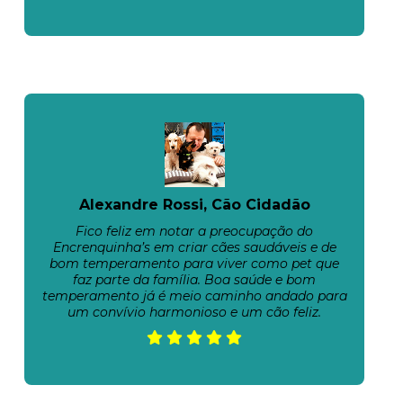
Alexandre Rossi, Cão Cidadão
Fico feliz em notar a preocupação do
Encrenquinha’s em criar cães saudáveis e de
bom temperamento para viver como pet que
faz parte da família. Boa saúde e bom
temperamento já é meio caminho andado para
um convívio harmonioso e um cão feliz.