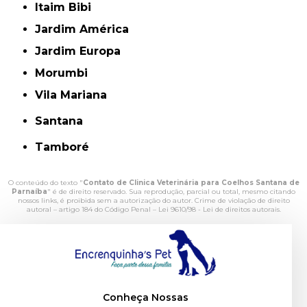
Itaim Bibi
Jardim América
Jardim Europa
Morumbi
Vila Mariana
Santana
Tamboré
O conteúdo do texto "
Contato de Clinica Veterinária para Coelhos Santana de
Parnaíba
" é de direito reservado. Sua reprodução, parcial ou total, mesmo citando
nossos links, é proibida sem a autorização do autor. Crime de violação de direito
autoral – artigo 184 do Código Penal –
Lei 9610/98 - Lei de direitos autorais
.
Conheça Nossas