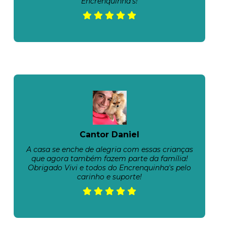
Encrenquinha’s!
Cantor Daniel
A casa se enche de alegria com essas crianças
que agora também fazem parte da família!
Obrigado Vivi e todos do Encrenquinha's pelo
carinho e suporte!