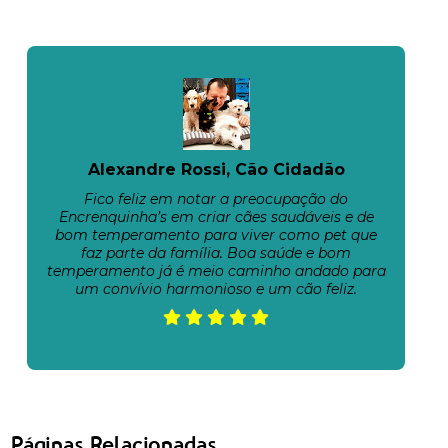
Alexandre Rossi, Cão Cidadão
Fico feliz em notar a preocupação do
Encrenquinha’s em criar cães saudáveis e de
bom temperamento para viver como pet que
faz parte da família. Boa saúde e bom
temperamento já é meio caminho andado para
um convívio harmonioso e um cão feliz.
Páginas Relacionadas