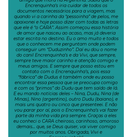
amiga que mora na Argentina. Sabia que o
Encrenquinha’s iria cuidar de todos os
documentos necessários para a viagem, mas
quando vi a carinha da “pessoinha” de pelos, me
apaixonei e hoje posso dizer com todas as letras
que ele é “o CARA”. Assim começou essa história
de amor que nasceu ao acaso, mas já deveria
estar escrita no destino. Eu o amo muito e todos
que o conhecem me perguntam onde podem
conseguir um “Duduzinho”. Daí eu dou o nome
do canil Encrenquinha’s e da Vivi, que sempre,
sempre teve maior carinho e atenção comigo e
meus amigos. E sempre que posso estou em
contato com o Encrenquinha’s, pois essa
“fábrica” de Dudus é também onde eu posso
encontrar essa pessoa que se preocupa comigo
e com os “primos” do Dudu que tem saído de lá.
E eu mando notícias deles – Nina, Dudu, Nina (de
Minas), Nino (argentino), outro Dudu (baiano), e
mais uns quatro ou cinco que presenteei. E não
vou parar por aí, pois o Encrenquinha’s vai fazer
parte da minha vida pra sempre. Graças a eles
eu conheci o CARA cheiroso, carinhoso, amoroso
demais… que, se Deus quiser, vai viver comigo
por muitos anos. Obrigada, Vivi e