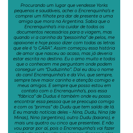
Procurando um lugar que vendesse Yorks
pequenos e saudáveis, achei o Encrenquinha’s e
comprei um filhote pra dar de presente a uma
amiga que mora na Argentina. Sabia que o
Encrenquinha’s iria cuidar de todos os
documentos necessários para a viagem, mas
quando vi a carinha da “pessoinha” de pelos, me
apaixonei e hoje posso dizer com todas as letras
que ele é “o CARA”. Assim começou essa história
de amor que nasceu ao acaso, mas já deveria
estar escrita no destino. Eu o amo muito e todos
que o conhecem me perguntam onde podem
conseguir um “Duduzinho”. Daí eu dou o nome
do canil Encrenquinha’s e da Vivi, que sempre,
sempre teve maior carinho e atenção comigo e
meus amigos. E sempre que posso estou em
contato com o Encrenquinha’s, pois essa
“fábrica” de Dudus é também onde eu posso
encontrar essa pessoa que se preocupa comigo
e com os “primos” do Dudu que tem saído de lá.
E eu mando notícias deles – Nina, Dudu, Nina (de
Minas), Nino (argentino), outro Dudu (baiano), e
mais uns quatro ou cinco que presenteei. E não
vou parar por aí, pois o Encrenquinha’s vai fazer