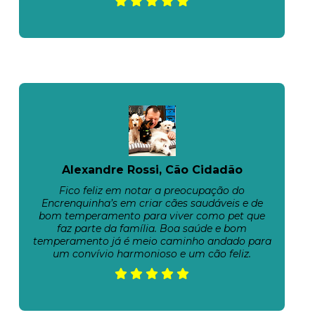
Alexandre Rossi, Cão Cidadão
Fico feliz em notar a preocupação do
Encrenquinha’s em criar cães saudáveis e de
bom temperamento para viver como pet que
faz parte da família. Boa saúde e bom
temperamento já é meio caminho andado para
um convívio harmonioso e um cão feliz.