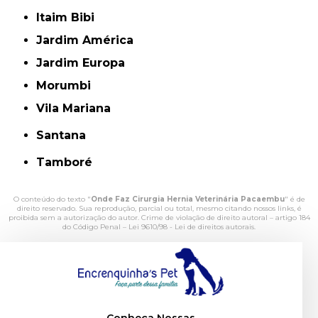
Itaim Bibi
Jardim América
Jardim Europa
Morumbi
Vila Mariana
Santana
Tamboré
O conteúdo do texto "
Onde Faz Cirurgia Hernia Veterinária Pacaembu
" é de
direito reservado. Sua reprodução, parcial ou total, mesmo citando nossos links, é
proibida sem a autorização do autor. Crime de violação de direito autoral – artigo 184
do Código Penal –
Lei 9610/98 - Lei de direitos autorais
.
Conheça Nossas