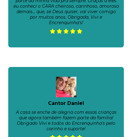
parte da minha vida pra sempre. Graças a eles
eu conheci o CARA cheiroso, carinhoso, amoroso
demais… que, se Deus quiser, vai viver comigo
por muitos anos. Obrigada, Vivi e
Encrenquinha’s!
Cantor Daniel
A casa se enche de alegria com essas crianças
que agora também fazem parte da família!
Obrigado Vivi e todos do Encrenquinha's pelo
carinho e suporte!