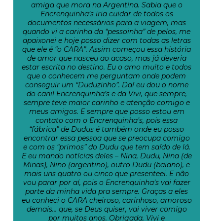
amiga que mora na Argentina. Sabia que o
Encrenquinha’s iria cuidar de todos os
documentos necessários para a viagem, mas
quando vi a carinha da “pessoinha” de pelos, me
apaixonei e hoje posso dizer com todas as letras
que ele é “o CARA”. Assim começou essa história
de amor que nasceu ao acaso, mas já deveria
estar escrita no destino. Eu o amo muito e todos
que o conhecem me perguntam onde podem
conseguir um “Duduzinho”. Daí eu dou o nome
do canil Encrenquinha’s e da Vivi, que sempre,
sempre teve maior carinho e atenção comigo e
meus amigos. E sempre que posso estou em
contato com o Encrenquinha’s, pois essa
“fábrica” de Dudus é também onde eu posso
encontrar essa pessoa que se preocupa comigo
e com os “primos” do Dudu que tem saído de lá.
E eu mando notícias deles – Nina, Dudu, Nina (de
Minas), Nino (argentino), outro Dudu (baiano), e
mais uns quatro ou cinco que presenteei. E não
vou parar por aí, pois o Encrenquinha’s vai fazer
parte da minha vida pra sempre. Graças a eles
eu conheci o CARA cheiroso, carinhoso, amoroso
demais… que, se Deus quiser, vai viver comigo
por muitos anos. Obrigada, Vivi e