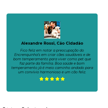
Alexandre Rossi, Cão Cidadão
Fico feliz em notar a preocupação do
Encrenquinha’s em criar cães saudáveis e de
bom temperamento para viver como pet que
faz parte da família. Boa saúde e bom
temperamento já é meio caminho andado para
um convívio harmonioso e um cão feliz.