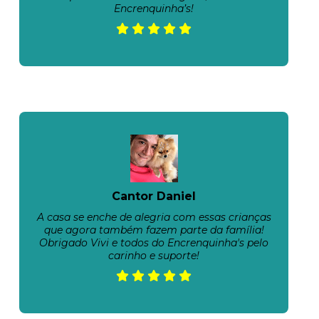
Encrenquinha’s!
Cantor Daniel
A casa se enche de alegria com essas crianças
que agora também fazem parte da família!
Obrigado Vivi e todos do Encrenquinha's pelo
carinho e suporte!