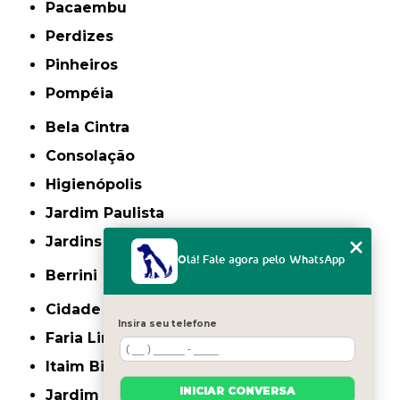
Pacaembu
Perdizes
Pinheiros
Pompéia
Bela Cintra
Consolação
Higienópolis
Jardim Paulista
Jardins
Olá! Fale agora pelo WhatsApp
Berrini
Cidade Monções
Insira seu telefone
Faria Lima
Itaim Bibi
INICIAR CONVERSA
Jardim América