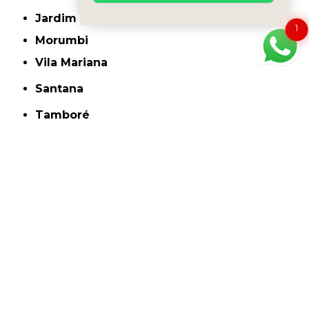
Jardim Europa
1
Morumbi
Vila Mariana
Santana
Tamboré
O conteúdo do texto "
Clínica Que Faz Cirurgia Oftálmica Veterinária Alto de
Pinheiros
" é de direito reservado. Sua reprodução, parcial ou total, mesmo citando
nossos links, é proibida sem a autorização do autor. Crime de violação de direito
autoral – artigo 184 do Código Penal –
Lei 9610/98 - Lei de direitos autorais
.
Conheça Nossas
Unidades