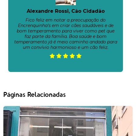
Alexandre Rossi, Cão Cidadão
Fico feliz em notar a preocupação do
Encrenquinha’s em criar cães saudáveis e de
bom temperamento para viver como pet que
faz parte da família. Boa saúde e bom
temperamento já é meio caminho andado para
um convívio harmonioso e um cão feliz.
Páginas Relacionadas