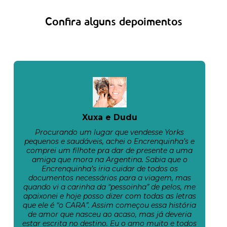
Confira alguns depoimentos
Xuxa e Dudu
Procurando um lugar que vendesse Yorks
pequenos e saudáveis, achei o Encrenquinha’s e
comprei um filhote pra dar de presente a uma
amiga que mora na Argentina. Sabia que o
Encrenquinha’s iria cuidar de todos os
documentos necessários para a viagem, mas
quando vi a carinha da “pessoinha” de pelos, me
apaixonei e hoje posso dizer com todas as letras
que ele é “o CARA”. Assim começou essa história
de amor que nasceu ao acaso, mas já deveria
estar escrita no destino. Eu o amo muito e todos