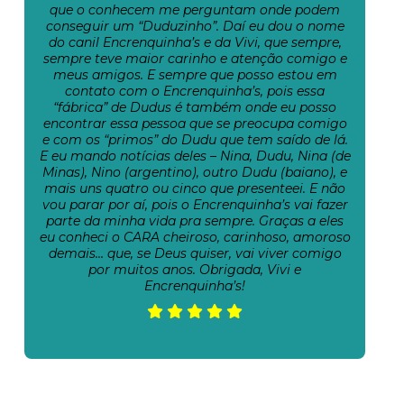
que o conhecem me perguntam onde podem
conseguir um “Duduzinho”. Daí eu dou o nome
do canil Encrenquinha’s e da Vivi, que sempre,
sempre teve maior carinho e atenção comigo e
meus amigos. E sempre que posso estou em
contato com o Encrenquinha’s, pois essa
“fábrica” de Dudus é também onde eu posso
encontrar essa pessoa que se preocupa comigo
e com os “primos” do Dudu que tem saído de lá.
E eu mando notícias deles – Nina, Dudu, Nina (de
Minas), Nino (argentino), outro Dudu (baiano), e
mais uns quatro ou cinco que presenteei. E não
vou parar por aí, pois o Encrenquinha’s vai fazer
parte da minha vida pra sempre. Graças a eles
eu conheci o CARA cheiroso, carinhoso, amoroso
demais… que, se Deus quiser, vai viver comigo
por muitos anos. Obrigada, Vivi e
Encrenquinha’s!