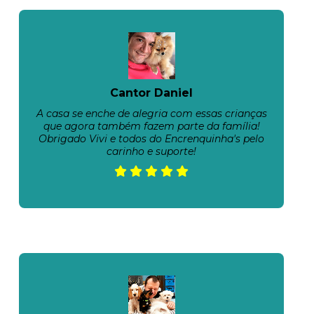
Cantor Daniel
A casa se enche de alegria com essas crianças
que agora também fazem parte da família!
Obrigado Vivi e todos do Encrenquinha's pelo
carinho e suporte!