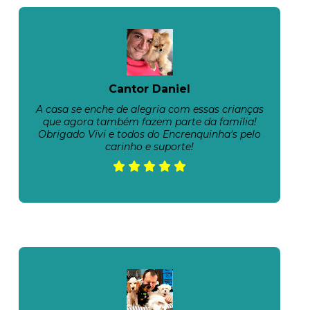
Cantor Daniel
A casa se enche de alegria com essas crianças
que agora também fazem parte da família!
Obrigado Vivi e todos do Encrenquinha's pelo
carinho e suporte!