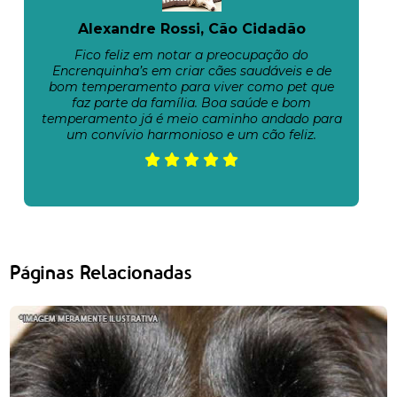
Alexandre Rossi, Cão Cidadão
Fico feliz em notar a preocupação do
Encrenquinha’s em criar cães saudáveis e de
bom temperamento para viver como pet que
faz parte da família. Boa saúde e bom
temperamento já é meio caminho andado para
um convívio harmonioso e um cão feliz.
Páginas Relacionadas