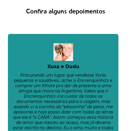
Confira alguns depoimentos
Xuxa e Dudu
Procurando um lugar que vendesse Yorks
pequenos e saudáveis, achei o Encrenquinha’s e
comprei um filhote pra dar de presente a uma
amiga que mora na Argentina. Sabia que o
Encrenquinha’s iria cuidar de todos os
documentos necessários para a viagem, mas
quando vi a carinha da “pessoinha” de pelos, me
apaixonei e hoje posso dizer com todas as letras
que ele é “o CARA”. Assim começou essa história
de amor que nasceu ao acaso, mas já deveria
estar escrita no destino. Eu o amo muito e todos