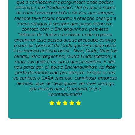
que o conhecem me perguntam onde podem
conseguir um “Duduzinho”. Daí eu dou o nome
do canil Encrenquinha’s e da Vivi, que sempre,
sempre teve maior carinho e atenção comigo e
meus amigos. E sempre que posso estou em
contato com o Encrenquinha’s, pois essa
“fábrica” de Dudus é também onde eu posso
encontrar essa pessoa que se preocupa comigo
e com os “primos” do Dudu que tem saído de lá.
E eu mando notícias deles – Nina, Dudu, Nina (de
Minas), Nino (argentino), outro Dudu (baiano), e
mais uns quatro ou cinco que presenteei. E não
vou parar por aí, pois o Encrenquinha’s vai fazer
parte da minha vida pra sempre. Graças a eles
eu conheci o CARA cheiroso, carinhoso, amoroso
demais… que, se Deus quiser, vai viver comigo
por muitos anos. Obrigada, Vivi e
Encrenquinha’s!