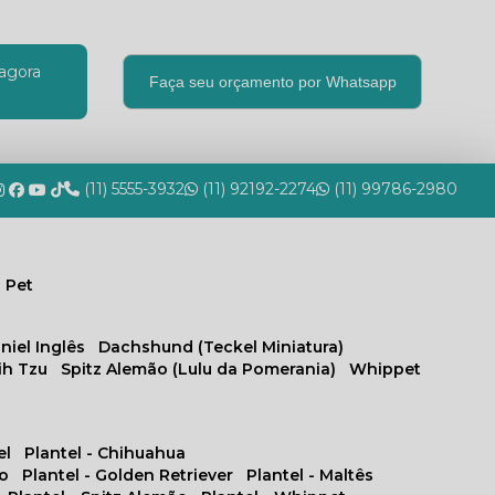
agora
Faça seu orçamento por Whatsapp
(11) 5555-3932
(11) 92192-2274
(11) 99786-2980
 Pet
niel Inglês
Dachshund (Teckel Miniatura)
hih Tzu
Spitz Alemão (Lulu da Pomerania)
Whippet
el
Plantel - Chihuahua
no
Plantel - Golden Retriever
Plantel - Maltês