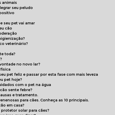
s animais
legrar seu peludo
positivo
s
e seu pet vai amar
seu cão
moderação
higienização?
co veterinário?
ite toda?
a?
 vontade no novo lar?
física
eu pet feliz e passar por esta fase com mais leveza
eu pet hoje?
cuidados com o pet na água
 cão sente febre?
causas e tratamento.
 venenosas para cães. Conheça as 10 principais.
cão em casa?
te protetor solar para cães?