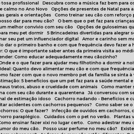
 tosa profissional
Descubra como a música faz bem para o
o e calmo no Ano Novo
Opções de presentes de Natal para a
cas gerais e orientações
Como treinar seu cão com reforço 
 posso dar para meu cão?
O bem que o pet faz para criança
a um melhor convívio com seu cão
Opções de guloseimas qu
para meu pet dormir
5 Brincadeiras divertidas para alegrar 
rnar seu pet um influenciador digital
Amor e carinho sem 
do dar o primeiro banho e com que frequência devo fazer a 
r: O que é importante saber antes da primeira visita ao médi
prender: Como educar adequadamente meu cãozinho?
 Onde e o que fazer para ajudar meu filhotinho a dormir a no
o Ideal: Quanto devo alimentar meu cão e com que frequênci
Como fazer com que o novo membro pet da família se sinta à
stimação: 5 benefícios que um pet faz para a saúde mental e 
 maus tratos, abuso e crueldade com animais
Como manter s
tina com seu cão durante a quarentena
Já conversou com s
mal de estimação idoso
Cachorro nadando - Benefícios e 
evitar acidentes com cachorros pequenos?
Como saber se o
chorros: O que fazer?
Infecção de ouvidos em cachorros, 
horro paraplégico.
Cuidados com o pet no verão.
Plantas
Como ensinar fazer xixi no lugar certo.
Como adestrar meu 
 humor do meu cão.
Posso usar perfume no meu cão?
Exis