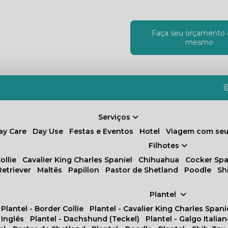
Faça seu orçamento 
!
mesmo
Serviços
Day Care
Day Use
Festas e Eventos
Hotel
Viagem com seu
Filhotes
ollie
Cavalier King Charles Spaniel
Chihuahua
Cocker Spa
Retriever
Maltês
Papillon
Pastor de Shetland
Poodle
S
Plantel
Plantel - Border Collie
Plantel - Cavalier King Charles Spani
 Inglês
Plantel - Dachshund (Teckel)
Plantel - Galgo Italia