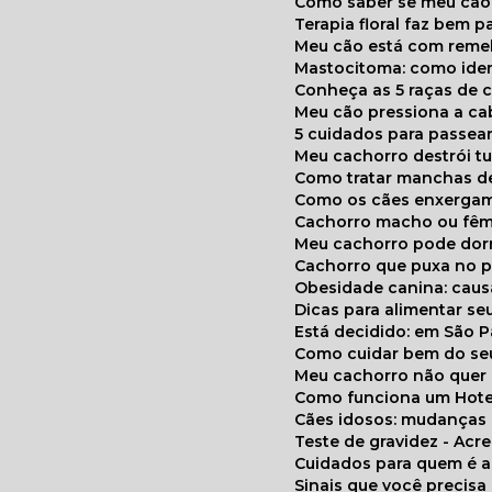
Como saber se meu cã
Terapia floral faz bem 
Meu cão está com reme
Mastocitoma: como ide
Conheça as 5 raças de 
Meu cão pressiona a c
5 cuidados para passea
Meu cachorro destrói t
Como tratar manchas de
Como os cães enxerga
Cachorro macho ou fêm
Meu cachorro pode do
Cachorro que puxa no p
Obesidade canina: cau
Dicas para alimentar seu
Está decidido: em São 
Como cuidar bem do se
Meu cachorro não quer
Como funciona um Hote
Cães idosos: mudança
Teste de gravidez - Ac
Cuidados para quem é 
Sinais que você precisa