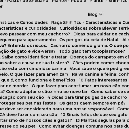
tel - Pastor de Shetland
Plantel - Poodle
Plantel - Shih-Tzu
er
Blog
rísticas e Curiosidades
Raça Shih Tzu - Características e C
racterísticas e curiosidades
Curiosidades sobre Biewer Terri
 devo passear com meu cachorro?
Dicas para cuidar de ca
pequeno para apartamento
Os perigos da ceia de Natal - A
va? Entenda os riscos.
Cachorro comendo grama. O que po
ação de gato e vice-versa?
Todo gato tem toxoplasmose?
. Saiba como identificar e tratar
Doença do carrapato em c
omo saber a causa de sua tristeza?
Cães podem comer choco
m cão está com cinomose canina
Você sabe o que é pedigre
pelo. O que fazer para amenizar?
Raiva canina e felina: c
o que é, como funciona e benefícios
10 Fatos interessante
arar de morder
O que fazer para acostumar um novo cão co
ora? Como adaptar o cãozinho ao novo lar
Como saber se s
nicação com seu cão
4 Dicas para tirar pulgas de cachorro
roteger seu pet nas festas
Os gatos caem sempre em pé?
 que deve ser considerado para uma posse responsável
Como
NCA deve fazer com seu cão
10 Sinais fofos de que seu gato
tarismo de nossos cães e gatos?
13 Plantas seguras para
stresse do seu pet
Como evitar doenças comuns nos pets du