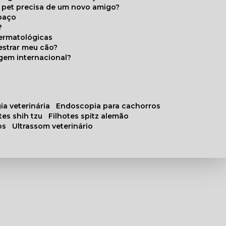
u pet precisa de um novo amigo?
paço
?
ermatológicas
estrar meu cão?
gem internacional?
ia veterinária
endoscopia para cachorros
otes shih tzu
filhotes spitz alemão
os
ultrassom veterinário