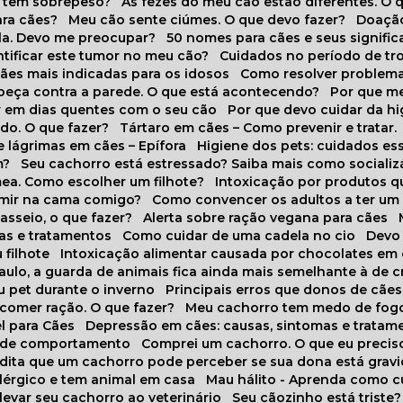
o tem sobrepeso?
As fezes do meu cão estão diferentes. O 
para cães?
Meu cão sente ciúmes. O que devo fazer?
Doaçã
la. Devo me preocupar?
50 nomes para cães e seus signifi
ntificar este tumor no meu cão?
Cuidados no período de tr
cães mais indicadas para os idosos
Como resolver problema
abeça contra a parede. O que está acontecendo?
Por que 
r em dias quentes com o seu cão
Por que devo cuidar da h
udo. O que fazer?
Tártaro em cães – Como prevenir e tratar.
 lágrimas em cães – Epífora
Higiene dos pets: cuidados es
m?
Seu cachorro está estressado? Saiba mais como socializá
ea. Como escolher um filhote?
Intoxicação por produtos 
rmir na cama comigo?
Como convencer os adultos a ter u
asseio, o que fazer?
Alerta sobre ração vegana para cães
sas e tratamentos
Como cuidar de uma cadela no cio
Dev
 filhote
Intoxicação alimentar causada por chocolates em
Paulo, a guarda de animais fica ainda mais semelhante à de c
u pet durante o inverno
Principais erros que donos de cã
 comer ração. O que fazer?
Meu cachorro tem medo de fogo
l para Cães
Depressão em cães: causas, sintomas e tratam
s de comportamento
Comprei um cachorro. O que eu precis
redita que um cachorro pode perceber se sua dona está grav
alérgico e tem animal em casa
Mau hálito - Aprenda como c
 levar seu cachorro ao veterinário
Seu cãozinho está triste?