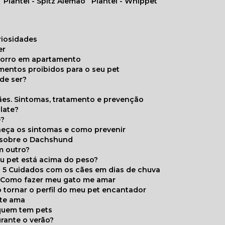
Plantel - Spitz Alemão
Plantel - Whippet
uriosidades
er
chorro em apartamento
limentos proibidos para o seu pet
de ser?
ães. Sintomas, tratamento e prevenção
late?
e?
onheça os sintomas e como prevenir
s sobre o Dachshund
m outro?
eu pet está acima do peso?
5 Cuidados com os cães em dias de chuva
Como fazer meu gato me amar
 tornar o perfil do meu pet encantador
 te ama
 quem tem pets
rante o verão?