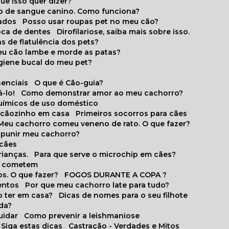
que isso quer dizer?
o de sangue canino. Como funciona?
cados
Posso usar roupas pet no meu cão?
oca de dentes
Dirofilariose, saiba mais sobre isso.
s de flatulência dos pets?
meu cão lambe e morde as patas?
igiene bucal do meu pet?
senciais
O que é Cão-guia?
-lo!
Como demonstrar amor ao meu cachorro?
químicos de uso doméstico
m cãozinho em casa
Primeiros socorros para cães
Meu cachorro comeu veneno de rato. O que fazer?
o punir meu cachorro?
 cães
rianças.
Para que serve o microchip em cães?
es cometem
s. O que fazer?
FOGOS DURANTE A COPA ?
entos
Por que meu cachorro late para tudo?
o ter em casa?
Dicas de nomes para o seu filhote
ida?
uidar
Como prevenir a leishmaniose
 Siga estas dicas
Castração - Verdades e Mitos