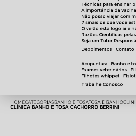
Técnicas para ensinar o
A importância da vacin
Não posso viajar com 
7 sinais de que você e
O verão está logo aí e
Razões Científicas pel
Seja um Tutor Responsá
Depoimentos
Contato
acupuntura
banho e t
exames veterinários
f
filhotes whippet
fisi
Trabalhe Conosco
HOME
CATEGORIAS
BANHO E TOSA
TOSA E BANHO
CLIN
CLÍNICA BANHO E TOSA CACHORRO BERRINI