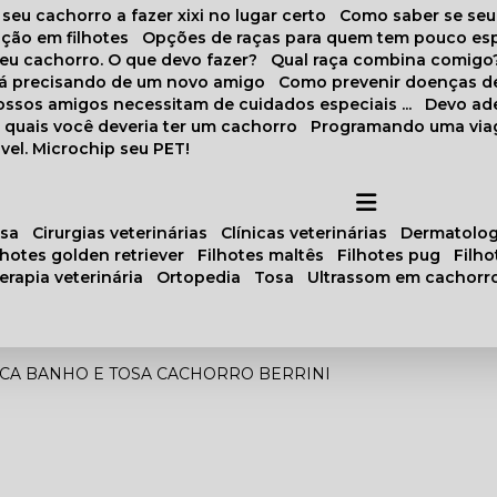
 seu cachorro a fazer xixi no lugar certo
Como saber se se
ação em filhotes
Opções de raças para quem tem pouco es
meu cachorro. O que devo fazer?
Qual raça combina comigo
stá precisando de um novo amigo
Como prevenir doenças d
 nossos amigos necessitam de cuidados especiais ...
Devo ad
as quais você deveria ter um cachorro
Programando uma via
vel. Microchip seu PET!
osa
cirurgias veterinárias
clínicas veterinárias
dermatolog
ilhotes golden retriever
filhotes maltês
filhotes pug
filh
oterapia veterinária
ortopedia
tosa
ultrassom em cachorr
ICA BANHO E TOSA CACHORRO BERRINI