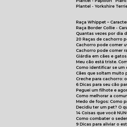
Plantel - Papillon
Plan
Plantel - Yorkshire Terri
Raça Whippet – Caracte
Raça Border Collie - Ca
Quantas vezes por dia
20 Raças de cachorro 
Cachorro pode comer u
Cachorro pode comer r
Giárdia em cães e gatos
Meu cão está triste. C
Como identificar se u
Cães que soltam muito 
Creche para cachorro: 
6 Dicas para seu cão p
Peguei um filhote e ag
Como melhorar a comu
Medo de fogos: Como p
Decidiu ter um pet? O
14 Coisas que você NU
Como combater o seden
9 Dicas para aliviar o e