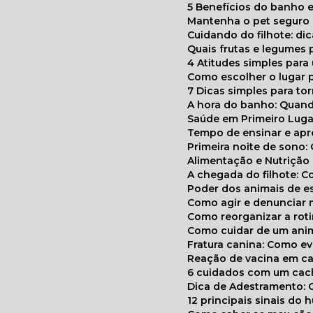
5 Benefícios do banho e
Mantenha o pet segur
Cuidando do filhote: di
Quais frutas e legumes
4 Atitudes simples par
Como escolher o lugar 
7 Dicas simples para to
A hora do banho: Quan
Saúde em Primeiro Luga
Tempo de ensinar e a
Primeira noite de sono:
Alimentação e Nutriçã
A chegada do filhote: 
Poder dos animais de e
Como agir e denunciar
Como reorganizar a ro
Como cuidar de um ani
Fratura canina: Como 
Reação de vacina em ca
6 cuidados com um cac
Dica de Adestramento: 
12 principais sinais do